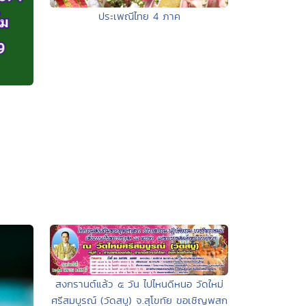
ประเพณีไทย 4 ภาค
สงกรานต์แล้ว ๕ วัน ไปไหนดีหนอ วัดใหม่
ศรีสมบูรณ์ (วัดสบู) จ.สุโขทัย ขอเชิญพสก