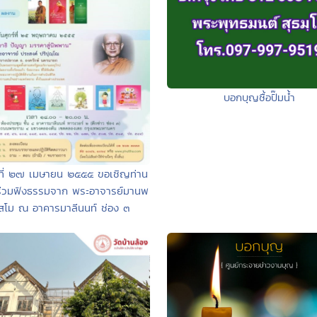
บอกบุญซื้อปั๊มน้ำ
ร์ที่ ๒๗ เมษายน ๒๕๕๕ ขอเชิญท่าน
จร่วมฟังธรรมจาก พระอาจารย์มานพ
ปสโม ณ อาคารมาลีนนท์ ช่อง ๓