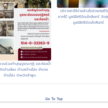
บริจาคค่าใช้จ่ายล้างไตช่วยต่อชีว
ยากไร้ มูลนิธิศรีรัตนโกสินทร์ วัด
มูลนิธิศรีรัตนโกสินทร์
วนร่วมทำบุญบูรณะกุฏิ และห้องน้ำ
วัดบ้านล้อง ตำบลบ้านโฮ่ง อำเภอ
บ้านโฮ่ง จังหวัดลำพูน
Go To Top