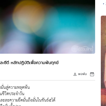
•
ซีดี หลักปฏิบัติเพื่อความพ้นทุกข์
พงพัน
ั่นสู่ความหลุดพ้น
ในชีวิตประจำวัน
ะละความยึดมั่นถือมั่นในขันธ์๕ได้