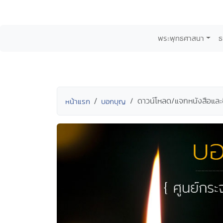
พระพุทธศาสนา
ธ
ดาวน์โหลด/แจกหนังสือและซี
หน้าแรก
บอกบุญ