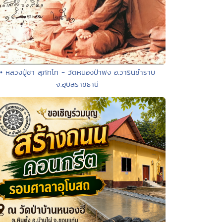
• หลวงปู่ชา สุภัทโท - วัดหนองป่าพง อ.วารินชำราบ
จ.อุบลราชธานี