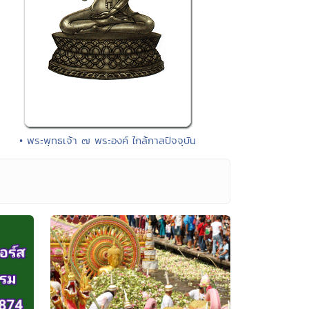
• พระพุทธเจ้า ๗ พระองค์ ใกล้กาลปัจจุบัน