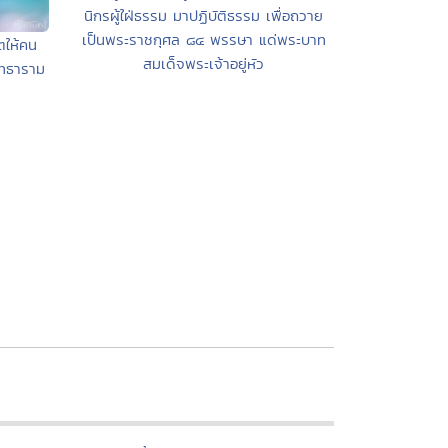
นิกรผู้ใฝ่ธรรม มาปฏิบัติธรรม เพื่อถวาย
เป็นพระราชกุศล ๘๔ พรรษา แด่พระบาท
ิตให้คน
สมเด็จพระเจ้าอยู่หัว
สุทธาราม