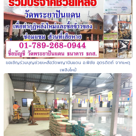
ขอเชิญร่วมบุญช่วยเหลือวัดพญาปันแดน อ.พิชัย อุตรดิตถ์ จากเหตุ
เพลิงไหม้