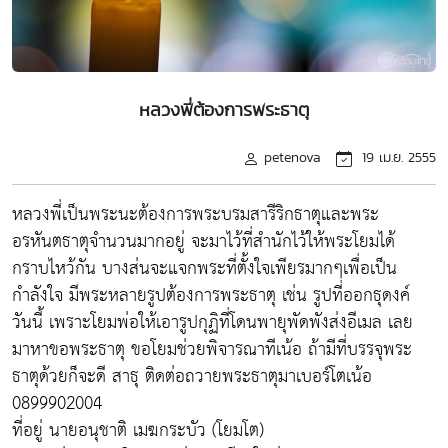
หลวงพี่ต้องการพระธาตุ
petenova
19 เม.ย. 2555
หลวงพี่เป็นพระนะต้องการพระบรมสารีริกธาตุและพระ
อรหันตธาตุจำนวนมากอยู่ จะมาไว้ที่สำนักไว้ให้พระโยมได้
กราบไหว้กัน บางส่นจะแจกพระที่ตั้งใจเพียรมากๆเพื่อเป็น
กำลังใจ มีพระหลายรูปต้องการพระธาตุ เช่น รูปที่ออกธุดงค์
วันนี้ เพราะโยมพ่อให้เอารูปกุฏิที่โดนพายุพัดพังส่งอีเมล เลย
มาหาขอพระธาตุ ขอโยมช่วยพิจารณาทีเน้อ ถ้ามีที่บรรจุพระ
ธาตุด้วยก็จะดี สาธุ ติดต่อถวายพระธาตุมาเบอร์โตเน้อ
0899902004
ที่อยู่ นายอนุชาติ เมฆกระบัว (โยมโต)