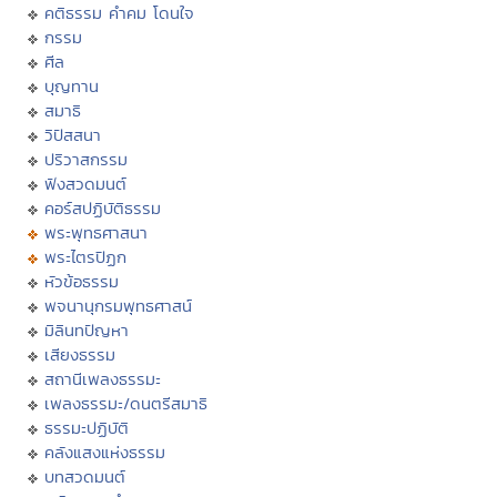
คติธรรม คำคม โดนใจ
กรรม
ศีล
บุญทาน
สมาธิ
วิปัสสนา
ปริวาสกรรม
ฟังสวดมนต์
คอร์สปฏิบัติธรรม
พระพุทธศาสนา
พระไตรปิฏก
หัวข้อธรรม
พจนานุกรมพุทธศาสน์
มิลินทปัญหา
เสียงธรรม
สถานีเพลงธรรมะ
เพลงธรรมะ/ดนตรีสมาธิ
ธรรมะปฏิบัติ
คลังแสงแห่งธรรม
บทสวดมนต์