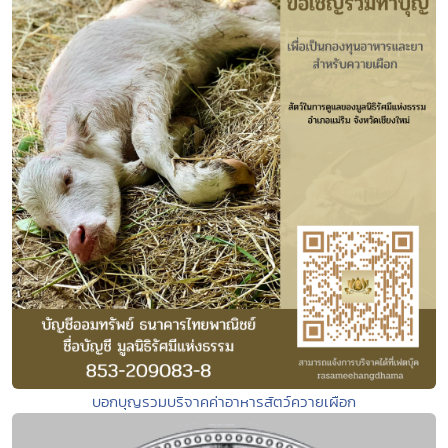
บอกบุญรวมบริจาคค่าอาหารสัตว์ควายเผือก