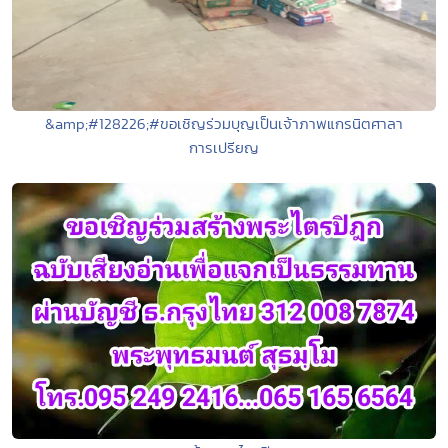
&amp;#128226;#ขอเชิญร่วมบุญเป็นเจ้าภาพแกรนิตศาลา
การเปรียญ