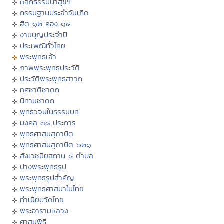
หลักธรรมนำสุขฯ
กรรมฐานประจำวันเกิด
ฮีต ๑๒ คอง ๑๔
งานบุญประจำปี
ประเพณีทั่วไทย
พระพุทธเจ้า
ภาพพระพุทธประวัติ
ประวัติพระพุทธสาวก
ทศชาติชาดก
นิทานชาดก
พุทธวจนในธรรมบท
มงคล ๓๘ ประการ
พุทธศาสนสุภาษิต
พุทธศาสนสุภาษิต ๖๒๑
สังเวชนียสถาน ๔ ตำบล
ปางพระพุทธรูป
พระพุทธรูปสำคัญ
พระพุทธศาสนาในไทย
ทำเนียบวัดไทย
พระอารามหลวง
ศาสนพิธี