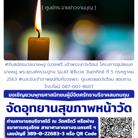
#รับสมัครบวชนาคหมู่ (บวชฟรี..เข้าพรรษา3เดือน) โครงการอุปสมบท
นาคหมู่ พระธุดงค์กรรมฐาน รุ่น.43 พิธีบวช วันอาทิตย์ ที่ 5 กรกฏาคม
2563 #เเละรับเจ้าภาพอุปถัมภ์บวชพระ ดูเเลตลอด3เดือน สอบถาม
โทร/ไลน์ 087-007-8607