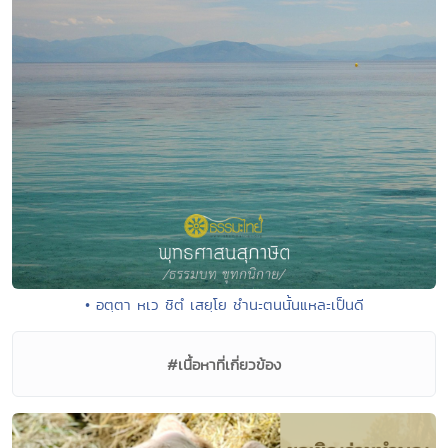
• อตฺตา หเว ชิตํ เสยฺโย ชํานะตนนั้นแหละเป็นดี
#เนื้อหาที่เกี่ยวข้อง