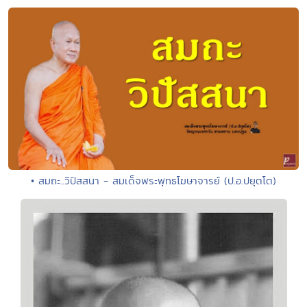
• สมถะ..วิปัสสนา - สมเด็จพระพุทธโฆษาจารย์ (ป.อ.ปยุตโต)