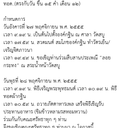
ทอด..(ตรงกับวัน ขึ้น ๑๕ ค่ำ เดือน ๑๒)
กำหนดการ
วันอังคารที่ ๒๗ พฤศจิกายน พ.ศ. ๒๕๕๕
เวลา ๙.๑๙ น. เป็นต้นไปตั้งองค์กฐิน ณ ศาลา วัดสบู
เวลา ๑๗.๕๙ น. สวดมนต์ สมโภชองค์กฐิน ทำวัตรเย็น/
เจริญจิตภาวนา
เวลา ๑๙.๔๙ น. ขอเชิญท่านร่วมสืบสานประเพณี “ลอย
กระทง” ณ สระน้ำหน้าวัดสบู
วันพุธที่ ๒๘ พฤศจิกายน พ.ศ. ๒๕๕๕
เวลา ๙.๑๙ น. พิธีเจริญพระพุทธมนต์ เวลา ๑๐.๑๙ น. พิธี
ทอดผ้ากฐิน
เวลา ๑๐.๕๙ น. ถวายภัตตาหารเพล เสร็จพิธีเชิญรับ
ประทานอาหาร (ชิมข้าวหลามรสหอมหวาน)
ร่วมกันกับคณะศรัทธาทุก ๆ ท่าน
จึงขอเชิญคณะศรัทธาทุก ๆ ท่านมา ณ โอกาสนี้