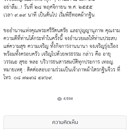
อย่าลืม...! วันที่ ๒๘ พฤศจิกายน พ.ศ. ๒๕๕๕
เวลา ๙.๑๙ นาที เป็นต้นไป เริ่มพิธีทอดผ้ากฐิน
ขออำนาจแห่งคุณพระศรีรัตนตรัย และปุญญานุภาพ คุณงาม
ความดีที่ท่านได้กระทำในครั้งนี้ จงอำนวยผลให้ท่านประสบ
แต่ความสุข ความเจริญ ทั้งกิจการงานนานา จงเจริญรุ่งเรือง
พร้อมทั้งครอบครัว เจริญไปด้วยพรธรรม กล่าว คือ อายุ
วรรณะ สุขะ พละ บริวารธนสารสมบัติทุกประการ เทอญ.
หมายเหตุ : ติดต่อสอบถามร่วมเป็นเจ้าภาพผ้าไตรกฐินจีวร ที่
โทร. ๐๘ ๗๑๙๘ ๔๙๖๙.
4,934
ความคิดเห็น