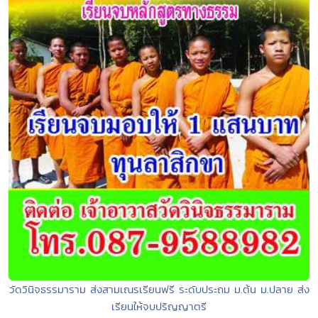
วัดวินิจธรรมาราม ส่งสามเณรเรียนฟรี ระดับประถม ม.ต้น ม.ปลาย ส่ง
เรียนให้จบปริญญาตรี