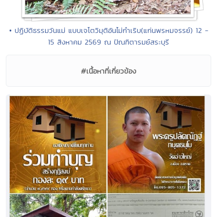
• ปฏิบัติธรรมวันแม่ แบบเจโตวิมุติอันไม่กำเริบ(แก่นพรหมจรรย์) 12 -
15 สิงหาคม 2569 ณ ปัณฑิตารมย์สระบุรี
#เนื้อหาที่เกี่ยวข้อง