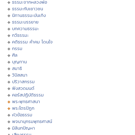
ธรรมะจากหลวงพ่อ
ธรรมะกับเยาวชน
นิทานธรรมะบันเทิง
ธรรมะบรรยาย
บทความธรรมะ
กวีธรรมะ
คติธรรม คำคม โดนใจ
กรรม
ศีล
บุญทาน
สมาธิ
วิปัสสนา
ปริวาสกรรม
ฟังสวดมนต์
คอร์สปฏิบัติธรรม
พระพุทธศาสนา
พระไตรปิฏก
หัวข้อธรรม
พจนานุกรมพุทธศาสน์
มิลินทปัญหา
เสียงธรรม