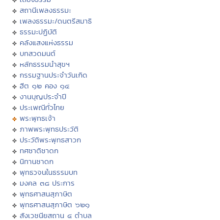
สถานีเพลงธรรมะ
เพลงธรรมะ/ดนตรีสมาธิ
ธรรมะปฏิบัติ
คลังแสงแห่งธรรม
บทสวดมนต์
หลักธรรมนำสุขฯ
กรรมฐานประจำวันเกิด
ฮีต ๑๒ คอง ๑๔
งานบุญประจำปี
ประเพณีทั่วไทย
พระพุทธเจ้า
ภาพพระพุทธประวัติ
ประวัติพระพุทธสาวก
ทศชาติชาดก
นิทานชาดก
พุทธวจนในธรรมบท
มงคล ๓๘ ประการ
พุทธศาสนสุภาษิต
พุทธศาสนสุภาษิต ๖๒๑
สังเวชนียสถาน ๔ ตำบล