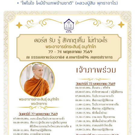
• "ไฟในใจ ไหม้ข้ามภพข้ามชาติ" (หลวงปู่สิม พุทธาจาโร)