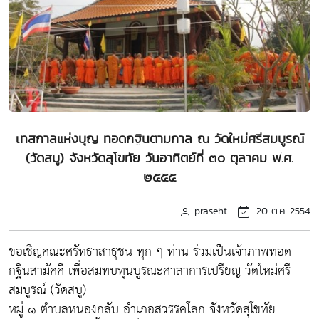
เทสกาลแห่งบุญ ทอดกฐินตามกาล ณ วัดใหม่ศรีสมบูรณ์
(วัดสบู) จังหวัดสุโขทัย วันอาทิตย์ที่ ๓๐ ตุลาคม พ.ศ.
๒๕๕๕
praseht
20 ต.ค. 2554
ขอเชิญคณะศรัทธาสาธุชน ทุก ๆ ท่าน ร่วมเป็นเจ้าภาพทอด
กฐินสามัคคี เพื่อสมทบทุนบูรณะศาลาการเปรียญ วัดใหม่ศรี
สมบูรณ์ (วัดสบู)
หมู่ ๑ ตำบลหนองกลับ อำเภอสวรรคโลก จังหวัดสุโขทัย