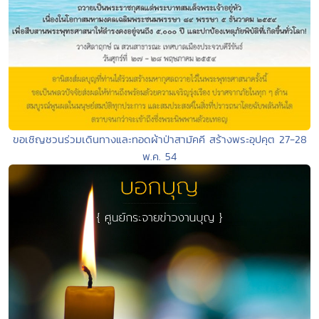
ขอเชิญชวนร่วมเดินทางและทอดผ้าป่าสามัคคี สร้างพระอุปคุต 27-28
พ.ค. 54