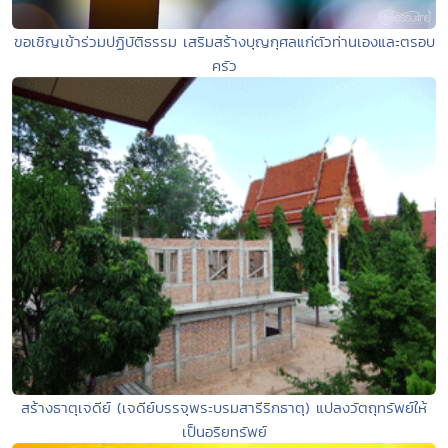
ขอเชิญเข้าร่วมปฏิบัติธรรม เสริมสร้างบุญกุศลแก่ตัวท่านเองและตรอบ
ครัว
สร้างธาตุเจดีย์ (เจดีย์บรรจุพระบรมสารีริกธาตุ) แปลงวัตถุทรัพย์ให้
เป็นอริยทรัพย์