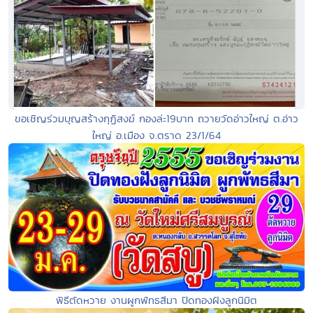
ขอเชิญร่วมบุญสร้างกุฏิสงฆ์ กองล่ะ19บาท ถวายวัดอ่าวใหญ่ ต.อ่าว
ใหญ่ อ.เมือง จ.ตราด 23/1/64
พิธีตัดหวาย งานผูกพัทธสีมา ปิดทองฝังลูกนิมิต