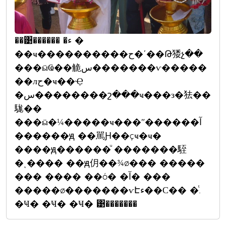
��͹������ �ء �
��ҹ����������ح�ʹ��Թ㹻չ��
���ӹҨ��觤س�������ѵ�����
��лح�ҹ��Ҿ
�س��������շ���ҹ���з�㹤��
駹��
���ӹ�¼�����ҹ���ʺ������آ
������ԭ ��駡Ԩ��çҹ�ҹ�
����ԭ������ͧ �������駤
�ͺ���� ��ԭ仴��¾ø��� �����
��� ���� ��ó� �آ� ���
�����ø�������ѵԷء��С�� �ͭ.
�Ҹ� �Ҹ� �Ҹ� ͹�������