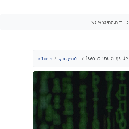
พระพุทธศาสนา
ธ
โยคา เว ชายเต ภูริ ป
หน้าแรก
พุทธสุภาษิต