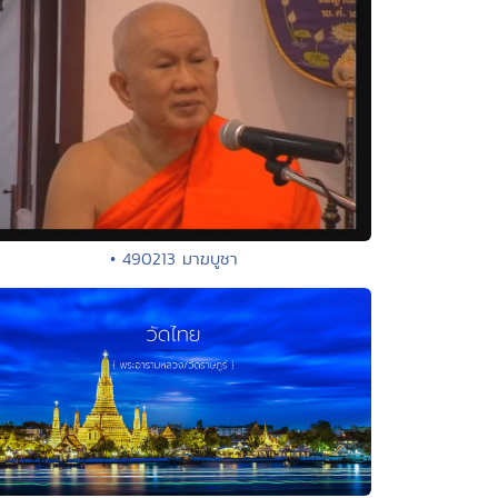
• 490213 มาฆบูชา