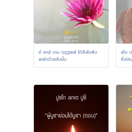
ยํ ลทฺธํ เตน ตุฏฺฐพฺพํ ได้สิ่งใดพึง
สุโข 
พอใจด้วยสิ่งนั้น
ซึ่งปั