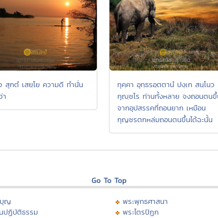
 สุกตํ เสยฺโย ความดี ทำนั่น
ทุคฺคา อุทฺธรอฺตตานํ ปงฺเก สนฺโนว
ว่า
กุญฺชโร ท่านทั้งหลาย จงถอนตนขึ
จากอุปสรรคที่ถอนยาก เหมือน
กุญชรตกหล่มถอนตนขึ้นได้ฉะนั้น
Go To Top
บุญ
พระพุทธศาสนา
นปฏิบัติธรรม
พระไตรปิฏก