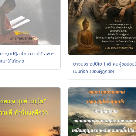
ปญฺญาปฏิลาโภ ความได้เฉพาะ
ญญาให้เกิดสุข
ยาจนฺโต อปฺปิโย โหติ คนผู้ขอย่อมไ
เป็นที่รัก (ของผู้ถูกขอ)