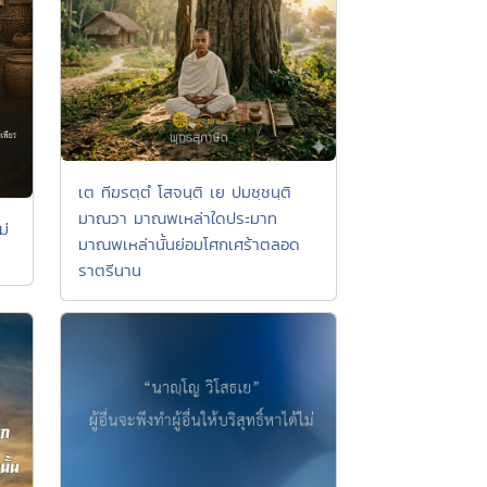
เต ทีฆรตฺตํ โสจนฺติ เย ปมชฺชนฺติ
มาณวา มาณพเหล่าใดประมาท
ม่
มาณพเหล่านั้นย่อมโศกเศร้าตลอด
ราตรีนาน