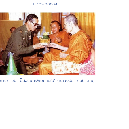
• วัดพิกุลทอง
"การภาวนาเป็นอริยทรัพย์ภายใน" (หลวงปู่ขาว อนาลโย)