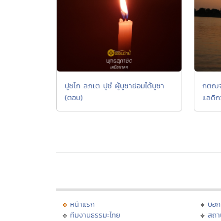
ปูชโก ลภเต ปูชํ ผู้บูชาย่อมได้บูชา
กตญฺจ
(ตอบ)
แลดีก
หน้าแรก
บอก
ทีมงานธรรมะไทย
สถา