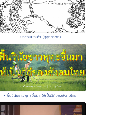
• กากับนกเค้า (อุลูกชาดก)
• ฟื้นวินัยชาวพุทธขึ้นมา ให้เป็นวิถีของสังคมไทย