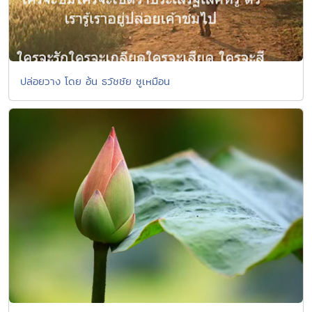
ปล่อยวาง โดย อ้น ธวัชชัย ชูเหมือน