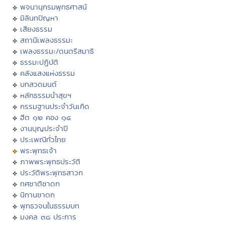
พจนานุกรมพุทธศาสน์
มิลินทปัญหา
เสียงธรรม
สถานีเพลงธรรมะ
เพลงธรรมะ/ดนตรีสมาธิ
ธรรมะปฏิบัติ
คลังแสงแห่งธรรม
บทสวดมนต์
หลักธรรมนำสุขฯ
กรรมฐานประจำวันเกิด
ฮีต ๑๒ คอง ๑๔
งานบุญประจำปี
ประเพณีทั่วไทย
พระพุทธเจ้า
ภาพพระพุทธประวัติ
ประวัติพระพุทธสาวก
ทศชาติชาดก
นิทานชาดก
พุทธวจนในธรรมบท
มงคล ๓๘ ประการ