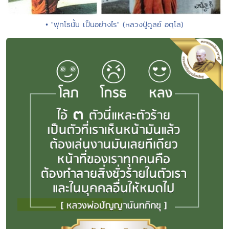
• "พุทโธนั้น เป็นอย่างไร" (หลวงปู่ดูลย์ อตุโล)