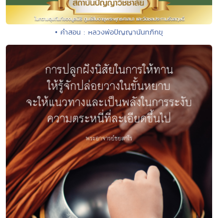
• คำสอน : หลวงพ่อปัญญานันทภิกขุ