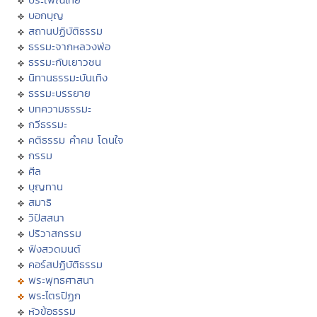
บอกบุญ
สถานปฏิบัติธรรม
ธรรมะจากหลวงพ่อ
ธรรมะกับเยาวชน
นิทานธรรมะบันเทิง
ธรรมะบรรยาย
บทความธรรมะ
กวีธรรมะ
คติธรรม คำคม โดนใจ
กรรม
ศีล
บุญทาน
สมาธิ
วิปัสสนา
ปริวาสกรรม
ฟังสวดมนต์
คอร์สปฏิบัติธรรม
พระพุทธศาสนา
พระไตรปิฏก
หัวข้อธรรม