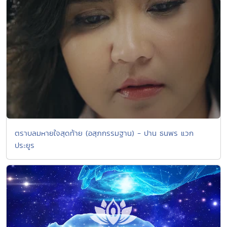
ตราบลมหายใจสุดท้าย (อสุภกรรมฐาน) - ปาน ธนพร แวก
ประยูร