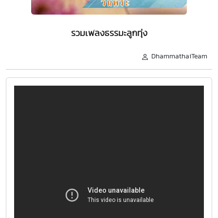
รวมเพลงธรรมะลูกทุ่ง
DhammathaiTeam