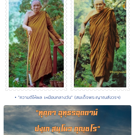
• "ความดีให้ผล เหมือนกลางวัน" (สมเด็จพระญาณสังวรฯ)