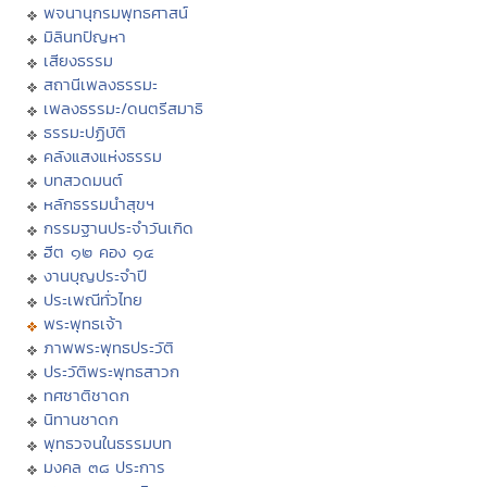
พจนานุกรมพุทธศาสน์
มิลินทปัญหา
เสียงธรรม
สถานีเพลงธรรมะ
เพลงธรรมะ/ดนตรีสมาธิ
ธรรมะปฏิบัติ
คลังแสงแห่งธรรม
บทสวดมนต์
หลักธรรมนำสุขฯ
กรรมฐานประจำวันเกิด
ฮีต ๑๒ คอง ๑๔
งานบุญประจำปี
ประเพณีทั่วไทย
พระพุทธเจ้า
ภาพพระพุทธประวัติ
ประวัติพระพุทธสาวก
ทศชาติชาดก
นิทานชาดก
พุทธวจนในธรรมบท
มงคล ๓๘ ประการ