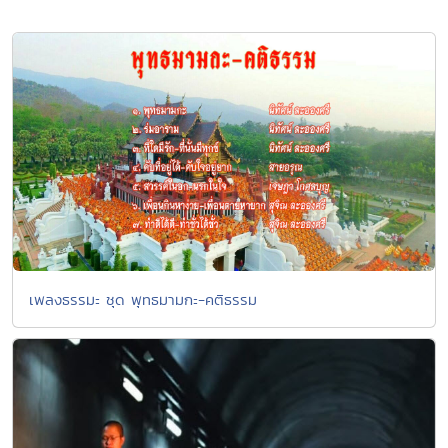
เพลงธรรมะ ชุด พุทธมามกะ-คติธรรม