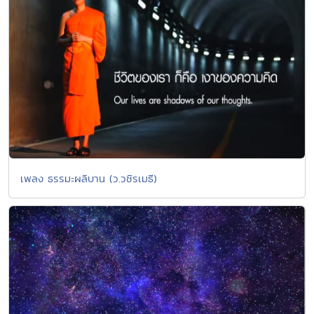
เพลง ธรรมะผลิบาน (ว.วชิรเมธี)