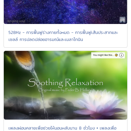
528Hz - การฟื้นฟูร่างกายทั้งหมด - การฟื้นฟูเส้นประสาทและ
เซลล์ การปลดปล่อยอารมณ์และเมลาโทนิน
เพลงผ่อนคลายเพื่อช่วยให้นอนหลับนาน 8 ชั่วโมง • เพลงเพื่อ