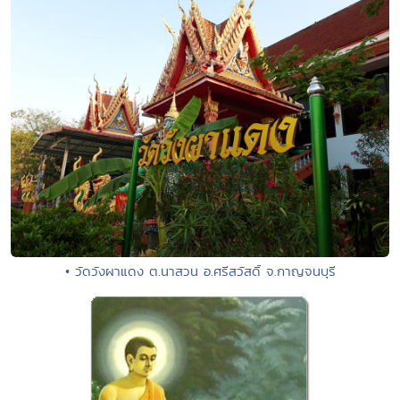
• วัดวังผาแดง ต.นาสวน อ.ศรีสวัสดิ์ จ.กาญจนบุรี