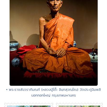
• พระราชสังวราภิมณฑ์ (หลวงปู่โต๊ะ อินฺทสุวณฺโณ) วัดประดู่ฉิมพลี
บอกกอกใหญ่ กรุงเทพมหานคร