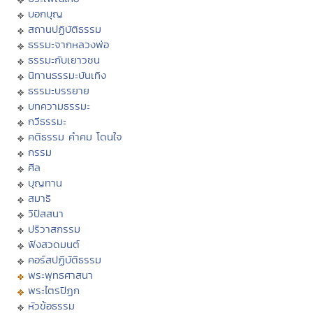
บอกบุญ
สถานปฏิบัติธรรม
ธรรมะจากหลวงพ่อ
ธรรมะกับเยาวชน
นิทานธรรมะบันเทิง
ธรรมะบรรยาย
บทความธรรมะ
กวีธรรมะ
คติธรรม คำคม โดนใจ
กรรม
ศีล
บุญทาน
สมาธิ
วิปัสสนา
ปริวาสกรรม
ฟังสวดมนต์
คอร์สปฏิบัติธรรม
พระพุทธศาสนา
พระไตรปิฏก
หัวข้อธรรม