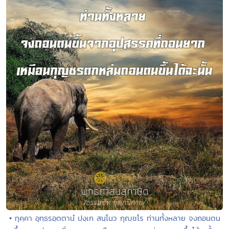
• ทุคฺคา อุทฺธรอฺตตานํ ปงฺเก สนฺโนว กุญฺชโร ท่านทั้งหลาย จงถอนตน