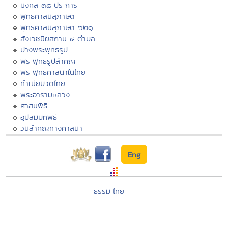
มงคล ๓๘ ประการ
พุทธศาสนสุภาษิต
พุทธศาสนสุภาษิต ๖๒๑
สังเวชนียสถาน ๔ ตำบล
ปางพระพุทธรูป
พระพุทธรูปสำคัญ
พระพุทธศาสนาในไทย
ทำเนียบวัดไทย
พระอารามหลวง
ศาสนพิธี
อุปสมบทพิธี
วันสำคัญทางศาสนา
Eng
ธรรมะไทย