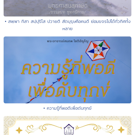
• สพฺพา ทิสา สปฺปุริโส ปวายติ สัตบุรุษคือคนดี ย่อมขจรไปได้ทั่วทิศทั้ง
หลาย
• ความรู้ที่พอดีเพื่อดับทุกข์