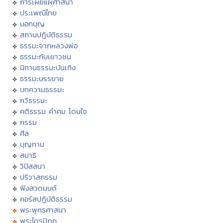
การเผยแผ่ศาสนา
ประเพณีไทย
บอกบุญ
สถานปฏิบัติธรรม
ธรรมะจากหลวงพ่อ
ธรรมะกับเยาวชน
นิทานธรรมะบันเทิง
ธรรมะบรรยาย
บทความธรรมะ
กวีธรรมะ
คติธรรม คำคม โดนใจ
กรรม
ศีล
บุญทาน
สมาธิ
วิปัสสนา
ปริวาสกรรม
ฟังสวดมนต์
คอร์สปฏิบัติธรรม
พระพุทธศาสนา
พระไตรปิฏก