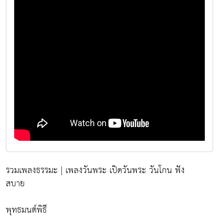
รวมเพลงธรรมะ | เพลงวันพระ เปิดวันพระ วันโกน ฟัง
สบาย
พุทธมนต์พิธี