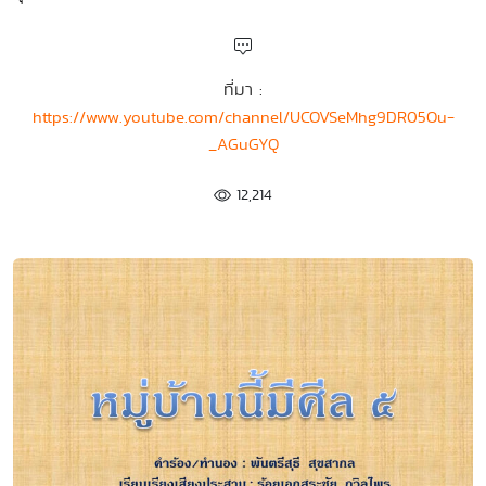
ที่มา :
https://www.youtube.com/channel/UCOVSeMhg9DR05Ou-
_AGuGYQ
12,214