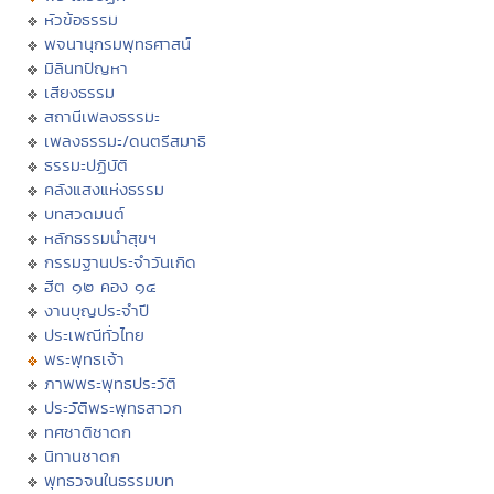
หัวข้อธรรม
พจนานุกรมพุทธศาสน์
มิลินทปัญหา
เสียงธรรม
สถานีเพลงธรรมะ
เพลงธรรมะ/ดนตรีสมาธิ
ธรรมะปฏิบัติ
คลังแสงแห่งธรรม
บทสวดมนต์
หลักธรรมนำสุขฯ
กรรมฐานประจำวันเกิด
ฮีต ๑๒ คอง ๑๔
งานบุญประจำปี
ประเพณีทั่วไทย
พระพุทธเจ้า
ภาพพระพุทธประวัติ
ประวัติพระพุทธสาวก
ทศชาติชาดก
นิทานชาดก
พุทธวจนในธรรมบท