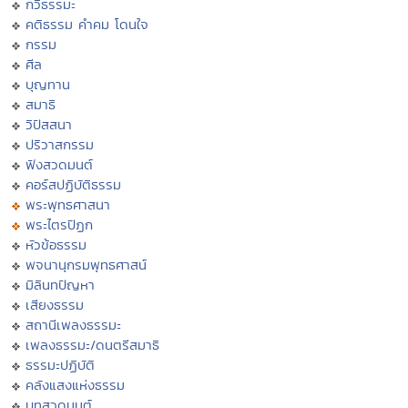
กวีธรรมะ
คติธรรม คำคม โดนใจ
กรรม
ศีล
บุญทาน
สมาธิ
วิปัสสนา
ปริวาสกรรม
ฟังสวดมนต์
คอร์สปฏิบัติธรรม
พระพุทธศาสนา
พระไตรปิฏก
หัวข้อธรรม
พจนานุกรมพุทธศาสน์
มิลินทปัญหา
เสียงธรรม
สถานีเพลงธรรมะ
เพลงธรรมะ/ดนตรีสมาธิ
ธรรมะปฏิบัติ
คลังแสงแห่งธรรม
บทสวดมนต์