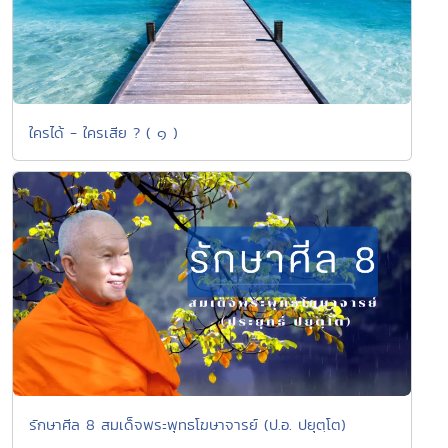
ใครได้ - ใครเสีย ? ( ๑ )
รักษาศีล 8 สมเด็จพระพุทธโฆษาจารย์ (ป.อ. ปยุตฺโต)