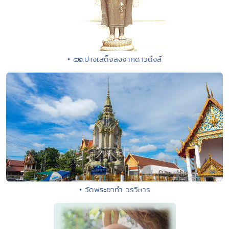
• ๔๒.ปางเสด็จลงจากดาวดึงส์
• วัดพระยาทำ วรวิหาร