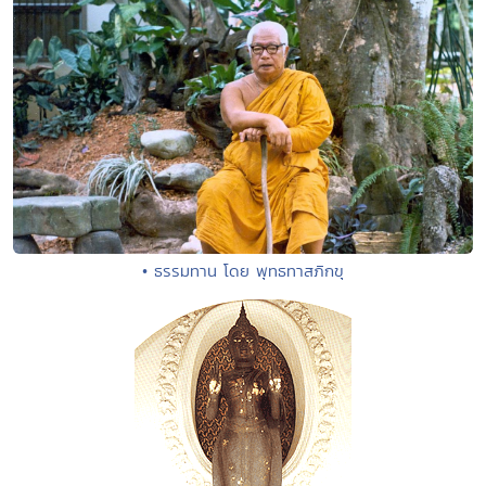
• ธรรมทาน โดย พุทธทาสภิกขุ