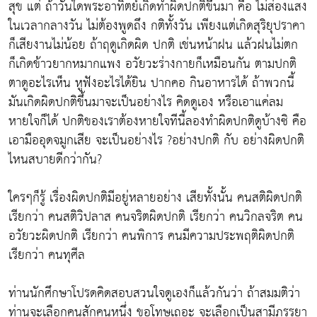
สุข แต่ ถ้าวันใดพระอาทิตย์เกิดทำผิดปกติขึ้นมา คือ ไม่ส่องแสง
ในเวลากลางวัน ไม่ต้องพูดถึง กติทั้งวัน เพียงแต่เกิดสุริยุปราคา
ก็เสียงานไม่น้อย ถ้าฤดูเกิดผิด ปกติ เช่นหน้าฝน แล้วฝนไม่ตก
ก็เกิดข้าวยากหมากแพง อวัยวะร่างกายก็เหมือนกัน ตามปกติ
ตาดูอะไรเห็น หูฟังอะไรได้ยิน ปากคอ กินอาหารได้ ถ้าพวกนี้
มันเกิดผิดปกติขึ้นมาจะเป็นอย่างไร คิดดูเอง หรือเอาแค่ลม
หายใจก็ได้ ปกติของเราต้องหายใจทีนี้ลองทำผิดปกติดูบ้างซิ คือ
เอามืออุดจมูกเสีย จะเป็นอย่างไร ?อย่างปกติ กับ อย่างผิดปกติ
ไหนสบายดีกว่ากัน?
ใครๆก็รู้ เรื่องผิดปกติมีอยู่หลายอย่าง เสียทั้งนั้น คนสติผิดปกติ
เรียกว่า คนสติวิปลาส คนจริตผิดปกติ เรียกว่า คนวิกลจริต คน
อวัยวะผิดปกติ เรียกว่า คนพิการ คนมีความประพฤติผิดปกติ
เรียกว่า คนทุศีล
ท่านนักศึกษาโปรดคิดสอบสวนใจดูเองก็แล้วกันว่า ถ้าสมมติว่า
ท่านจะเลือกคนสักคนหนึ่ง ขอโทษเถอะ จะเลือกเป็นสามีภรรยา