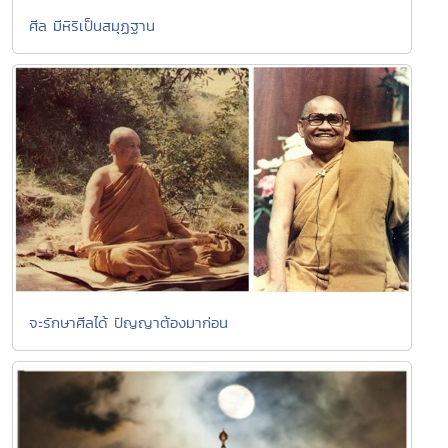
ศีล มีหิริเป็นสมุฏฐาน
จะรักษาศีลได้ ปัญญาต้องมาก่อน