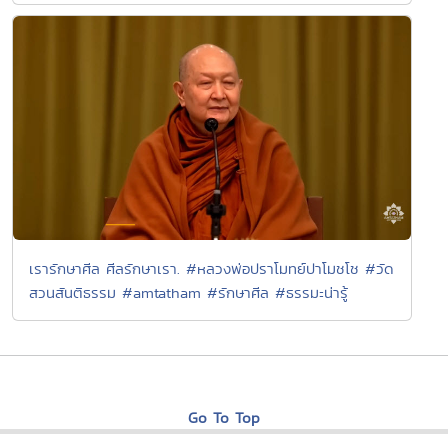
เรารักษาศีล ศีลรักษาเรา. #หลวงพ่อปราโมทย์ปาโมชโช #วัด
สวนสันติธรรม #amtatham #รักษาศีล #ธรรมะน่ารู้
Go To Top