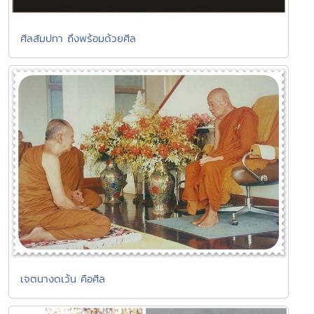
ศีลสัมปทา ถึงพร้อมด้วยศีล
เจตนางดเว้น คือศีล