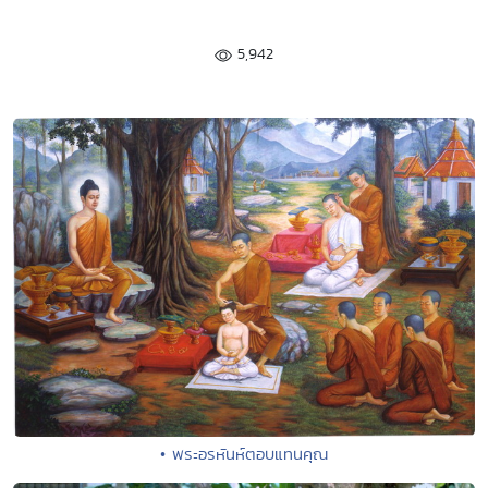
5,942
• พระอรหันห์ตอบแทนคุณ