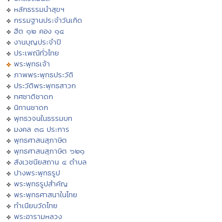
หลักธรรมนำสุขฯ
กรรมฐานประจำวันเกิด
ฮีต ๑๒ คอง ๑๔
งานบุญประจำปี
ประเพณีทั่วไทย
พระพุทธเจ้า
ภาพพระพุทธประวัติ
ประวัติพระพุทธสาวก
ทศชาติชาดก
นิทานชาดก
พุทธวจนในธรรมบท
มงคล ๓๘ ประการ
พุทธศาสนสุภาษิต
พุทธศาสนสุภาษิต ๖๒๑
สังเวชนียสถาน ๔ ตำบล
ปางพระพุทธรูป
พระพุทธรูปสำคัญ
พระพุทธศาสนาในไทย
ทำเนียบวัดไทย
พระอารามหลวง