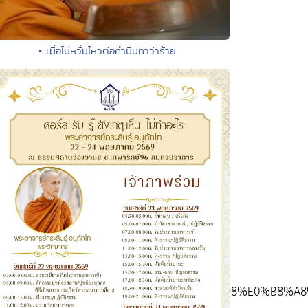
• เมื่อไม่หวั่นไหวต่อคำนินทาว่าร้าย
0%B8%9E%E0%B8%B8%E0%B8%97%E0%B8%98%E0%B8%