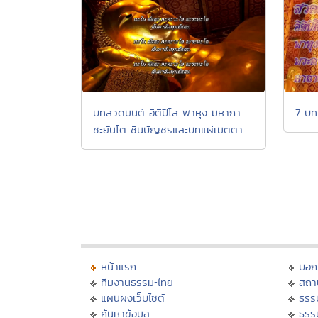
7 บท
บทสวดมนต์ อิติปิโส พาหุง มหากา
ชะยันโต ชินบัญชรและบทแผ่เมตตา
หน้าแรก
บอก
ทีมงานธรรมะไทย
สถา
แผนผังเว็บไซต์
ธรร
ค้นหาข้อมูล
ธรร