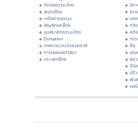
ติดต่อธรรมะไทย
นิทา
สมุดเยี่ยม
ธรร
เครือข่ายธรรมะ
บทค
สัญลักษณ์ไทย
กวี
มุมสมาชิกธรรมะไทย
คติ
Donation
กรร
เทศกาลงานวัดช่วยชาติ
ศีล
การเผยแผ่ศาสนา
บุญ
ประเพณีไทย
สมาธ
วิปั
ปริ
ฟัง
คอร์