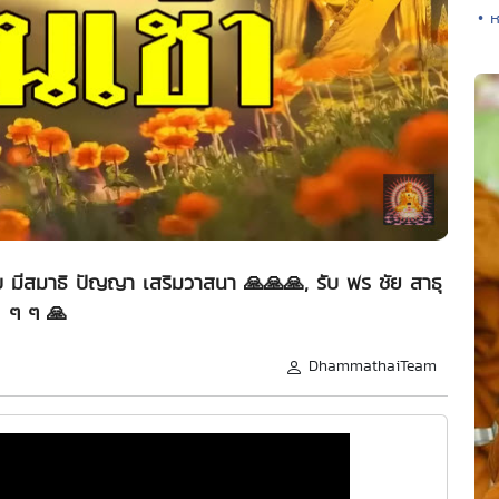
• ห
บ มีสมาธิ ปัญญา เสริมวาสนา 🙏🙏🙏, รับ พร ชัย สาธุ
ๆ ๆ 🙏
DhammathaiTeam