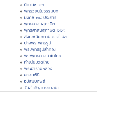
นิทานชาดก
พุทธวจนในธรรมบท
มงคล ๓๘ ประการ
พุทธศาสนสุภาษิต
พุทธศาสนสุภาษิต ๖๒๑
สังเวชนียสถาน ๔ ตำบล
ปางพระพุทธรูป
พระพุทธรูปสำคัญ
พระพุทธศาสนาในไทย
ทำเนียบวัดไทย
พระอารามหลวง
ศาสนพิธี
อุปสมบทพิธี
วันสำคัญทางศาสนา