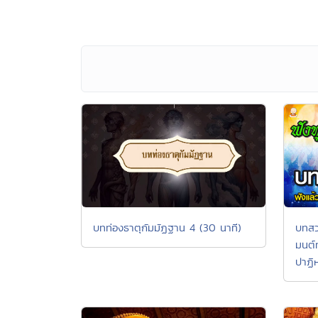
บทท่องธาตุกัมมัฏฐาน 4 (30 นาที)
บทสว
มนต์ท
ปาฏิ