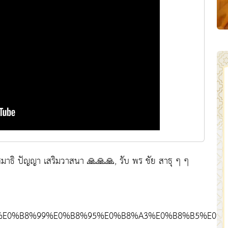
สมาธิ ปัญญา เสริมวาสนา 🙏🙏🙏, รับ พร ชัย สาธุ ๆ ๆ
8%94%E0%B8%99%E0%B8%95%E0%B8%A3%E0%B8%B5%E