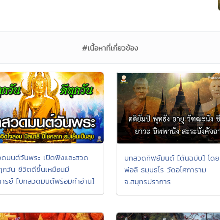
#เนื้อหาที่เกี่ยวข้อง
ดมนต์วันพระ เปิดฟังและสวด
บทสวดทิพย์มนต์ [ต้นฉบับ] โดย
ุกวัน ชีวิตดีขึ้นเหมือนมี
พ่อลี ธมฺมธโร วัดอโศการาม
หาริย์ [บทสวดมนต์พร้อมคำอ่าน]
จ.สมุทรปราการ