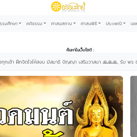
รรมศึกษา
คติธรรม
ศาสนสถาน
ศาสนพิธี
ประเพณี
บอ
ค้นหาในเว็บไซต์ :
ุกเช้า ฝึกจิตใจให้สงบ มีสมาธิ ปัญญา เสริมวาสนา 🙏🙏🙏, รับ พร ช