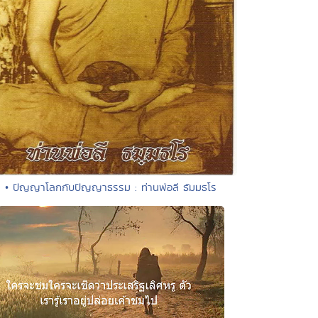
• ปัญญาโลกกับปัญญาธรรม : ท่านพ่อลี ธัมมธโร