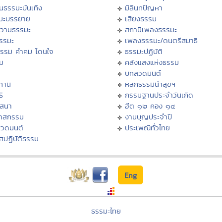
นธรรมะบันเทิง
มิลินทปัญหา
มะบรรยาย
เสียงธรรม
วามธรรมะ
สถานีเพลงธรรมะ
ธรรมะ
เพลงธรรมะ/ดนตรีสมาธิ
ธรรม คำคม โดนใจ
ธรรมะปฏิบัติ
ม
คลังแสงแห่งธรรม
บทสวดมนต์
ทาน
หลักธรรมนำสุขฯ
ิ
กรรมฐานประจำวันเกิด
สสนา
ฮีต ๑๒ คอง ๑๔
วาสกรรม
งานบุญประจำปี
สวดมนต์
ประเพณีทั่วไทย
สปฏิบัติธรรม
Eng
ธรรมะไทย