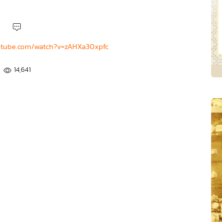
utube.com/watch?v=zAHXa30xpfc
14,641