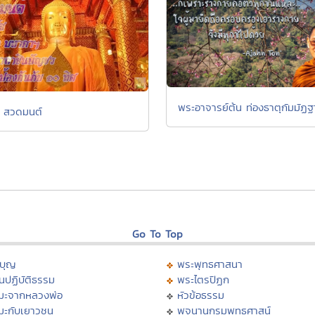
พระอาจารย์ต้น ท่องธาตุกัมมัฏ
 สวดมนต์
Go To Top
บุญ
พระพุทธศาสนา
นปฏิบัติธรรม
พระไตรปิฏก
มะจากหลวงพ่อ
หัวข้อธรรม
มะกับเยาวชน
พจนานุกรมพุทธศาสน์