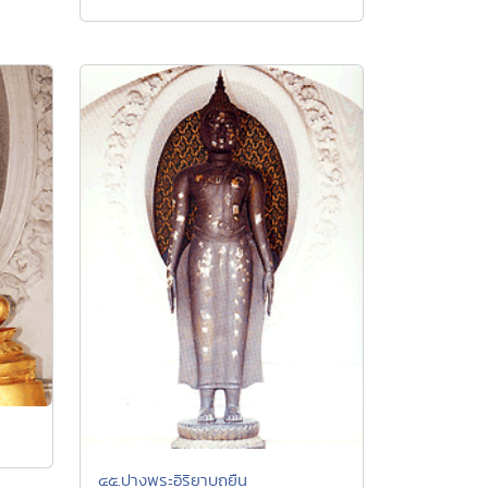
๔๕.ปางพระอิริยาบถยืน