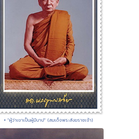
• "ผู้ว่าเขาเป็นผู้มีบาป" (สมเด็จพระสังฆราชเจ้า)