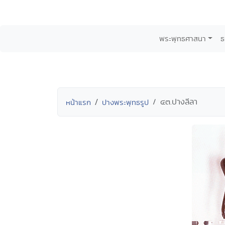
พระพุทธศาสนา
ธ
๔๓.ปางลีลา
หน้าแรก
ปางพระพุทธรูป