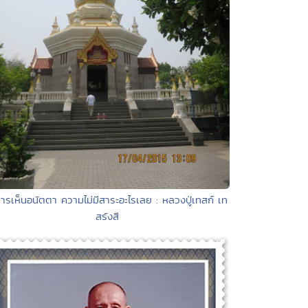
การเห็นอนัตตา ความไม่มีสาระอะไรเลย : หลวงปู่เทสก์ เท
สรังสี