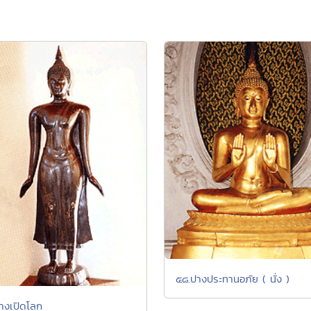
๕๘.ปางประทานอภัย ( นั่ง )
างเปิดโลก