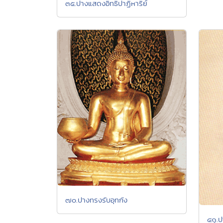
๓๕.ปางแสดงอิทธิปาฏิหาริย์
๗๐.ปางทรงรับอุทกัง
๔๑.ป