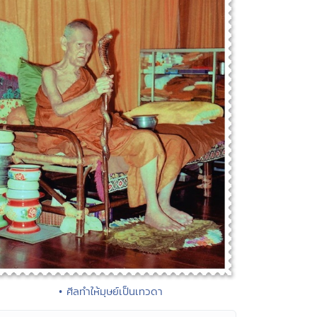
• ศีลทำให้มุษย์เป็นเทวดา