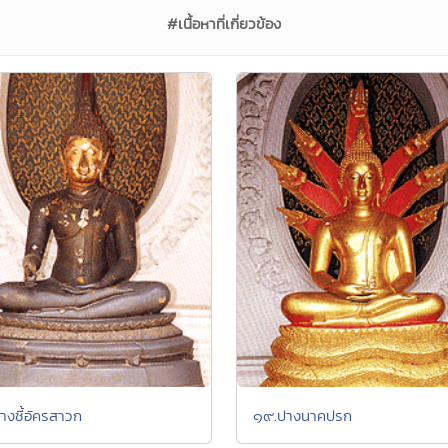
#เนื้อหาที่เกี่ยวข้อง
างชี้อัครสาวก
๑๙.ปางนาคปรก