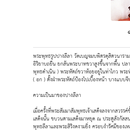
๔
พระพุทธรูปปางลีลา วัดเบญจมบพิตรดุสิตวนาราม
อิริยาบถยืน ยกส้นพระบาทขวาสูงขึ้นจากพื้น ปลาย
พุทธดำเนิน ) พระหัตถ์ขวาห้อยอยู่ในท่าไกว พระ
( อก ) ตั้งฝ่าพระหัตถ์ป้องไปเบื้องหน้า บางแบบจี
ความเป็นมาของปางลีลา
เมื่อครั้งที่พระสัมมาสัมพุทธเจ้าเสด็จลงจากสวรร
เสด็จนั้น ขบวนตามเสด็จมาหยุด ณ ประตูสังกัสสน
พุทธลีลาและพระสิริงดงามยิ่ง ครอบงำรัศมีของเ