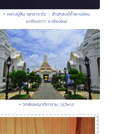
• หลวงปู่สิม พุทธาจาโร - สำนักสงฆ์ถ้ำผาปล่อง
อ.เชียงดาว จ.เชียงใหม่
• วัดพิชยญาติการาม วรวิหาร