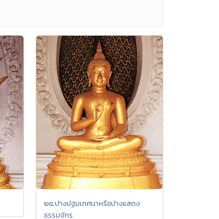
๒๕.ปางปฐมเทศนาหรือปางแสดง
ธรรมจักร