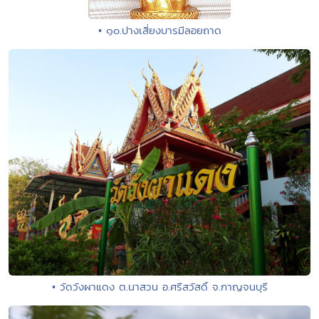
• ๑๐.ปางเสี่ยงบารมีลอยถาด
• วัดวังผาแดง ต.นาสวน อ.ศรีสวัสดิ์ จ.กาญจนบุรี