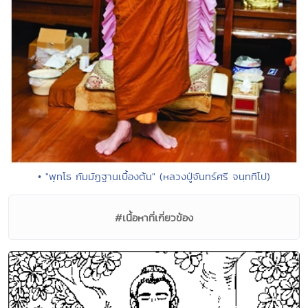
• "พุทโธ กัมมัฏฐานเบื้องต้น" (หลวงปู่จันทร์ศรี จนฺททีโป)
#เนื้อหาที่เกี่ยวข้อง