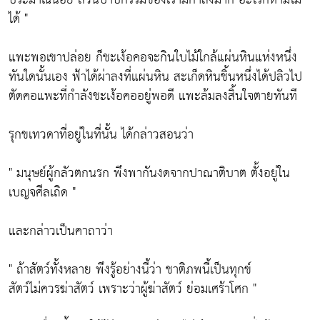
ได้ "
แพะพอเขาปล่อย ก็ชะเง้อคอจะกินใบไม้ใกล้แผ่นหินแห่งหนึ่ง
ทันใดนั้นเอง ฟ้าได้ผ่าลงที่แผ่นหิน สะเก็ดหินชิ้นหนึ่งได้ปลิวไป
ตัดคอแพะที่กำลังชะเง้อคออยู่พอดี แพะล้มลงสิ้นใจตายทันที
รุกขเทวดาที่อยู่ในที่นั้น ได้กล่าวสอนว่า
" มนุษย์ผู้กลัวตกนรก พึงพากันงดจากปาณาติบาต ตั้งอยู่ใน
เบญจศีลเถิด "
และกล่าวเป็นคาถาว่า
" ถ้าสัตว์ทั้งหลาย พึงรู้อย่างนี้ว่า ชาติภพนี้เป็นทุกข์
สัตว์ไม่ควรฆ่าสัตว์ เพราะว่าผู้ฆ่าสัตว์ ย่อมเศร้าโศก "