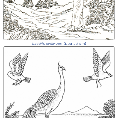
บวชเพราะผมหงอก (มฆเทวชาดก)