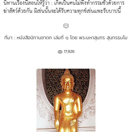
นิทานเรื่องนี้สอนให้รู้ว่า : เกิดเป็นคนไม่พึงทำกรรมชั่วด้วยการ
ฆ่าสัตว์ด้วยกัน มิเช่นนั้นจะได้รับความทุกข์เช่นแพะรับบาปนี้
ที่มา : หนังสือนิทานชาดก เล่มที่ ๑ โดย พระมหาสุนทร สุนฺทรธฺมโม
17,826