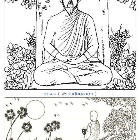
การขอ ( พรหมทัตตชาดก )