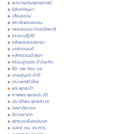
พจนานุกรมพุทธศาสน์
มิลินทปัญหา
เสียงธรรม
สถานีเพลงธรรมะ
เพลงธรรมะ/ดนตรีสมาธิ
ธรรมะปฏิบัติ
คลังแสงแห่งธรรม
บทสวดมนต์
หลักธรรมนำสุขฯ
กรรมฐานประจำวันเกิด
ฮีต ๑๒ คอง ๑๔
งานบุญประจำปี
ประเพณีทั่วไทย
พระพุทธเจ้า
ภาพพระพุทธประวัติ
ประวัติพระพุทธสาวก
ทศชาติชาดก
นิทานชาดก
พุทธวจนในธรรมบท
มงคล ๓๘ ประการ