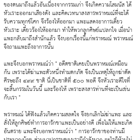
ของตนมาถึงแล้วอันเนื่องจากกรรมเก่า จึงเกิดความโสมนัส ได้
หัวเราะออกมาเสียงดัง และคิดเวทนาสงสารพราหมณ์ที่จะได้
รับความทุกข์โศก จึงร้องไห้ออกมา แพะแสดงอาการเดี๋ยว
หัวเราะ เดี๋ยวร้องไห้ออกมา ทำให้พวกลูกศิษย์แปลกใจ เมื่อนำ
แพะกลับมาถึงสำนักแล้ว จึงบอกเรื่องนี้แก่พราหมณ์ พราหมณ์
จึงถามแพะถึงอาการนั้น
แพะจึงบอกพราหมณ์ว่า " อดีตชาติเคยเป็นพราหมณ์เหมือน
กัน เพราะได้ฆ่าแพะตัวหนึ่งทำมตกภัต จึงเป็นเหตุให้ถูกฆ่าตัด
ศีรษะถึง ๔๙๙ ชาติ นี่เป็นชาติที่ ๕๐๐ พอดี จึงหัวเราะดีใจที่
จะสิ้นกรรมในวันนี้ และร้องไห้ เพราะสงสารท่านที่จะเป็นเช่น
กับเรา "
พราหมณ์ ได้ฟังแล้วเกิดความสลดใจ จึงยกเลิกไม่ฆ่าแพะ และ
สั่งให้ลูกศิษย์ทำการอารักขาแพะเป็นอย่างดี เพื่อไม่ให้แพะเกิด
อันตราย แพะจึงบอกพราหมณ์ว่า " การอารักขาของท่านมี
ประมาณน้อย ส่วนบาปกรรมของเรามีกำลังมาก อะไรก็ห้ามไม่