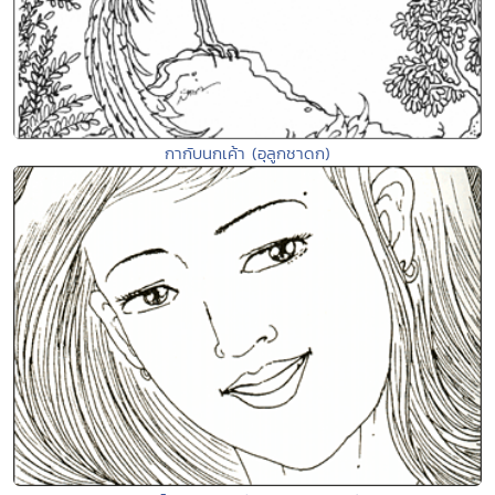
กากับนกเค้า (อุลูกชาดก)