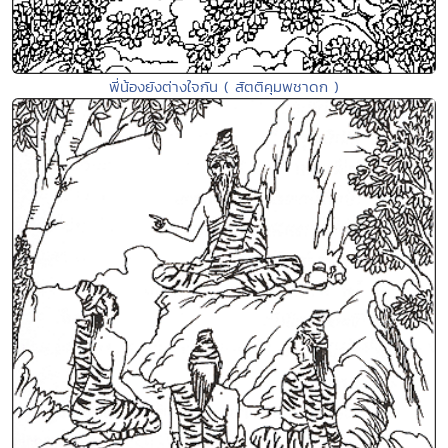
พี่น้องยังต่างใจกัน ( สัตติคุมพชาดก )