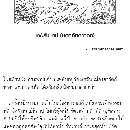
แพะรับบาป (มตกภัตตชาดก)
DhammathaiTeam
ในสมัยหนึ่ง พระพุทธเจ้า ประทับอยู่วัดเชตวัน เมืองสาวัตถี
ทรงปรารภมตกภัต ได้ตรัสอดีตนิทานมาสาธกว่า...
กาลครั้งหนึ่งนานมาแล้ว ในเมืองพาราณสี สมัยพระเจ้าพรหม
ทัต มีพราหมณ์ทิศาปาโมกข์ผู้หนึ่ง คิดจะทำมตกภัต (อุทิศคน
ตาย) จึงให้ลูกศิษย์จับแพะตัวหนึ่งไปอาบน้ำและประดับดอกไม้
แพะพอถูกลูกศิษย์จูงไปที่ท่าน้ำ ก็ทราบถึงวาระสุดท้ายชีวิต