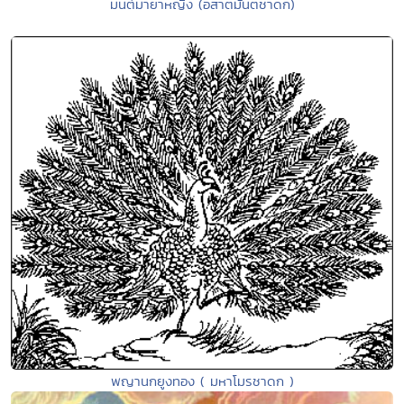
มนต์มายาหญิง (อสาตมันตชาดก)
พญานกยูงทอง ( มหาโมรชาดก )