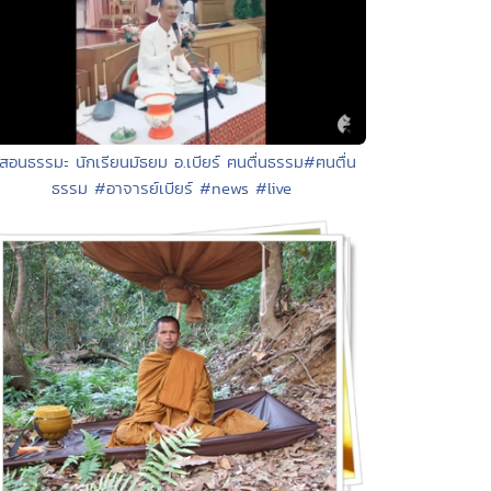
 สอนธรรมะ นักเรียนมัธยม อ.เบียร์ ฅนตื่นธรรม#ฅนตื่น
ธรรม #อาจารย์เบียร์ #news #live