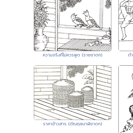
ความจริงที่ไม่ควรพูด (ราชชาดก)
ตำ
ราคาข้าวสาร (ตัณฑุลนาฬิชาดก)