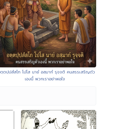
อตฺตปฺปสํสโก โปโส นายํ อสฺมากํ รุจฺจติ คนสรรเสริญตัว
เองนี้ พวกเราอย่าพอใจ