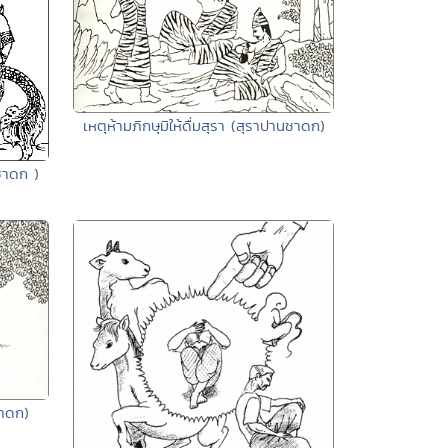
เหตุห้ามภิกษุมิให้ดื่มสุรา (สุราปานชาดก)
ตชาดก )
าดก)