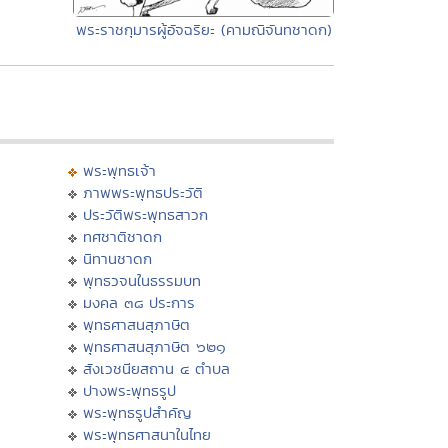
พระราชกุมารผู้อัจฉริยะ (คามณิจันทชาดก)
พระพุทธเจ้า
ภาพพระพุทธประวัติ
ประวัติพระพุทธสาวก
ทศชาติชาดก
นิทานชาดก
พุทธวจนในธรรมบท
มงคล ๓๘ ประการ
พุทธศาสนสุภาษิต
พุทธศาสนสุภาษิต ๖๒๑
สังเวชนียสถาน ๔ ตำบล
ปางพระพุทธรูป
พระพุทธรูปสำคัญ
พระพุทธศาสนาในไทย