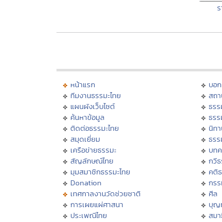
ร
หน้าแรก
บอก
ทีมงานธรรมะไทย
สถา
แผนผังเว็บไซต์
ธรร
ค้นหาข้อมูล
ธรร
ติดต่อธรรมะไทย
นิทา
สมุดเยี่ยม
ธรร
เครือข่ายธรรมะ
บทค
สัญลักษณ์ไทย
กวี
มุมสมาชิกธรรมะไทย
คติ
Donation
กรร
เทศกาลงานวัดช่วยชาติ
ศีล
การเผยแผ่ศาสนา
บุญ
ประเพณีไทย
สมาธ