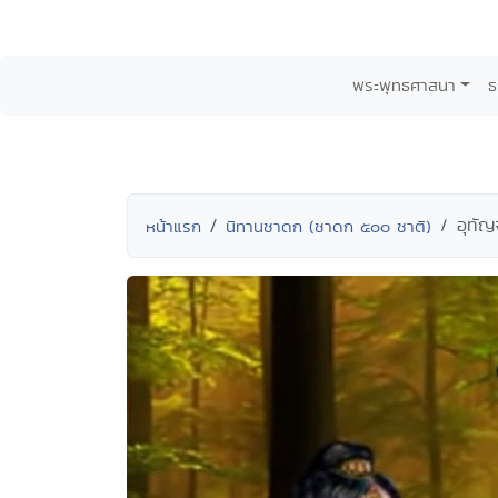
พระพุทธศาสนา
ธ
อุทัญ
หน้าแรก
นิทานชาดก (ชาดก ๕๐๐ ชาติ)