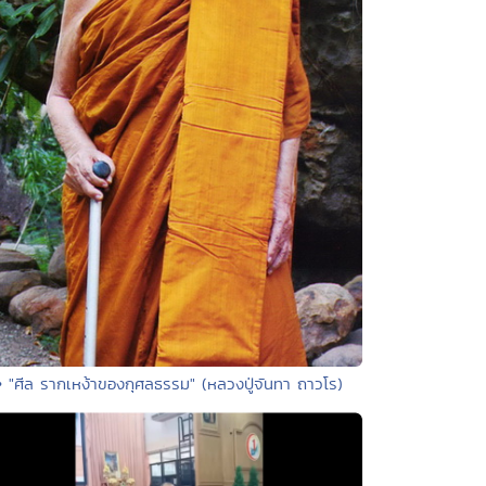
• "ศีล รากเหง้าของกุศลธรรม" (หลวงปู่จันทา ถาวโร)