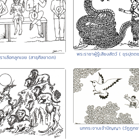
พระราชาผู้รู้เสียงสัตว์ ( ขุรปุต
ราเลือกลูกเขย (สาธุศีลชาดก)
นกกระจาบเจ้าปัญญา (วัฏฏกช