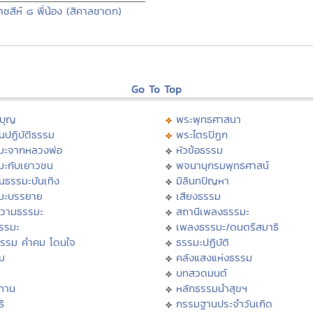
าชสีห์ ๘ พี่น้อง (สิคาลชาดก)
Go To Top
บุญ
พระพุทธศาสนา
นปฏิบัติธรรม
พระไตรปิฏก
มะจากหลวงพ่อ
หัวข้อธรรม
มะกับเยาวชน
พจนานุกรมพุทธศาสน์
นธรรมะบันเทิง
มิลินทปัญหา
มะบรรยาย
เสียงธรรม
วามธรรมะ
สถานีเพลงธรรมะ
ธรรมะ
เพลงธรรมะ/ดนตรีสมาธิ
ธรรม คำคม โดนใจ
ธรรมะปฏิบัติ
ม
คลังแสงแห่งธรรม
บทสวดมนต์
ทาน
หลักธรรมนำสุขฯ
ิ
กรรมฐานประจำวันเกิด