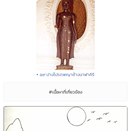
• ๕๙.ปางโปรดพญาช้างนาฬาคิรี
#เนื้อหาที่เกี่ยวข้อง