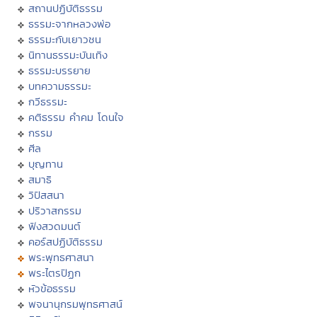
สถานปฏิบัติธรรม
ธรรมะจากหลวงพ่อ
ธรรมะกับเยาวชน
นิทานธรรมะบันเทิง
ธรรมะบรรยาย
บทความธรรมะ
กวีธรรมะ
คติธรรม คำคม โดนใจ
กรรม
ศีล
บุญทาน
สมาธิ
วิปัสสนา
ปริวาสกรรม
ฟังสวดมนต์
คอร์สปฏิบัติธรรม
พระพุทธศาสนา
พระไตรปิฏก
หัวข้อธรรม
พจนานุกรมพุทธศาสน์