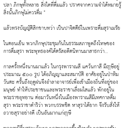
ปลา ภิกษุทั้งหลาย สิ่งใดที่ดื่มแล้ว ปราศจากความจำได้หมายรู้
สิ่งนั้นภิกษุไม่ควรดื่ม "
แล้วทรงบัญญัติสิกขาบทว่า เป็นปาจิตตีย์ในเพราะดื่มสุราเมรัย
ในตอนเย็น พวกภิกษุประชุมกันในธรรมสภาพูดถึงโทษของ
การดื่มสุรา พระพุทธองค์ได้ตรัสอดีตนิทานมาสาธกว่า...
กาลครั้งหนึ่งนานมาแล้ว ในกรุงพาราณสี แคว้นกาสี มีฤาษีอยู่
ประมาณ ๕๐๐ รูป ได้อภิญญาและสมาบัติ อาศัยอยู่ในป่าหิม
วันตะ ครั้นถึงฤดูฝนจึงอำลาอาจารย์เพื่อเข้าเมืองถิ่นที่อยู่ของ
มนุษย์ ทำให้ประชาชนและพระราชาเลื่อมใสแล้ว พักอยู่ใน
พระราชอุทยาน ต่อมาวันหนึ่งในเมืองพาราณสีมีเทศกาลดื่ม
สุรา พระราชาดำริว่า พวกบรรพชิต หาสุราได้ยาก จึงรับสั่งให้
ถวายสุราอย่างดี เป็นอันมากแก่ฤาษี