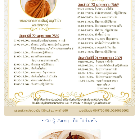
• รับ รู้ สังเกตุ เห็น ไม่ทำอะไร