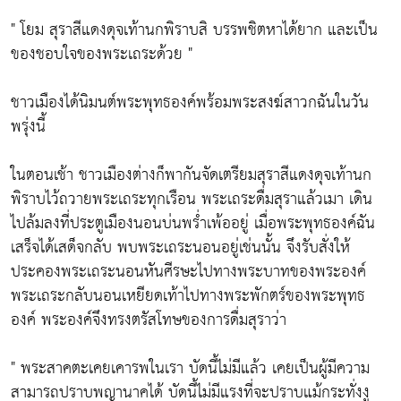
" โยม สุราสีแดงดุจเท้านกพิราบสิ บรรพชิตหาได้ยาก และเป็น
ของชอบใจของพระเถระด้วย "
ชาวเมืองได้นิมนต์พระพุทธองค์พร้อมพระสงฆ์สาวกฉันในวัน
พรุ่งนี้
ในตอนเช้า ชาวเมืองต่างก็พากันจัดเตรียมสุราสีแดงดุจเท้านก
พิราบไว้ถวายพระเถระทุกเรือน พระเถระดื่มสุราแล้วเมา เดิน
ไปล้มลงที่ประตูเมืองนอนบ่นพร่ำเพ้ออยู่ เมื่อพระพุทธองค์ฉัน
เสร็จได้เสด็จกลับ พบพระเถระนอนอยู่เช่นนั้น จึงรับสั่งให้
ประคองพระเถระนอนหันศีรษะไปทางพระบาทของพระองค์
พระเถระกลับนอนเหยียดเท้าไปทางพระพักตร์ของพระพุทธ
องค์ พระองค์จึงทรงตรัสโทษของการดื่มสุราว่า
" พระสาคตะเคยเคารพในเรา บัดนี้ไม่มีแล้ว เคยเป็นผู้มีความ
สามารถปราบพญานาคได้ บัดนี้ไม่มีแรงที่จะปราบแม้กระทั่งงู