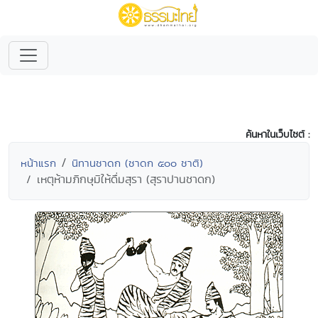
ค้นหาในเว็บไซต์ :
หน้าแรก
นิทานชาดก (ชาดก ๕๐๐ ชาติ)
เหตุห้ามภิกษุมิให้ดื่มสุรา (สุราปานชาดก)