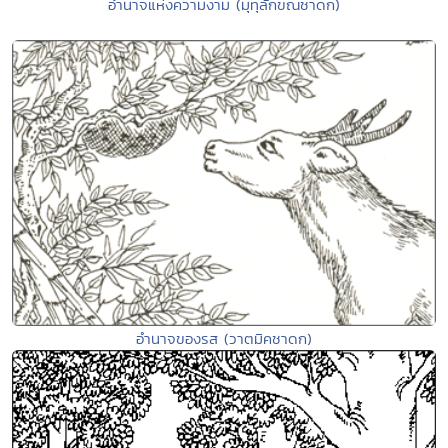
อำนาจแห่งความงาม (มุทุลักขณชาดก)
อำนาจของรส (วาตมิคชาดก)