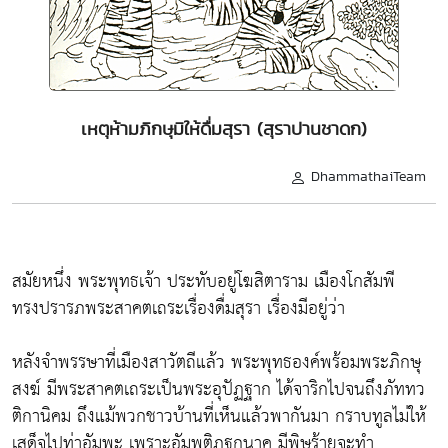
เหตุห้ามภิกษุมิให้ดื่มสุรา (สุราปานชาดก)
DhammathaiTeam
สมัยหนึ่ง พระพุทธเจ้า ประทับอยู่โฆสิตาราม เมืองโกสัมพี
ทรงปรารภพระสาคตเถระเรื่องดื่มสุรา เรื่องมีอยู่ว่า
หลังจำพรรษาที่เมืองสาวัตถีแล้ว พระพุทธองค์พร้อมพระภิกษุ
สงฆ์ มีพระสาคตเถระเป็นพระอุปัฏฐาก ได้จาริกไปจนถึงภัททว
ติกานิคม ถึงแม้พวกชาวบ้านที่เห็นแล้วพากันมา กราบทูลไม่ให้
เสด็จไปท่าอัมพะ เพราะอัมพติฏฐกนาค มีพิษร้ายจะทำ