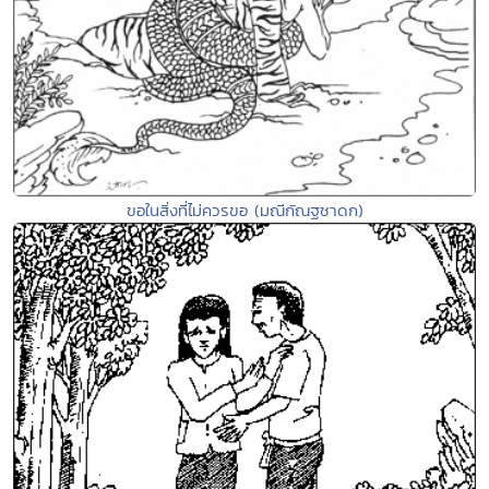
ขอในสิ่งที่ไม่ควรขอ (มณีกัณฐชาดก)