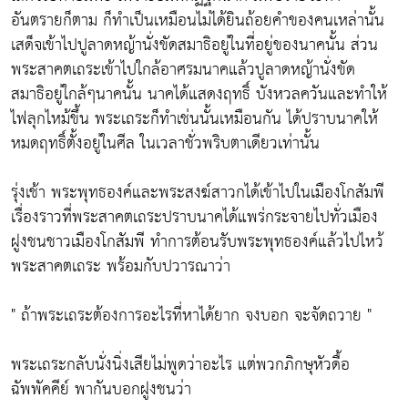
อันตรายก็ตาม ก็ทำเป็นเหมือนไม่ได้ยินถ้อยคำของคนเหล่านั้น
เสด็จเข้าไปปูลาดหญ้านั่งขัดสมาธิอยู่ในที่อยู่ของนาคนั้น ส่วน
พระสาคตเถระเข้าไปใกล้อาศรมนาคแล้วปูลาดหญ้านั่งขัด
สมาธิอยู่ใกล้ๆนาคนั้น นาคได้แสดงฤทธิ์ บังหวลควันและทำให้
ไฟลุกไหม้ขึ้น พระเถระก็ทำเช่นนั้นเหมือนกัน ได้ปราบนาคให้
หมดฤทธิ์ตั้งอยู่ในศีล ในเวลาชั่วพริบตาเดียวเท่านั้น
รุ่งเช้า พระพุทธองค์และพระสงฆ์สาวกได้เข้าไปในเมืองโกสัมพี
เรื่องราวที่พระสาคตเถระปราบนาคได้แพร่กระจายไปทั่วเมือง
ฝูงชนชาวเมืองโกสัมพี ทำการต้อนรับพระพุทธองค์แล้วไปไหว้
พระสาคตเถระ พร้อมกับปวารณาว่า
" ถ้าพระเถระต้องการอะไรที่หาได้ยาก จงบอก จะจัดถวาย "
พระเถระกลับนั่งนิ่งเสียไม่พูดว่าอะไร แต่พวกภิกษุหัวดื้อ
ฉัพพัคคีย์ พากันบอกฝูงชนว่า