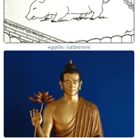
หมูมุณิกะ (มุณิกชาดก)