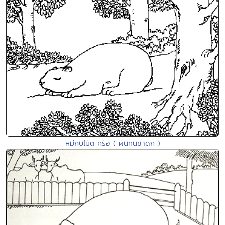
หมีกับไม้ตะคร้อ ( ผันทนชาดก )