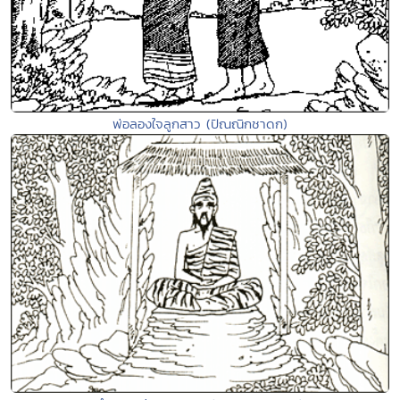
พ่อลองใจลูกสาว (ปัณณิกชาดก)