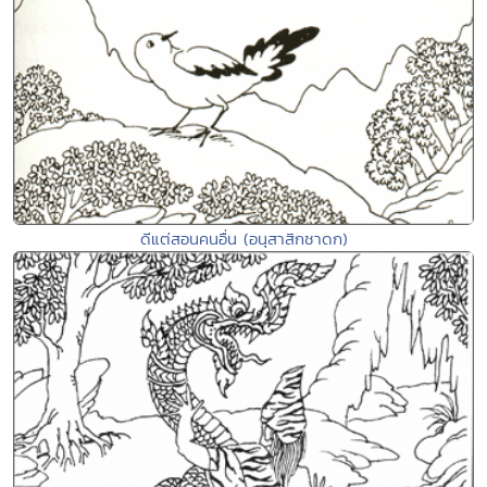
ดีแต่สอนคนอื่น (อนุสาสิกชาดก)