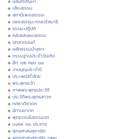
มิลินทปัญหา
เสียงธรรม
สถานีเพลงธรรมะ
เพลงธรรมะ/ดนตรีสมาธิ
ธรรมะปฏิบัติ
คลังแสงแห่งธรรม
บทสวดมนต์
หลักธรรมนำสุขฯ
กรรมฐานประจำวันเกิด
ฮีต ๑๒ คอง ๑๔
งานบุญประจำปี
ประเพณีทั่วไทย
พระพุทธเจ้า
ภาพพระพุทธประวัติ
ประวัติพระพุทธสาวก
ทศชาติชาดก
นิทานชาดก
พุทธวจนในธรรมบท
มงคล ๓๘ ประการ
พุทธศาสนสุภาษิต
พุทธศาสนสุภาษิต ๖๒๑