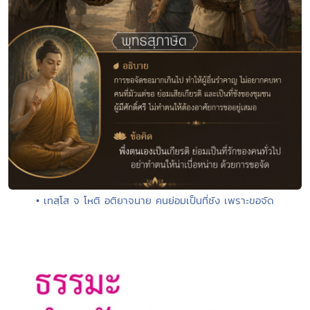
• เทสฺโส จ โหติ อติยาจนาย คนย่อมเป็นที่ชัง เพราะขอจัด