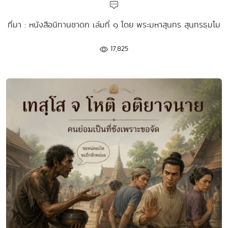
ที่มา : หนังสือนิทานชาดก เล่มที่ ๑ โดย พระมหาสุนทร สุนฺทรธฺมโม
17,825