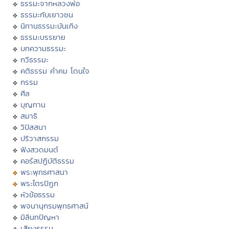
ธรรมะจากหลวงพ่อ
ธรรมะกับเยาวชน
นิทานธรรมะบันเทิง
ธรรมะบรรยาย
บทความธรรมะ
กวีธรรมะ
คติธรรม คำคม โดนใจ
กรรม
ศีล
บุญทาน
สมาธิ
วิปัสสนา
ปริวาสกรรม
ฟังสวดมนต์
คอร์สปฏิบัติธรรม
พระพุทธศาสนา
พระไตรปิฏก
หัวข้อธรรม
พจนานุกรมพุทธศาสน์
มิลินทปัญหา
เสียงธรรม