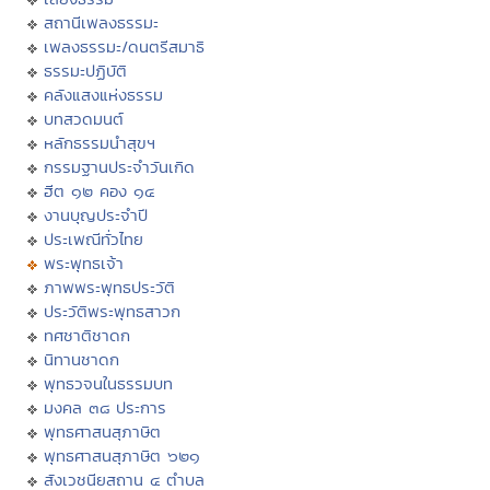
สถานีเพลงธรรมะ
เพลงธรรมะ/ดนตรีสมาธิ
ธรรมะปฏิบัติ
คลังแสงแห่งธรรม
บทสวดมนต์
หลักธรรมนำสุขฯ
กรรมฐานประจำวันเกิด
ฮีต ๑๒ คอง ๑๔
งานบุญประจำปี
ประเพณีทั่วไทย
พระพุทธเจ้า
ภาพพระพุทธประวัติ
ประวัติพระพุทธสาวก
ทศชาติชาดก
นิทานชาดก
พุทธวจนในธรรมบท
มงคล ๓๘ ประการ
พุทธศาสนสุภาษิต
พุทธศาสนสุภาษิต ๖๒๑
สังเวชนียสถาน ๔ ตำบล