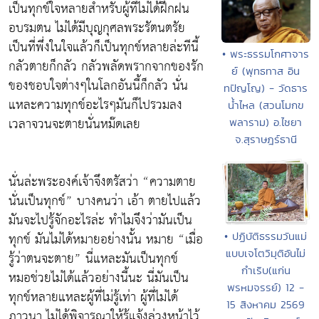
เป็นทุกข์ใจหลายสำหรับผู้ที่ไม่ได้ฝึกฝน
อบรมตน ไม่ได้มีบุญกุศลพระรัตนตรัย
เป็นที่พึ่งในใจแล้วก็เป็นทุกข์หลายล่ะทีนี้
• พระธรรมโกศาจาร
กลัวตายก็กลัว กลัวพลัดพรากจากของรัก
ย์ (พุทธทาส อิน
ของชอบใจต่างๆในโลกอันนี้ก็กลัว นั่น
ทปัญโญ) - วัดธาร
แหละความทุกข์อะไรๆมันก็ไปรวมลง
น้ำไหล (สวนโมกข
เวลาจวนจะตายนั่นหม๊ดเลย
พลาราม) อ.ไชยา
จ.สุราษฎร์ธานี
นั่นล่ะพระองค์เจ้าจึงตรัสว่า “ความตาย
นั่นเป็นทุกข์” บางคนว่า เอ้า ตายไปแล้ว
มันจะไปรู้จักอะไรล่ะ ทำไมจึงว่ามันเป็น
ทุกข์ มันไม่ได้หมายอย่างนั้น หมาย “เมื่อ
• ปฏิบัติธรรมวันแม่
แบบเจโตวิมุติอันไม่
รู้ว่าตนจะตาย” นี่แหละมันเป็นทุกข์
กำเริบ(แก่น
หมอช่วยไม่ได้แล้วอย่างนี้นะ นี่มันเป็น
พรหมจรรย์) 12 -
ทุกข์หลายแหละผู้ที่ไม่รู้เท่า ผู้ที่ไม่ได้
15 สิงหาคม 2569
ภาวนา ไม่ได้พิจารณาให้รู้แจ้งล่วงหน้าไว้