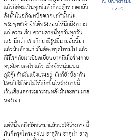
ณ ปัณฑิตารมย์
แล้วก็ย่อมเป็นทุกข์แล้วก็สะดุ้งหวาดกลัว
สระบุรี
ดังนั้นในอภิณหปัจจเวกขณ์*นั้นน่ะ
พระพุทธเจ้าจึงได้ทรงสอนให้นึกถึงความ
แก่ ความเจ็บ ความตายนี่ทุกวันทุกวัน
เลย นึกว่า เราเกิดมามีรูปมีนามอันนี้มา
แล้วมันต้องแก่ มันต้องทรุดโทรมไป แล้ว
ก็มีโรคภัยมาเบียดเบียนบาดนิเมื่อร่างกาย
ทรุดโทรมลงไปแล้ว เมื่อยังหนุ่มแน่น
ภูมิคุ้มกันมันแข็งแรงอยู่ มันก็ยังป้องกัน
โรคภัยไข้เจ็บไม่ให้เกิดขึ้นในร่างกายนี้
เว้นเสียแต่กรรมเวรหนหลังมันจะตามมาส
นองเอา
แต่ทีนี้พอถึงวัยชรามาแล้วน่ะไอ้ร่างกายนี้
มันก็ทรุดโทรมลงไป ธาตุดิน ธาตุน้ำ ธาตุ