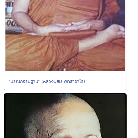
"มรณกรรมฐาน" (หลวงปู่สิม พุทธาจาโร)