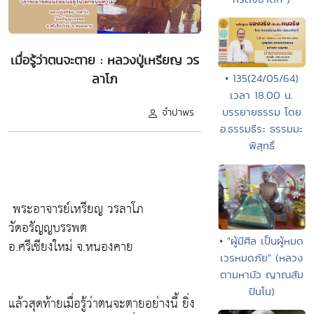
เมื่อรู้ว่าตนจะตาย : หลวงปู่เหรียญ วร
ลาโภ
• 135(24/05/64)
เวลา 18.00 น.
บรรยายธรรม โดย
จำปาพร
อ.ธรรมธีระ ธรรมมะ
พิสุทธิ์
พระอาจารย์เหรียญ วรลาโภ
วัดอรัญญบรรพต
• "ผู้มีศีล เป็นผู้หมด
อ.ศรีเชียงใหม่ จ.หนองคาย
เวรหมดภัย" (หลวง
ตามหาบัว ญาณสัม
ปันโน)
แล้วสุดท้ายเมื่อรู้ว่าตนจะตายอย่างนี้ ยิ่ง