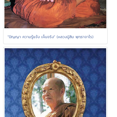
"ปัญญา ความรู้แจ้ง เห็นจริง" (หลวงปู่สิม พุทฺธาจาโร)