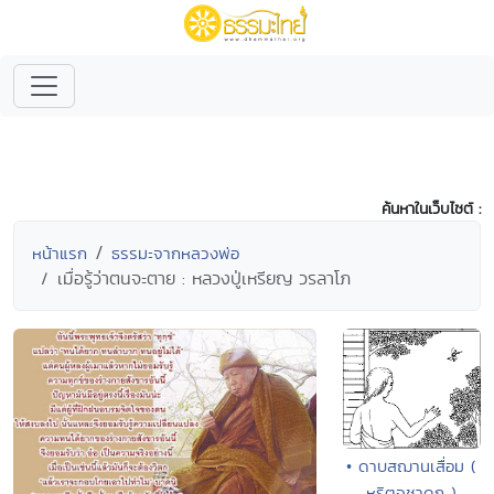
ค้นหาในเว็บไซต์ :
หน้าแรก
ธรรมะจากหลวงพ่อ
เมื่อรู้ว่าตนจะตาย : หลวงปู่เหรียญ วรลาโภ
• ดาบสฌานเสื่อม (
หริตจชาดก )