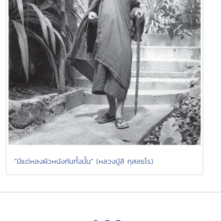
"มีแต่หลงผิวหนังกันทั้งนั้น" (หลวงปู่ลี กุสลธโร)