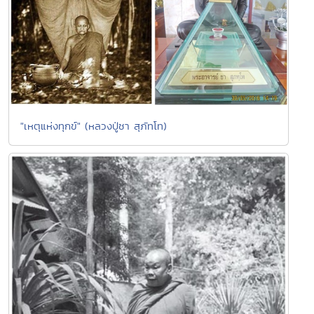
"เหตุแห่งทุกข์" (หลวงปู่ชา สุภัทโท)