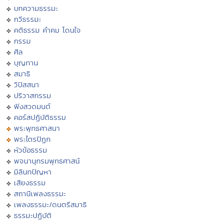
บทความธรรมะ
กวีธรรมะ
คติธรรม คำคม โดนใจ
กรรม
ศีล
บุญทาน
สมาธิ
วิปัสสนา
ปริวาสกรรม
ฟังสวดมนต์
คอร์สปฏิบัติธรรม
พระพุทธศาสนา
พระไตรปิฏก
หัวข้อธรรม
พจนานุกรมพุทธศาสน์
มิลินทปัญหา
เสียงธรรม
สถานีเพลงธรรมะ
เพลงธรรมะ/ดนตรีสมาธิ
ธรรมะปฏิบัติ