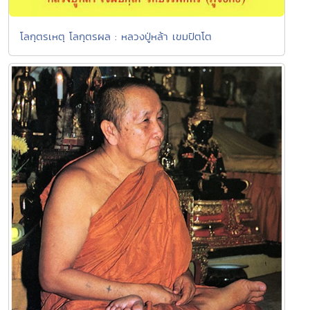
โลกุตรเหตุ โลกุตรผล : หลวงปู่หล้า เขมปัตโต