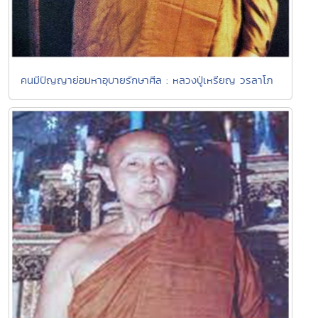
คนมีปัญญาย่อมหาอุบายรักษาศีล : หลวงปู่เหรียญ วรลาโภ