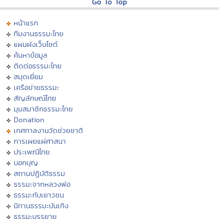
Go To Top
หน้าแรก
ทีมงานธรรมะไทย
แผนผังเว็บไซต์
ค้นหาข้อมูล
ติดต่อธรรมะไทย
สมุดเยี่ยม
เครือข่ายธรรมะ
สัญลักษณ์ไทย
มุมสมาชิกธรรมะไทย
Donation
เทศกาลงานวัดช่วยชาติ
การเผยแผ่ศาสนา
ประเพณีไทย
บอกบุญ
สถานปฏิบัติธรรม
ธรรมะจากหลวงพ่อ
ธรรมะกับเยาวชน
นิทานธรรมะบันเทิง
ธรรมะบรรยาย