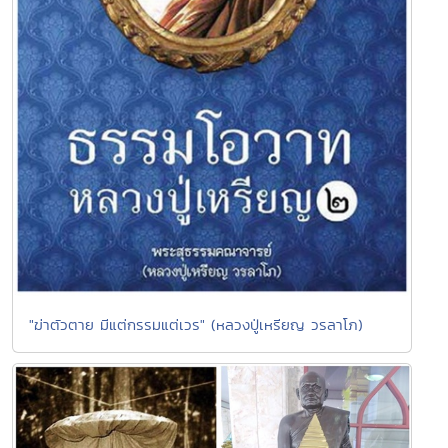
"ฆ่าตัวตาย มีแต่กรรมแต่เวร" (หลวงปู่เหรียญ วรลาโภ)