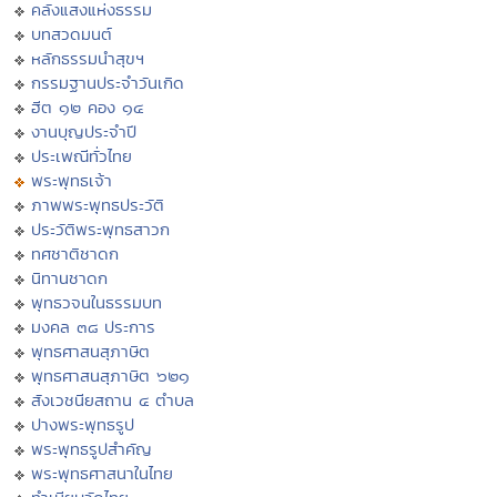
คลังแสงแห่งธรรม
บทสวดมนต์
หลักธรรมนำสุขฯ
กรรมฐานประจำวันเกิด
ฮีต ๑๒ คอง ๑๔
งานบุญประจำปี
ประเพณีทั่วไทย
พระพุทธเจ้า
ภาพพระพุทธประวัติ
ประวัติพระพุทธสาวก
ทศชาติชาดก
นิทานชาดก
พุทธวจนในธรรมบท
มงคล ๓๘ ประการ
พุทธศาสนสุภาษิต
พุทธศาสนสุภาษิต ๖๒๑
สังเวชนียสถาน ๔ ตำบล
ปางพระพุทธรูป
พระพุทธรูปสำคัญ
พระพุทธศาสนาในไทย