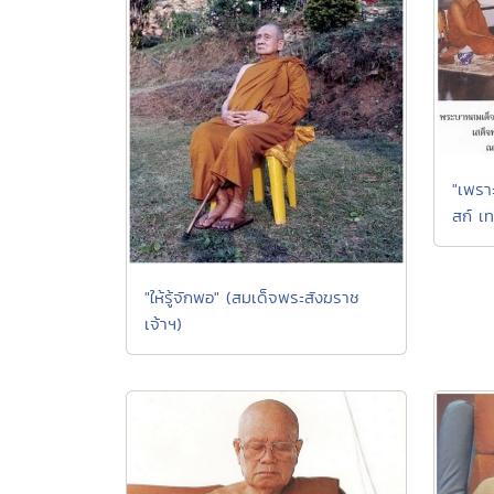
"เพรา
สก์ เท
"ให้รู้จักพอ" (สมเด็จพระสังฆราช
เจ้าฯ)