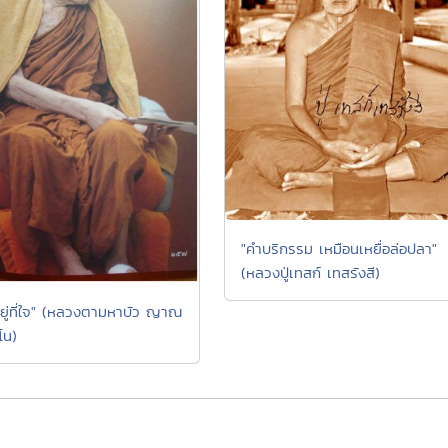
"คำบริกรรม เหมือนเหยื่อล่อปลา"
(หลวงปู่เทสก์ เทสรังสี)
ยู่ที่ใจ" (หลวงตามหาบัว ญาณ
โน)