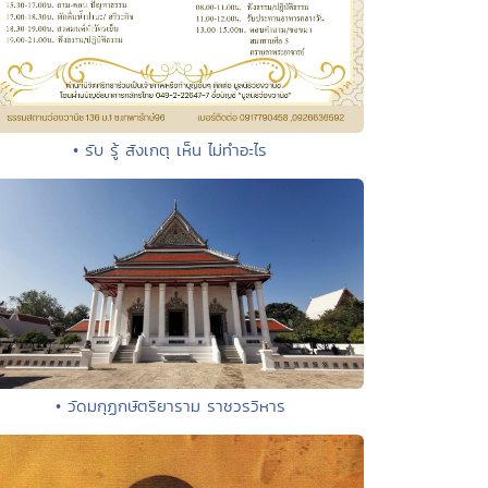
• รับ รู้ สังเกตุ เห็น ไม่ทำอะไร
• วัดมกุฏกษัตริยาราม ราชวรวิหาร