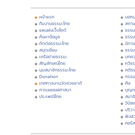
หน้าแรก
บอก
ทีมงานธรรมะไทย
สถาน
แผนผังเว็บไซต์
ธรรม
ค้นหาข้อมูล
ธรรม
ติดต่อธรรมะไทย
นิทาน
สมุดเยี่ยม
ธรรม
เครือข่ายธรรมะ
บทคว
สัญลักษณ์ไทย
กวีธ
มุมสมาชิกธรรมะไทย
คติธ
Donation
กรร
เทศกาลงานวัดช่วยชาติ
ศีล
การเผยแผ่ศาสนา
บุญท
ประเพณีไทย
สมาธิ
วิปัส
ปริว
ฟังส
คอร์ส