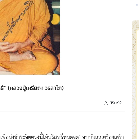
•
ุทธิ์" (หลวงปู่เหรียญ วรลาโภ)
วิริยะ12
ื่อมุ่งชำระจิตดวงนี้ให้บริสุทธิ์หมดจด"
จากกิเลสเครื่องเศร้า