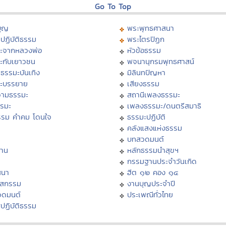
Go To Top
บุญ
พระพุทธศาสนา
ปฏิบัติธรรม
พระไตรปิฏก
ะจากหลวงพ่อ
หัวข้อธรรม
ะกับเยาวชน
พจนานุกรมพุทธศาสน์
ธรรมะบันเทิง
มิลินทปัญหา
ะบรรยาย
เสียงธรรม
ามธรรมะ
สถานีเพลงธรรมะ
รรมะ
เพลงธรรมะ/ดนตรีสมาธิ
รรม คำคม โดนใจ
ธรรมะปฏิบัติ
ม
คลังแสงแห่งธรรม
บทสวดมนต์
าน
หลักธรรมนำสุขฯ
กรรมฐานประจำวันเกิด
สนา
ฮีต ๑๒ คอง ๑๔
าสกรรม
งานบุญประจำปี
วดมนต์
ประเพณีทั่วไทย
ปฏิบัติธรรม