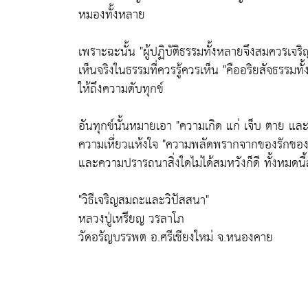
หมองทั้งหลาย
เพราะฉะนั้น
"ผู้ปฏิบัติธรรมทั้งหลายจึงสมควรเจริ
เห็นจริงในธรรมที่ควรรู้ควรเห็น
"คืออริยสัจธรรมทั้งส
ให้ถึงความดับทุกข์
อันทุกข์นั้นหมายเอา
"ความเกิด แก่ เจ็บ ตาย และ
ความเหี่ยวแห้งใจ
"ความพลัดพรากจากของรักของช
และความปรารถนาสิ่งใดไม่ได้สมหวังก็ดี ทั้งหมดนี้ล้ว
"วิธีเจริญสมถะและวิปัสสนา"
หลวงปู่เหรียญ วรลาโภ
วัดอรัญบรรพต อ.ศรีเชียงใหม่ จ.หนองคาย