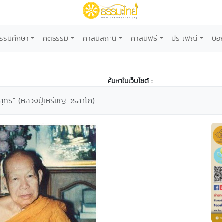
รรมศึกษา
คติธรรม
ศาสนสถาน
ศาสนพิธี
ประเพณี
บอ
ค้นหาในเว็บไซต์ :
ิสุทธิ์" (หลวงปู่เหรียญ วรลาโภ)