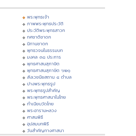
พระพุทธเจ้า
ภาพพระพุทธประวัติ
ประวัติพระพุทธสาวก
ทศชาติชาดก
นิทานชาดก
พุทธวจนในธรรมบท
มงคล ๓๘ ประการ
พุทธศาสนสุภาษิต
พุทธศาสนสุภาษิต ๖๒๑
สังเวชนียสถาน ๔ ตำบล
ปางพระพุทธรูป
พระพุทธรูปสำคัญ
พระพุทธศาสนาในไทย
ทำเนียบวัดไทย
พระอารามหลวง
ศาสนพิธี
อุปสมบทพิธี
วันสำคัญทางศาสนา