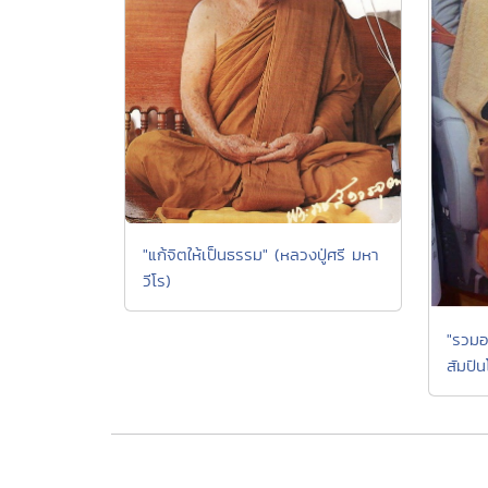
"แก้จิตให้เป็นธรรม" (หลวงปู่ศรี มหา
วีโร)
"รวมอ
สัมปัน