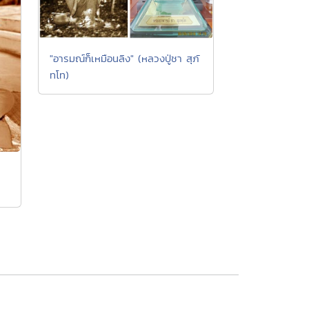
"อารมณ์ก็เหมือนลิง" (หลวงปู่ชา สุภั
ทโท)