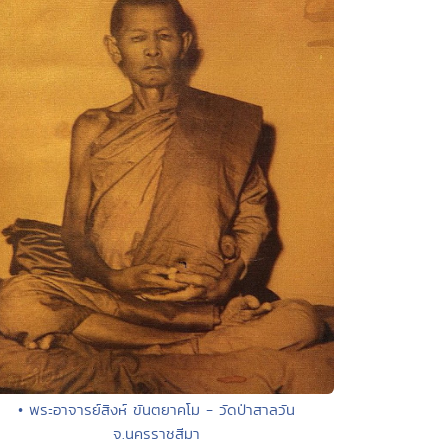
• พระอาจารย์สิงห์ ขันตยาคโม - วัดป่าสาลวัน
จ.นครราชสีมา