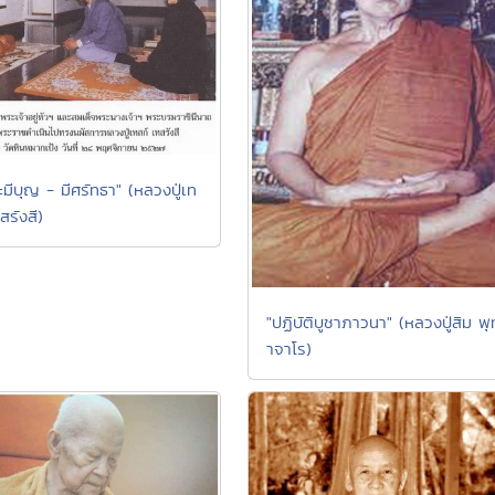
ะมีบุญ - มีศรัทธา" (หลวงปู่เท
สรังสี)
"ปฏิบัติบูชาภาวนา" (หลวงปู่สิม พ
าจาโร)