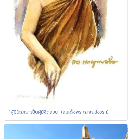
"ผู้มีปัญญาเป็นผู้มีจิตสงบ" (สมเด็จพระญาณสังวรฯ)