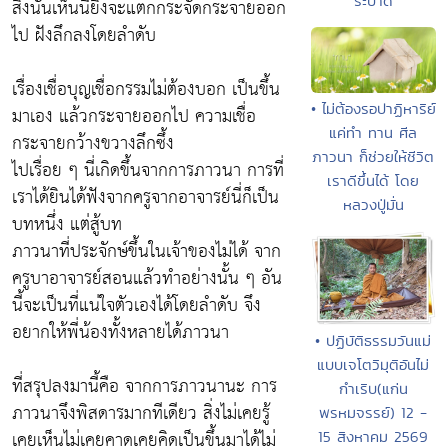
ระบาด
สิ่งนั้นเห็นนี้ยิ่งจะแตกกระจัดกระจายออก
ไป ฝังลึกลงโดยลำดับ
เรื่องเชื่อบุญเชื่อกรรมไม่ต้องบอก เป็นขึ้น
• ไม่ต้องรอปาฏิหาริย์
มาเอง แล้วกระจายออกไป ความเชื่อ
แค่ทำ ทาน ศีล
กระจายกว้างขวางลึกซึ้ง
ภาวนา ก็ช่วยให้ชีวิต
ไปเรื่อย ๆ นี่เกิดขึ้นจากการภาวนา การที่
เราดีขึ้นได้ โดย
เราได้ยินได้ฟังจากครูจากอาจารย์นี่ก็เป็น
หลวงปู่มั่น
บทหนึ่ง แต่สู้บท
ภาวนาที่ประจักษ์ขึ้นในเจ้าของไม่ได้ จาก
ครูบาอาจารย์สอนแล้วทำอย่างนั้น ๆ อัน
นี้จะเป็นที่แน่ใจตัวเองได้โดยลำดับ จึง
อยากให้พี่น้องทั้งหลายได้ภาวนา
• ปฏิบัติธรรมวันแม่
แบบเจโตวิมุติอันไม่
ที่สรุปลงมานี้คือ จากการภาวนานะ การ
กำเริบ(แก่น
ภาวนาจึงพิสดารมากทีเดียว สิ่งไม่เคยรู้
พรหมจรรย์) 12 -
เคยเห็นไม่เคยคาดเคยคิดเป็นขึ้นมาได้ไม่
15 สิงหาคม 2569