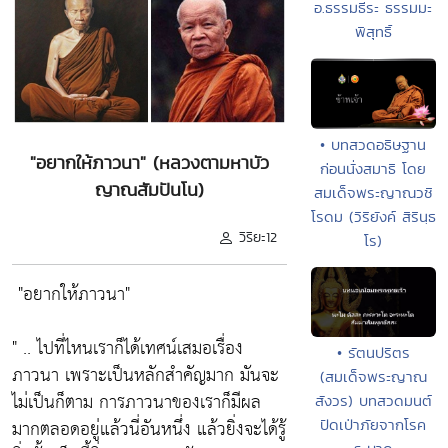
อ.ธรรมธีระ ธรรมมะ
พิสุทธิ์
• บทสวดอธิษฐาน
"อยากให้ภาวนา" (หลวงตามหาบัว
ก่อนนั่งสมาธิ โดย
ญาณสัมปันโน)
สมเด็จพระญาณวชิ
โรดม (วิริยังค์ สิรินฺธ
วิริยะ12
โร)
"อยากให้ภาวนา"
" .. ไปที่ไหนเราก็ได้เทศน์เสมอเรื่อง
• รัตนปริตร
ภาวนา เพราะเป็นหลักสำคัญมาก มันจะ
(สมเด็จพระญาณ
ไม่เป็นก็ตาม การภาวนาของเราก็มีผล
สังวร) บทสวดมนต์
มากตลอดอยู่แล้วนี่อันหนึ่ง แล้วยิ่งจะได้รู้
ปัดเป่าภัยจากโรค