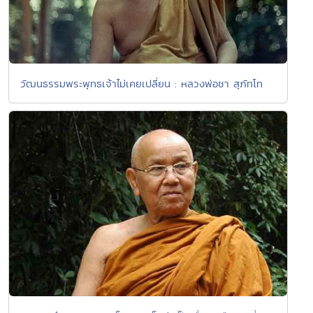
วัฒนธรรมพระพุทธเจ้าไม่เคยเปลี่ยน : หลวงพ่อชา สุภัทโท