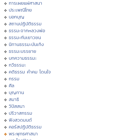
การเผยแผ่ศาสนา
ประเพณีไทย
บอกบุญ
สถานปฏิบัติธรรม
ธรรมะจากหลวงพ่อ
ธรรมะกับเยาวชน
นิทานธรรมะบันเทิง
ธรรมะบรรยาย
บทความธรรมะ
กวีธรรมะ
คติธรรม คำคม โดนใจ
กรรม
ศีล
บุญทาน
สมาธิ
วิปัสสนา
ปริวาสกรรม
ฟังสวดมนต์
คอร์สปฏิบัติธรรม
พระพุทธศาสนา