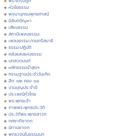
พระไตรปิฏก
หัวข้อธรรม
พจนานุกรมพุทธศาสน์
มิลินทปัญหา
เสียงธรรม
สถานีเพลงธรรมะ
เพลงธรรมะ/ดนตรีสมาธิ
ธรรมะปฏิบัติ
คลังแสงแห่งธรรม
บทสวดมนต์
หลักธรรมนำสุขฯ
กรรมฐานประจำวันเกิด
ฮีต ๑๒ คอง ๑๔
งานบุญประจำปี
ประเพณีทั่วไทย
พระพุทธเจ้า
ภาพพระพุทธประวัติ
ประวัติพระพุทธสาวก
ทศชาติชาดก
นิทานชาดก
พุทธวจนในธรรมบท