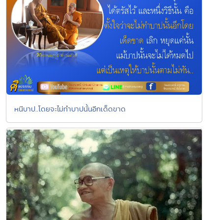
หนีบาป..โดยจะไม่ทำบาปนั้นอีกเด็ดขาด