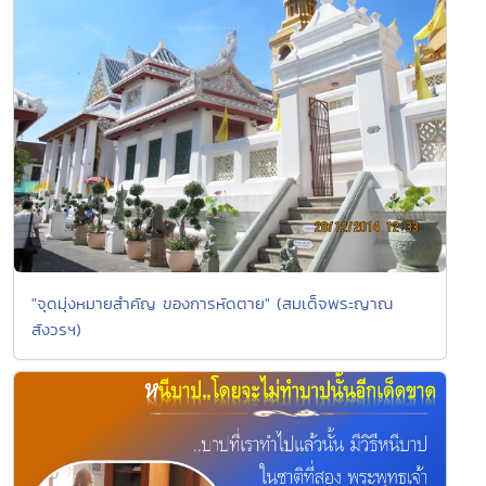
"จุดมุ่งหมายสำคัญ ของการหัดตาย" (สมเด็จพระญาณ
สังวรฯ)