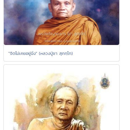
"จิตไม่เคยอยู่นิ่ง" (หลวงปู่ชา สุภทฺโท)