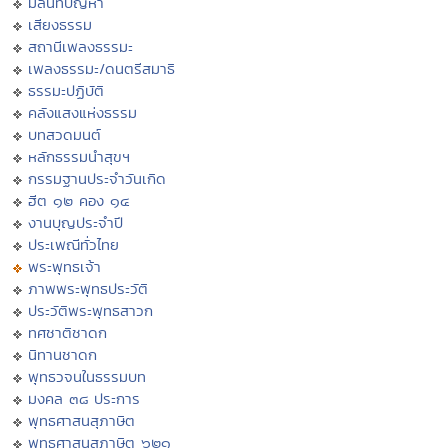
มิลินทปัญหา
เสียงธรรม
สถานีเพลงธรรมะ
เพลงธรรมะ/ดนตรีสมาธิ
ธรรมะปฏิบัติ
คลังแสงแห่งธรรม
บทสวดมนต์
หลักธรรมนำสุขฯ
กรรมฐานประจำวันเกิด
ฮีต ๑๒ คอง ๑๔
งานบุญประจำปี
ประเพณีทั่วไทย
พระพุทธเจ้า
ภาพพระพุทธประวัติ
ประวัติพระพุทธสาวก
ทศชาติชาดก
นิทานชาดก
พุทธวจนในธรรมบท
มงคล ๓๘ ประการ
พุทธศาสนสุภาษิต
พุทธศาสนสุภาษิต ๖๒๑