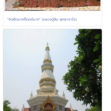
"จิตยึดมากก็ทุกข์มาก" (หลวงปู่สิม พุทฺธาจาโร)