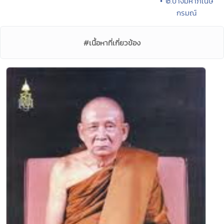
• ๒.ปางมหาภิเนษ
กรมณ์
#เนื้อหาที่เกี่ยวข้อง