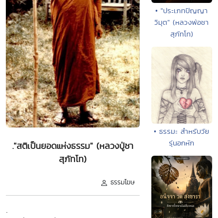
• "ประเภทปัญญา
วิมุต" (หลวงพ่อชา
สุภัทโท)
• ธรรมะ สำหรับวัย
รุ่นอกหัก
."สติเป็นยอดแห่งธรรม" (หลวงปู่ชา
สุภัทโท)
ธรรมโฆษ
.