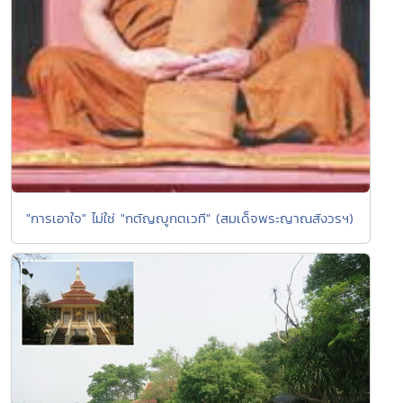
"การเอาใจ" ไม่ใช่ "กตัญญูกตเวที" (สมเด็จพระญาณสังวรฯ)