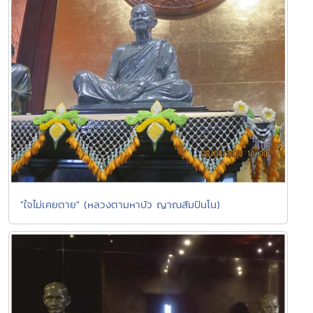
"ใจไม่เคยตาย" (หลวงตามหาบัว ญาณสัมปันโน)