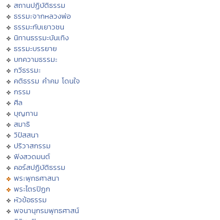
สถานปฏิบัติธรรม
ธรรมะจากหลวงพ่อ
ธรรมะกับเยาวชน
นิทานธรรมะบันเทิง
ธรรมะบรรยาย
บทความธรรมะ
กวีธรรมะ
คติธรรม คำคม โดนใจ
กรรม
ศีล
บุญทาน
สมาธิ
วิปัสสนา
ปริวาสกรรม
ฟังสวดมนต์
คอร์สปฏิบัติธรรม
พระพุทธศาสนา
พระไตรปิฏก
หัวข้อธรรม
พจนานุกรมพุทธศาสน์