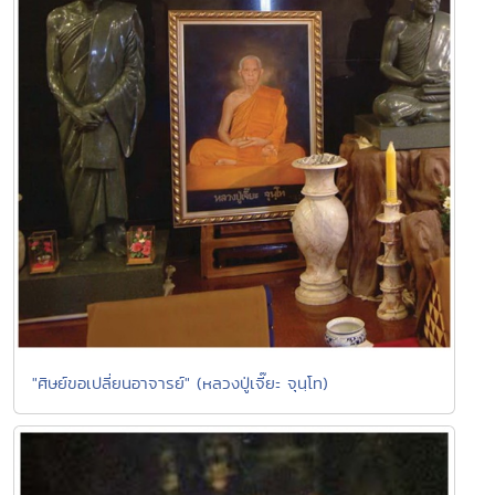
"ศิษย์ขอเปลี่ยนอาจารย์" (หลวงปู่เจี๊ยะ จุนฺโท)