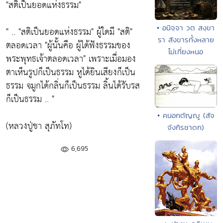
"สติเป็นยอดแห่งธรรม"
• อนิจฺจา วต สงฺขา
" .. "สติเป็นยอดแห่งธรรม" ผู้ใดมี "สติ"
รา สังขารทั้งหลาย
ตลอดเวลา "ผู้นั้นคือ ผู้ได้ฟังธรรมของ
ไม่เที่ยงหนอ
พระพุทธเจ้าตลอดเวลา" เพราะเมื่อมอง
ตาเห็นรูปก็เป็นธรรม หูได้ยินเสียงก็เป็น
ธรรม จมูกได้กลิ่นก็เป็นธรรม ลิ้นได้รับรส
ก็เป็นธรรม .. "
• คนอกตัญญู (สัจ
(หลวงปู่ชา สุภัทโท)
จังกิรชาดก)
6,695