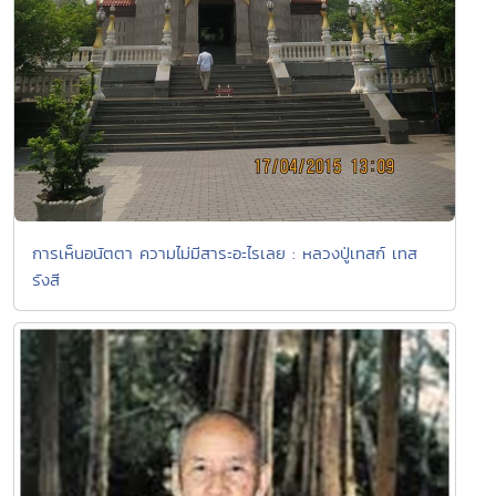
การเห็นอนัตตา ความไม่มีสาระอะไรเลย : หลวงปู่เทสก์ เทส
รังสี