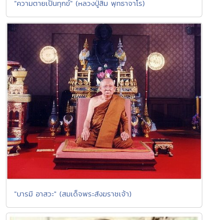
"ความตายเป็นทุกข์" (หลวงปู่สิม พุทธาจาโร)
"บารมี อาสวะ" (สมเด็จพระสังฆราชเจ้า)