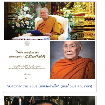
"เปล่งวาจางาม ยังประโยชน์ให้สำเร็จ" (สมเด็จพระสังฆราชฯ)