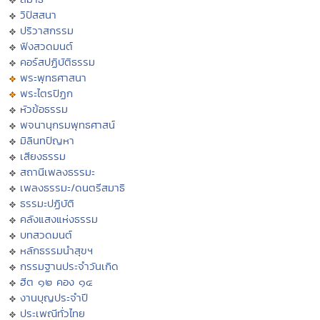
วิปัสสนา
ปริวาสกรรม
ฟังสวดมนต์
คอร์สปฏิบัติธรรม
พระพุทธศาสนา
พระไตรปิฏก
หัวข้อธรรม
พจนานุกรมพุทธศาสน์
มิลินทปัญหา
เสียงธรรม
สถานีเพลงธรรมะ
เพลงธรรมะ/ดนตรีสมาธิ
ธรรมะปฏิบัติ
คลังแสงแห่งธรรม
บทสวดมนต์
หลักธรรมนำสุขฯ
กรรมฐานประจำวันเกิด
ฮีต ๑๒ คอง ๑๔
งานบุญประจำปี
ประเพณีทั่วไทย