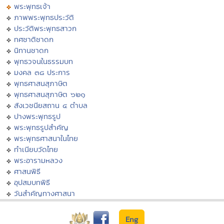
พระพุทธเจ้า
ภาพพระพุทธประวัติ
ประวัติพระพุทธสาวก
ทศชาติชาดก
นิทานชาดก
พุทธวจนในธรรมบท
มงคล ๓๘ ประการ
พุทธศาสนสุภาษิต
พุทธศาสนสุภาษิต ๖๒๑
สังเวชนียสถาน ๔ ตำบล
ปางพระพุทธรูป
พระพุทธรูปสำคัญ
พระพุทธศาสนาในไทย
ทำเนียบวัดไทย
พระอารามหลวง
ศาสนพิธี
อุปสมบทพิธี
วันสำคัญทางศาสนา
Eng