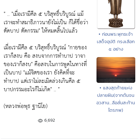
" .. "เมื่อเรามีศีล ๕ บริสุทธิ์บริบูรณ์ แม้
เราจะทำสมาธิภาวนายังไม่เป็น ก็ได้ชื่อว่า
ตัดบาป ตัดกรรม" ให้หมดสิ้นไปแล้ว
• ก่อนพระพุทธเจ้า
เสด็จอุบัติ ทรงเลือก
เมื่อเรามีศีล ๕ บริสุทธิ์บริบูรณ์ "กายของ
๕ อย่าง
เราก็สงบ คือ สงบจากการทำบาป วาจา
ของเราก็สงบ" คือสงบในการพูดในทางที่
เป็นบาป "แม้จิตของเรา ยังคิดที่จะ
ทำบาป แต่เราไม่ละเมิดล่วงเกินศีล ๕
• แสงสุดท้ายแห่ง
บาปกรรมอะไรก็ไม่เกิด" .. "
ปลายฝัน(จากต้นจน
อวสาน...ลือลั่นสะท้าน
(หลวงพ่อพุธ ฐานิโย)
ไตรภพ)
6,692