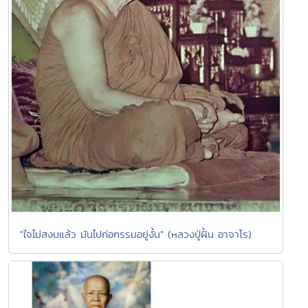
"ใจไม่สงบแล้ว มันไปก่อกรรมอยู่งั้น" (หลวงปู่ฝั้น อาจาโร)