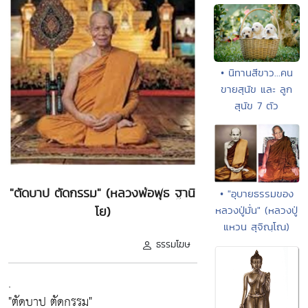
• นิทานสีขาว...คน
ขายสุนัข และ ลูก
สุนัข 7 ตัว
"ตัดบาป ตัดกรรม" (หลวงพ่อพุธ ฐานิ
• "อุบายธรรมของ
หลวงปู่มั่น" (หลวงปู่
โย)
แหวน สุจิณฺโณ)
ธรรมโฆษ
.
"ตัดบาป ตัดกรรม"