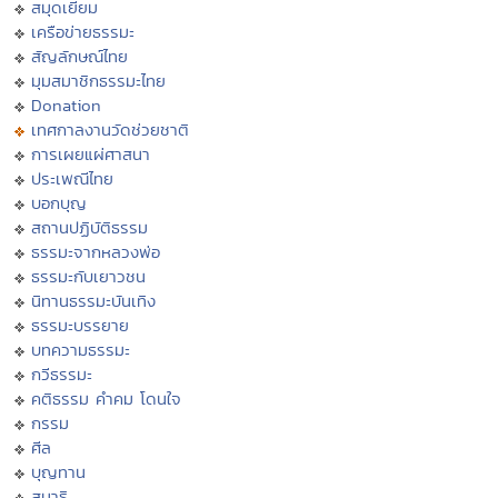
สมุดเยี่ยม
เครือข่ายธรรมะ
สัญลักษณ์ไทย
มุมสมาชิกธรรมะไทย
Donation
เทศกาลงานวัดช่วยชาติ
การเผยแผ่ศาสนา
ประเพณีไทย
บอกบุญ
สถานปฏิบัติธรรม
ธรรมะจากหลวงพ่อ
ธรรมะกับเยาวชน
นิทานธรรมะบันเทิง
ธรรมะบรรยาย
บทความธรรมะ
กวีธรรมะ
คติธรรม คำคม โดนใจ
กรรม
ศีล
บุญทาน
สมาธิ