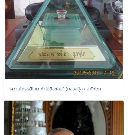
"ความโกรธดีไหม ทำไมถึงชอบ" (หลวงปู่ชา สุภัทโท)