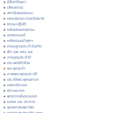
มิลินทปัญหา
เสียงธรรม
สถานีเพลงธรรมะ
เพลงธรรมะ/ดนตรีสมาธิ
ธรรมะปฏิบัติ
คลังแสงแห่งธรรม
บทสวดมนต์
หลักธรรมนำสุขฯ
กรรมฐานประจำวันเกิด
ฮีต ๑๒ คอง ๑๔
งานบุญประจำปี
ประเพณีทั่วไทย
พระพุทธเจ้า
ภาพพระพุทธประวัติ
ประวัติพระพุทธสาวก
ทศชาติชาดก
นิทานชาดก
พุทธวจนในธรรมบท
มงคล ๓๘ ประการ
พุทธศาสนสุภาษิต
พุทธศาสนสุภาษิต ๖๒๑