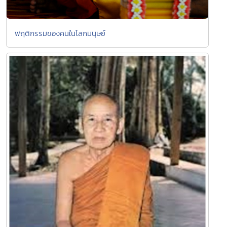
พฤติกรรมของคนในโลกมนุษย์