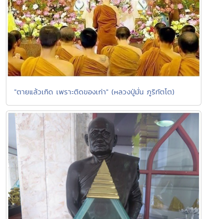
"ตายแล้วเกิด เพราะติดของเก่า" (หลวงปู่มั่น ภูริทัตโต)