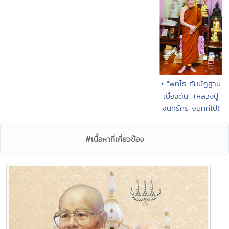
• "พุทโธ กัมมัฏฐาน
เบื้องต้น" (หลวงปู่
จันทร์ศรี จนฺททีโป)
#เนื้อหาที่เกี่ยวข้อง