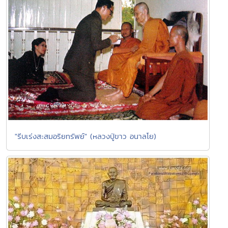
"รีบเร่งสะสมอริยทรัพย์" (หลวงปู่ขาว อนาลโย)