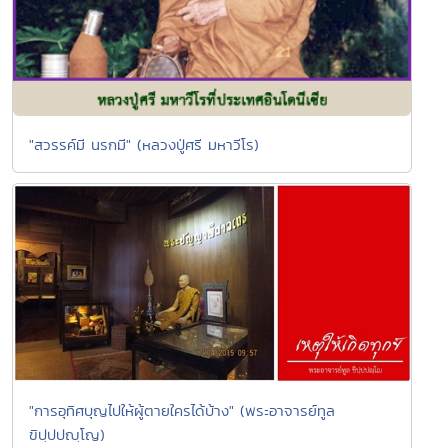
"สวรรค์มี นรกมี" (หลวงปู่ศรี มหาวีโร)
"การอุทิศบุญไปให้ผู้ตายใครได้บ้าง" (พระอาจารย์ทูล
ขิปฺปปญฺโญ)