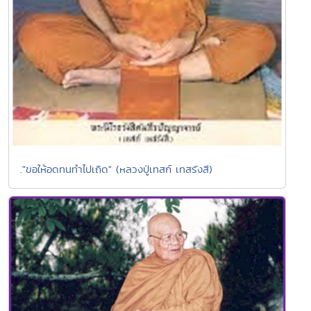
."ขอให้อดทนทำไปเถิด" (หลวงปู่เทสก์ เทสรังสี)