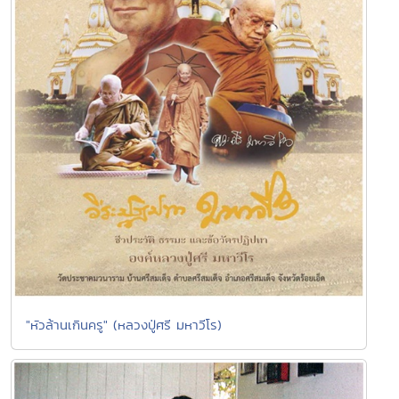
"หัวล้านเกินครู" (หลวงปู่ศรี มหาวีโร)