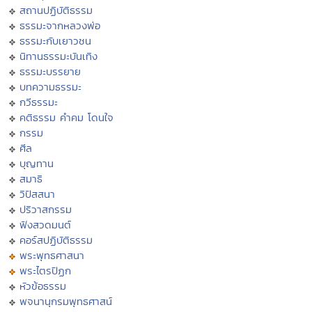
สถานปฏิบัติธรรม
ธรรมะจากหลวงพ่อ
ธรรมะกับเยาวชน
นิทานธรรมะบันเทิง
ธรรมะบรรยาย
บทความธรรมะ
กวีธรรมะ
คติธรรม คำคม โดนใจ
กรรม
ศีล
บุญทาน
สมาธิ
วิปัสสนา
ปริวาสกรรม
ฟังสวดมนต์
คอร์สปฏิบัติธรรม
พระพุทธศาสนา
พระไตรปิฏก
หัวข้อธรรม
พจนานุกรมพุทธศาสน์