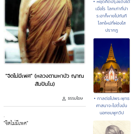
• หยุดคิดปรุงแต่งได้
เมื่อไร โลกเก่าที่น่า
ระอาก็หายไปทันที
โลกใหม่ที่ผ่องใส
ปรากฏ
"จิตไม่มีเพศ" (หลวงตามหาบัว ญาณ
สัมปันโน)
• กาลต่อไปพระพุทธ
ธรรมโฆษ
ศาสนาจะไปตั้งมั่น
นอกชมพูทวีป
.
"จิตไม่มีเพศ"