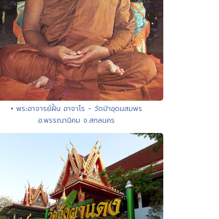
• พระอาจารย์ฝั้น อาจาโร - วัดป่าอุดมสมพร
อ.พรรณานิคม จ.สกลนคร