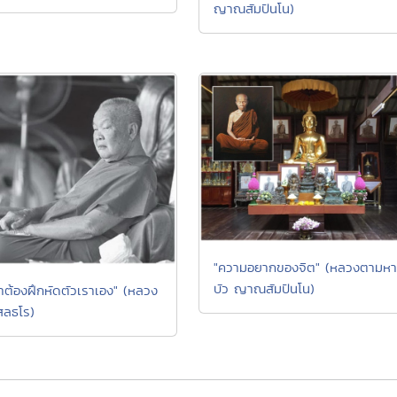
ญาณสัมปันโน)
"ความอยากของจิต" (หลวงตามหา
บัว ญาณสัมปันโน)
ราต้องฝึกหัดตัวเราเอง" (หลวง
กุสลธโร)