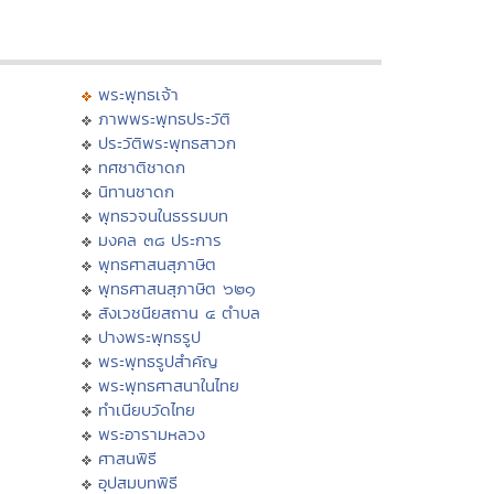
พระพุทธเจ้า
ภาพพระพุทธประวัติ
ประวัติพระพุทธสาวก
ทศชาติชาดก
นิทานชาดก
พุทธวจนในธรรมบท
มงคล ๓๘ ประการ
พุทธศาสนสุภาษิต
พุทธศาสนสุภาษิต ๖๒๑
สังเวชนียสถาน ๔ ตำบล
ปางพระพุทธรูป
พระพุทธรูปสำคัญ
พระพุทธศาสนาในไทย
ทำเนียบวัดไทย
พระอารามหลวง
ศาสนพิธี
อุปสมบทพิธี