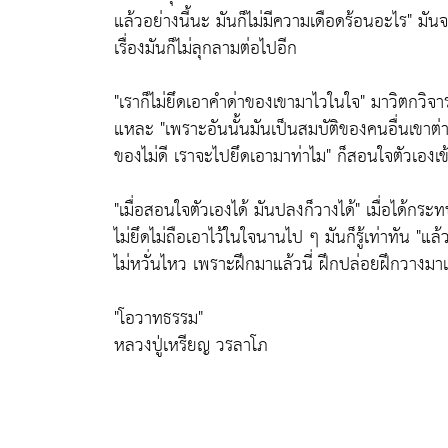
แล้วอย่างนี้นะ มันก็ไม่มีความเดือดร้อนอะไร"
มันจ
เรื่องมันก็ไม่ลุกลามต่อไปอีก
"เราก็ไม่ยึดเอาคำด่าของเขามาไวในใจ"
มาวิตกวิจา
แหละ
"เพราะอันนั้นมันเป็นสมบัติของคนอื่นเขาต่
ของไม่ดี เราจะไปยึดเอามาท่าไม"
ก็สอนใจตัวเองเข้
"เมื่อสอนใจตัวเองได้ มันปลงก็วางได้"
เมื่อได้กระทบ
ไม่ยึดไม่ถือเอาไว้ในใจนานไป ๆ มันก็รู้เท่าทัน
"แล้ว
ไม่หวั่นไหว เพราะฝึกมาแล้วนี่ ฝึกปล่อยฝึกวางมา
"โอวาทธรรม"
หลวงปู่เหรียญ วรลาโภ