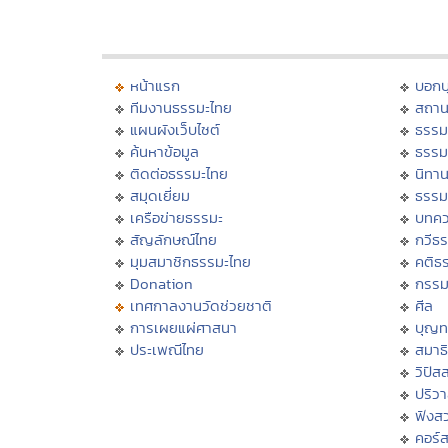
หน้าแรก
บอก
ทีมงานธรรมะไทย
สถาน
แผนผังเว็บไซต์
ธรรม
ค้นหาข้อมูล
ธรรม
ติดต่อธรรมะไทย
นิทาน
สมุดเยี่ยม
ธรรม
เครือข่ายธรรมะ
บทคว
สัญลักษณ์ไทย
กวีธ
มุมสมาชิกธรรมะไทย
คติธ
Donation
กรร
เทศกาลงานวัดช่วยชาติ
ศีล
การเผยแผ่ศาสนา
บุญท
ประเพณีไทย
สมาธิ
วิปัส
ปริว
ฟังส
คอร์ส