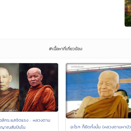
#เนื้อหาที่เกี่ยวข้อง
่อลีกระแสจิตแรง : หลวงตาม
อะไรๆ ก็ยีดทั้งนั้น (หลวงตามหาบัว
 ญาณสัมปันโน