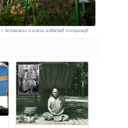
• วัดวังผาแดง ต.นาสวน อ.ศรีสวัสดิ์ จ.กาญจนบุรี