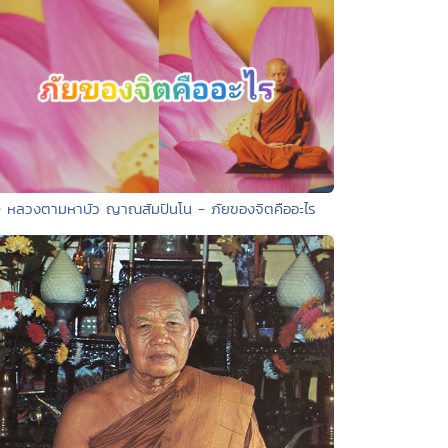
• หลวงตามหาบัว ญาณสัมปันโน - ภัยของจิตคืออะไร