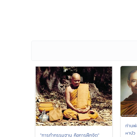
ท่านพ
หาบัว
"การทำกรรมฐาน คือการฝึกจิต"