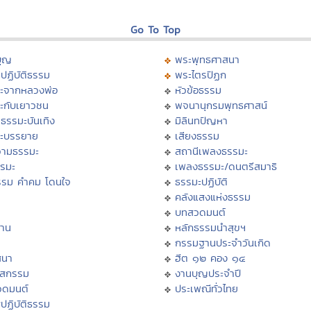
Go To Top
บุญ
พระพุทธศาสนา
ปฏิบัติธรรม
พระไตรปิฏก
ะจากหลวงพ่อ
หัวข้อธรรม
ะกับเยาวชน
พจนานุกรมพุทธศาสน์
ธรรมะบันเทิง
มิลินทปัญหา
ะบรรยาย
เสียงธรรม
ามธรรมะ
สถานีเพลงธรรมะ
รรมะ
เพลงธรรมะ/ดนตรีสมาธิ
รรม คำคม โดนใจ
ธรรมะปฏิบัติ
ม
คลังแสงแห่งธรรม
บทสวดมนต์
าน
หลักธรรมนำสุขฯ
กรรมฐานประจำวันเกิด
สนา
ฮีต ๑๒ คอง ๑๔
าสกรรม
งานบุญประจำปี
วดมนต์
ประเพณีทั่วไทย
ปฏิบัติธรรม