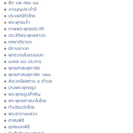
ฮีต ๑๒ คอง ๑๔
งานบุญประจำปี
ประเพณีทั่วไทย
พระพุทธเจ้า
ภาพพระพุทธประวัติ
ประวัติพระพุทธสาวก
ทศชาติชาดก
นิทานชาดก
พุทธวจนในธรรมบท
มงคล ๓๘ ประการ
พุทธศาสนสุภาษิต
พุทธศาสนสุภาษิต ๖๒๑
สังเวชนียสถาน ๔ ตำบล
ปางพระพุทธรูป
พระพุทธรูปสำคัญ
พระพุทธศาสนาในไทย
ทำเนียบวัดไทย
พระอารามหลวง
ศาสนพิธี
อุปสมบทพิธี