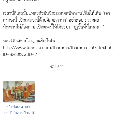
เวลานี้กิเลสนั้นแหละตัวมันปิดมรรคผลนิพพานไว้ไม่ให้เห็น
"เอา
ลงตรงนี้ เปิดลงตรงนี้ด้วยจิตตภาวนา"
อย่าถอย มรรคผล
นิพพานไม่ต้องถาม เปิดตรงนี้ให้ได้จะปรากฏขึ้นที่นี่แหละ .."
หลวงตามหาบัว ญาณสัมปันโน
http://www.luangta.com/thamma/thamma_talk_text.ph
ID=3260&CatID=2
6,695
• "แก่นบุญ-แก่น
บาป" (หลวงปู่เทสก์