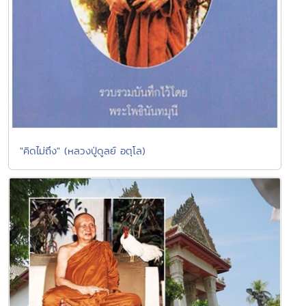
"คิดไม่ถึง" (หลวงปู่ดูลย์ อตุโล)