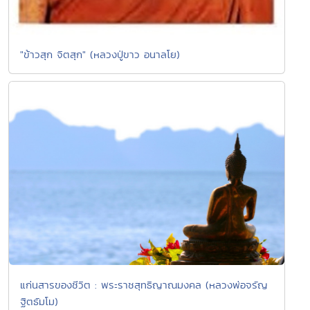
"ข้าวสุก จิตสุก" (หลวงปู่ขาว อนาลโย)
แก่นสารของชีวิต : พระราชสุทธิญาณมงคล (หลวงพ่อจรัญ
ฐิตธัมโม)