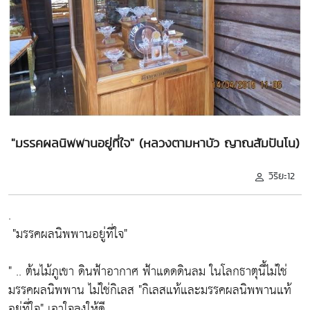
"มรรคผลนิพพานอยู่ที่ใจ" (หลวงตามหาบัว ญาณสัมปันโน)
วิริยะ12
.
"มรรคผลนิพพานอยู่ที่ใจ"
" .. ต้นไม้ภูเขา ดินฟ้าอากาศ ฟ้าแดดดินลม ในโลกธาตุนี้ไม่ใช่
มรรคผลนิพพาน ไม่ใช่กิเลส
"กิเลสแท้และมรรคผลนิพพานแท้
อยู่ที่ใจ"
เอาใจลงให้ดี