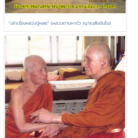
"เล่าเรื่องหลวงปู่หลุย" (หลวงตามหาบัว ญาณสัมปันโน)