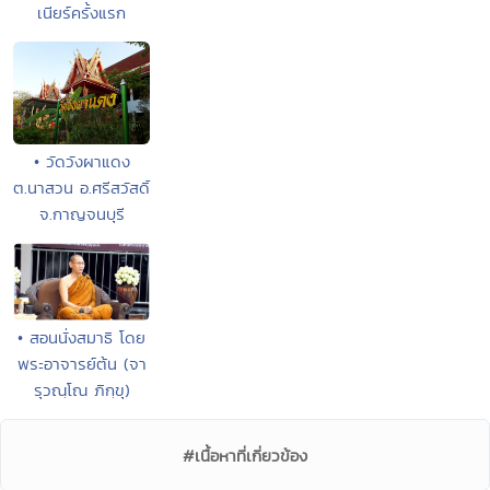
เนียร์ครั้งแรก
• วัดวังผาแดง
ต.นาสวน อ.ศรีสวัสดิ์
จ.กาญจนบุรี
• สอนนั่งสมาธิ โดย
พระอาจารย์ต้น (จา
รุวณฺโณ ภิกฺขุ)
#เนื้อหาที่เกี่ยวข้อง