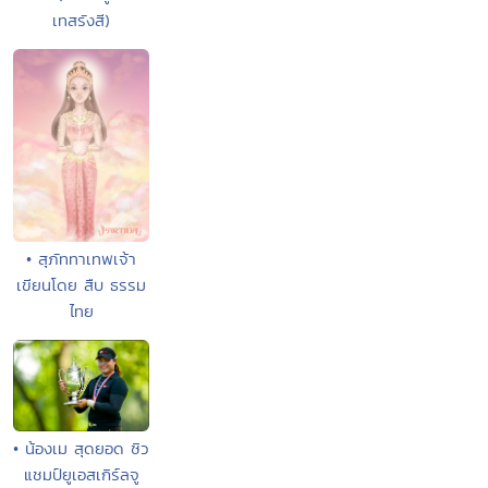
เทสรังสี)
• สุภัททาเทพเจ้า
เขียนโดย สืบ ธรรม
ไทย
• น้องเม สุดยอด ซิว
แชมป์ยูเอสเกิร์ลจู