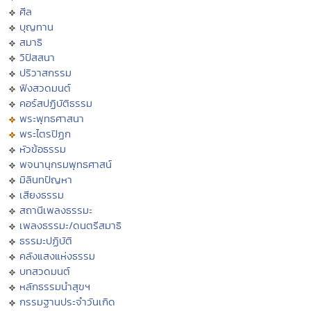
ศีล
บุญทาน
สมาธิ
วิปัสสนา
ปริวาสกรรม
ฟังสวดมนต์
คอร์สปฏิบัติธรรม
พระพุทธศาสนา
พระไตรปิฏก
หัวข้อธรรม
พจนานุกรมพุทธศาสน์
มิลินทปัญหา
เสียงธรรม
สถานีเพลงธรรมะ
เพลงธรรมะ/ดนตรีสมาธิ
ธรรมะปฏิบัติ
คลังแสงแห่งธรรม
บทสวดมนต์
หลักธรรมนำสุขฯ
กรรมฐานประจำวันเกิด