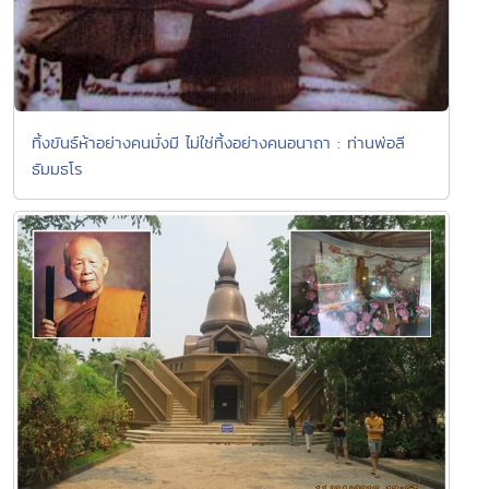
ทิ้งขันธ์ห้าอย่างคนมั่งมี ไม่ใช่ทิ้งอย่างคนอนาถา : ท่านพ่อลี
ธัมมธโร