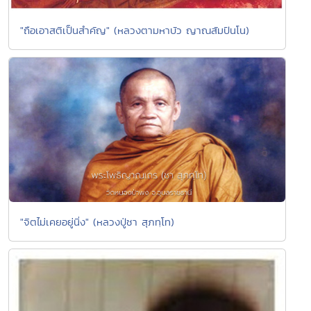
"ถือเอาสติเป็นสำคัญ" (หลวงตามหาบัว ญาณสัมปันโน)
"จิตไม่เคยอยู่นิ่ง" (หลวงปู่ชา สุภทฺโท)