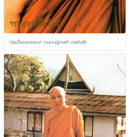
"มันเป็นของกลาง" (หลวงปู่เทสก์ เทสรังสี)