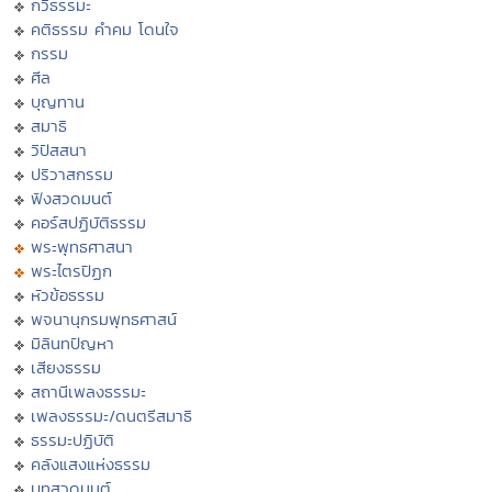
กวีธรรมะ
คติธรรม คำคม โดนใจ
กรรม
ศีล
บุญทาน
สมาธิ
วิปัสสนา
ปริวาสกรรม
ฟังสวดมนต์
คอร์สปฏิบัติธรรม
พระพุทธศาสนา
พระไตรปิฏก
หัวข้อธรรม
พจนานุกรมพุทธศาสน์
มิลินทปัญหา
เสียงธรรม
สถานีเพลงธรรมะ
เพลงธรรมะ/ดนตรีสมาธิ
ธรรมะปฏิบัติ
คลังแสงแห่งธรรม
บทสวดมนต์