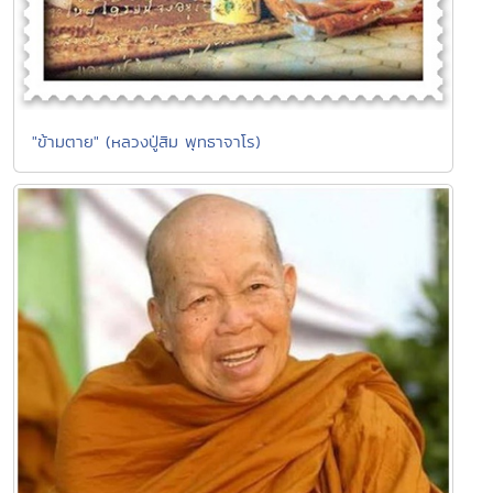
"ข้ามตาย" (หลวงปู่สิม พุทธาจาโร)