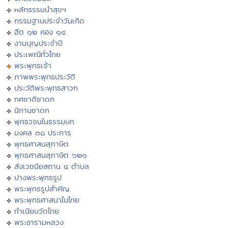
หลักธรรมนำสุขฯ
กรรมฐานประจำวันเกิด
ฮีต ๑๒ คอง ๑๔
งานบุญประจำปี
ประเพณีทั่วไทย
พระพุทธเจ้า
ภาพพระพุทธประวัติ
ประวัติพระพุทธสาวก
ทศชาติชาดก
นิทานชาดก
พุทธวจนในธรรมบท
มงคล ๓๘ ประการ
พุทธศาสนสุภาษิต
พุทธศาสนสุภาษิต ๖๒๑
สังเวชนียสถาน ๔ ตำบล
ปางพระพุทธรูป
พระพุทธรูปสำคัญ
พระพุทธศาสนาในไทย
ทำเนียบวัดไทย
พระอารามหลวง