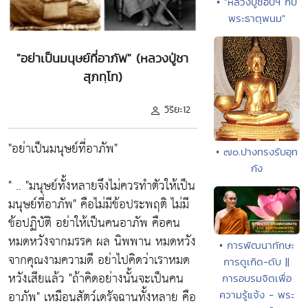
• "หลวงปู่ชอบฯ กับ
พระธาตุพนม"
"อย่าเป็นมนุษย์ที่อาภัพ" (หลวงปู่ชา
สุภทฺโท)
วิริยะ12
"อย่าเป็นมนุษย์ที่อาภัพ"
• ๗๐.ปางทรงรับอุท
กัง
" ..
"มนุษย์ทั้งหลายจึงไม่ควรทำตัวให้เป็น
มนุษย์ที่อาภัพ"
คือไม่มีข้อประพฤติ ไม่มี
ข้อปฏิบัติ อย่าให้เป็นคนอาภัพ คือคน
หมดหวังจากมรรค ผล นิพพาน หมดหวัง
• การพัฒนาทักษะ
จากคุณงามความดี อย่าไปคิดว่าเราหมด
การดูเกิด-ดับ ||
หวังเสียแล้ว
"ถ้าคิดอย่างนั้นจะเป็นคน
การอบรมจิตเพื่อ
อาภัพ"
เหมือนสัตว์เดรัจฉานทั้งหลาย คือ
ความรู้แจ้ง - พระ