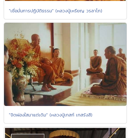
"เชื่อมั่นการปฏิบัติธรรม" (หลวงปู่เหรียญ วรลาโภ)
"จิตผ่องใสมาแต่เดิม" (หลวงปู่เทสก์ เทสรังสี)