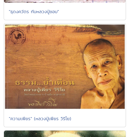
"ธุดงควัตร กับหลวงปู่ชอบ"
"ความเพียร" (หลวงปู่เพียร วิริโย)