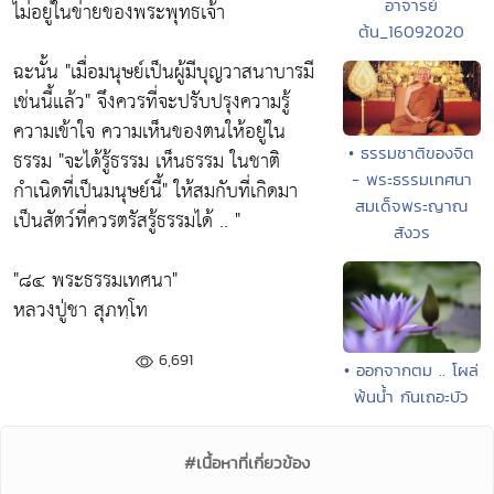
อาจารย์
ไม่อยู่ในข่ายของพระพุทธเจ้า
ต้น_16092020
ฉะนั้น
"เมื่อมนุษย์เป็นผู้มีบุญวาสนาบารมี
เช่นนี้แล้ว"
จึงควรที่จะปรับปรุงความรู้
ความเข้าใจ ความเห็นของตนให้อยู่ใน
• ธรรมชาติของจิต
ธรรม
"จะได้รู้ธรรม เห็นธรรม ในชาติ
- พระธรรมเทศนา
กำเนิดที่เป็นมนุษย์นี้"
ให้สมกับที่เกิดมา
สมเด็จพระญาณ
เป็นสัตว์ที่ควรตรัสรู้ธรรมได้ .. "
สังวร
"๘๔ พระธรรมเทศนา"
หลวงปู่ชา สุภทฺโท
6,691
• ออกจากตม .. โผล่
พ้นน้ำ กันเถอะบัว
#เนื้อหาที่เกี่ยวข้อง