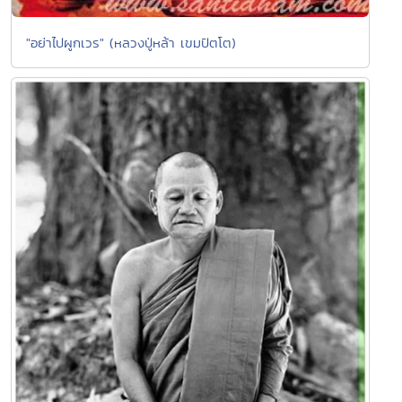
"อย่าไปผูกเวร" (หลวงปู่หล้า เขมปัตโต)