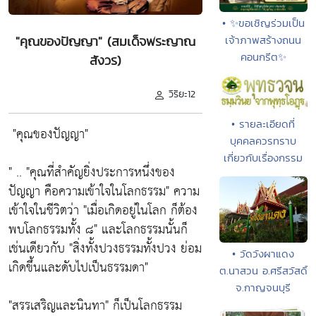
• ✨ขอเชิญร่วมเป็น
"คุณของปัญญา" (สมเด็จพระญาณ
เจ้าภาพสร้างถนน
คอนกรีต✨
สังวร)
วิริยะ12
• รายละเอียดที่
"คุณของปัญญา"
บุคคลควรทราบ
เกี่ยวกับเรื่องกรรม
" ..
"คุณที่สำคัญยิ่งประการหนึ่งของ
ปัญญา คือความเข้าใจในโลกธรรม"
ความ
เข้าใจในชีวิตว่า
"เมื่อเกิดอยู่ในโลก ก็ต้อง
พบโลกธรรมทั้ง ๘"
และโลกธรรมนั้นก็
เช่นเดียวกับ
"สิ่งทั้งปวงธรรมทั้งปวง ย่อม
• วัดวังผาแดง
เกิดขึ้นและดับไปเป็นธรรมดา"
ต.นาสวน อ.ศรีสวัสดิ์
จ.กาญจนบุรี
"สรรเสริญและนินทา"
ก็เป็นโลกธรรม