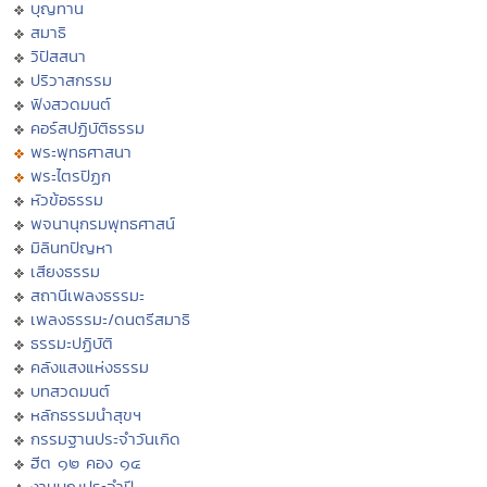
บุญทาน
สมาธิ
วิปัสสนา
ปริวาสกรรม
ฟังสวดมนต์
คอร์สปฏิบัติธรรม
พระพุทธศาสนา
พระไตรปิฏก
หัวข้อธรรม
พจนานุกรมพุทธศาสน์
มิลินทปัญหา
เสียงธรรม
สถานีเพลงธรรมะ
เพลงธรรมะ/ดนตรีสมาธิ
ธรรมะปฏิบัติ
คลังแสงแห่งธรรม
บทสวดมนต์
หลักธรรมนำสุขฯ
กรรมฐานประจำวันเกิด
ฮีต ๑๒ คอง ๑๔
งานบุญประจำปี