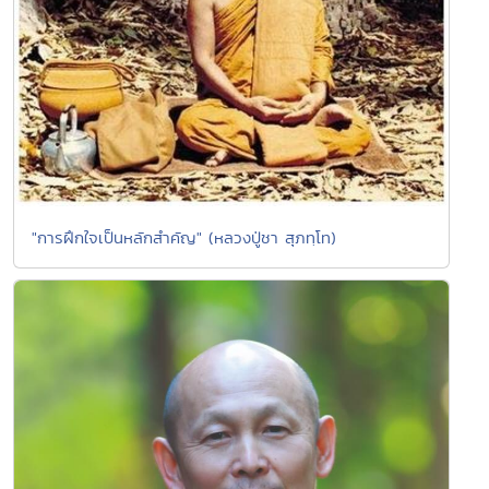
"การฝึกใจเป็นหลักสำคัญ" (หลวงปู่ชา สุภทฺโท)