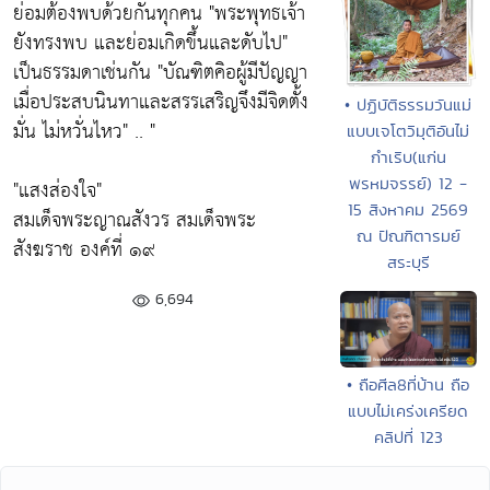
ย่อมต้องพบด้วยกันทุกคน
"พระพุทธเจ้า
ยังทรงพบ และย่อมเกิดขึ้นและดับไป"
เป็นธรรมดาเช่นกัน
"บัณฑิตคิอผู้มีปัญญา
เมื่อประสบนินทาและสรรเสริญจึงมีจิดตั้ง
• ปฏิบัติธรรมวันแม่
มั่น ไม่หวั่นไหว"
.. "
แบบเจโตวิมุติอันไม่
กำเริบ(แก่น
พรหมจรรย์) 12 -
"แสงส่องใจ"
15 สิงหาคม 2569
สมเด็จพระญาณสังวร สมเด็จพระ
ณ ปัณฑิตารมย์
สังฆราช องค์ที่ ๑๙
สระบุรี
6,694
• ถือศีล8ที่บ้าน ถือ
แบบไม่เคร่งเครียด
คลิปที่ 123