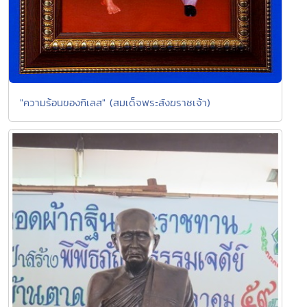
"ความร้อนของกิเลส" (สมเด็จพระสังฆราชเจ้า)