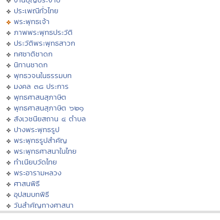
ประเพณีทั่วไทย
พระพุทธเจ้า
ภาพพระพุทธประวัติ
ประวัติพระพุทธสาวก
ทศชาติชาดก
นิทานชาดก
พุทธวจนในธรรมบท
มงคล ๓๘ ประการ
พุทธศาสนสุภาษิต
พุทธศาสนสุภาษิต ๖๒๑
สังเวชนียสถาน ๔ ตำบล
ปางพระพุทธรูป
พระพุทธรูปสำคัญ
พระพุทธศาสนาในไทย
ทำเนียบวัดไทย
พระอารามหลวง
ศาสนพิธี
อุปสมบทพิธี
วันสำคัญทางศาสนา