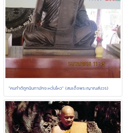
"คนทำดีถูกนินทามักจะหวั่นไหว" (สมเด็จพระญาณสังวร)