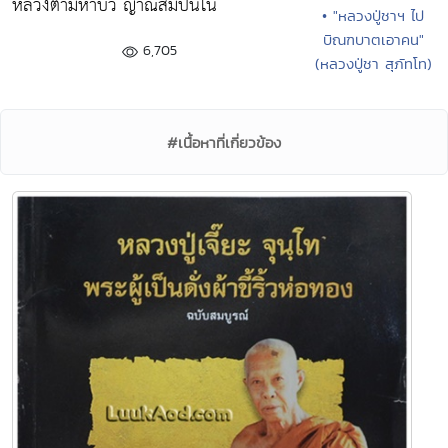
หลวงตามหาบัว ญาณสัมปันโน
• "หลวงปู่ชาฯ ไป
บิณฑบาตเอาคน"
6,705
(หลวงปู่ชา สุภัทโท)
#เนื้อหาที่เกี่ยวข้อง