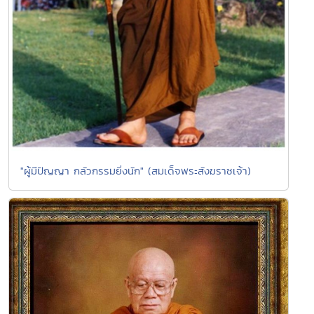
"ผู้มีปัญญา กลัวกรรมยิ่งนัก" (สมเด็จพระสังฆราชเจ้า)