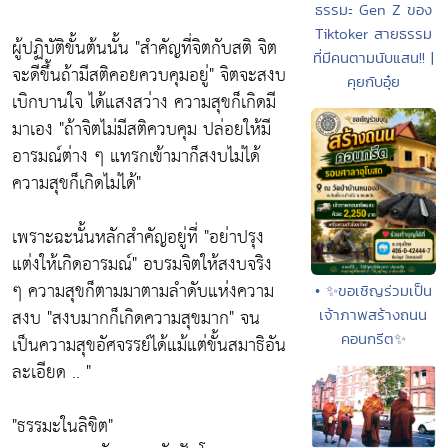
ธรรมะ Gen Z ของ
Tiktoker สายธรรม
ผู้ปฏิบัติขั้นต้นนั้น
"สำคัญที่จิตกับสติ จิต
ที่มีคนตามนับแสน!! |
จะดีขึ้นถ้ามีสติคอยควบคุมอยู่"
จิตจะสงบ
คุยกับอุ๋ย
เบิกบานใจ ได้แสงสว่าง ความสุขก็เกิดมี
มาเอง
"ถ้าจิตไม่มีสติควบคุม ปล่อยให้มี
อารมณ์ต่าง ๆ แทรกเข้ามาก็สงบไม่ได้
ความสุขก็เกิดไม่ได้"
เพราะฉะนั้นหลักสำคัญอยู่ที่
"อย่าปรุง
แต่งให้เกิดอารมณ์"
อบรมจิตให้สงบจริง
ๆ ความสุขก็ตามมาตามลำดับแห่งความ
• ✨ขอเชิญร่วมเป็น
สงบ
"สงบมากก็เกิดความสุขมาก"
จน
เจ้าภาพสร้างถนน
คอนกรีต✨
เป็นความสุขอัศจรรย์ได้แม้แต่ขั้นสมาธิอัน
ละเอียด .. "
"ธรรมะในลิขิต"