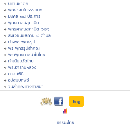
นิทานชาดก
พุทธวจนในธรรมบท
มงคล ๓๘ ประการ
พุทธศาสนสุภาษิต
พุทธศาสนสุภาษิต ๖๒๑
สังเวชนียสถาน ๔ ตำบล
ปางพระพุทธรูป
พระพุทธรูปสำคัญ
พระพุทธศาสนาในไทย
ทำเนียบวัดไทย
พระอารามหลวง
ศาสนพิธี
อุปสมบทพิธี
วันสำคัญทางศาสนา
Eng
ธรรมะไทย