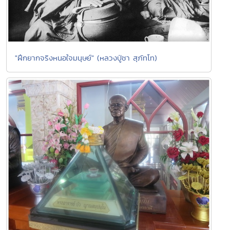
"ฝึกยากจริงหนอใจมนุษย์" (หลวงปู่ชา สุภัทโท)