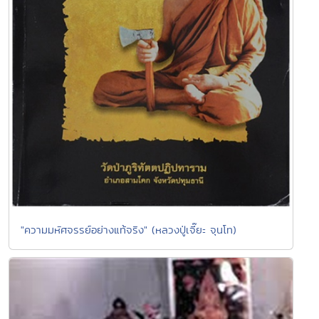
"ความมหัศจรรย์อย่างแท้จริง" (หลวงปู่เจี๊ยะ จุนโท)