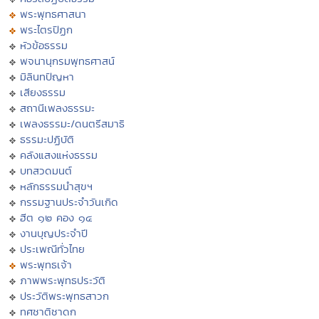
พระพุทธศาสนา
พระไตรปิฏก
หัวข้อธรรม
พจนานุกรมพุทธศาสน์
มิลินทปัญหา
เสียงธรรม
สถานีเพลงธรรมะ
เพลงธรรมะ/ดนตรีสมาธิ
ธรรมะปฏิบัติ
คลังแสงแห่งธรรม
บทสวดมนต์
หลักธรรมนำสุขฯ
กรรมฐานประจำวันเกิด
ฮีต ๑๒ คอง ๑๔
งานบุญประจำปี
ประเพณีทั่วไทย
พระพุทธเจ้า
ภาพพระพุทธประวัติ
ประวัติพระพุทธสาวก
ทศชาติชาดก