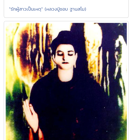
"รักผู้สาวเป็นเหตุ" (หลวงปู่ชอบ ฐานสโม)