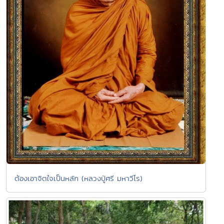
ต้องเอาจิตใจเป็นหลัก (หลวงปู่ศรี มหาวีโร)