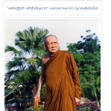
"หลักปฏิบัติ สติสำคัญมาก" (หลวงตามหาบัว ญาณสัมปันโน)