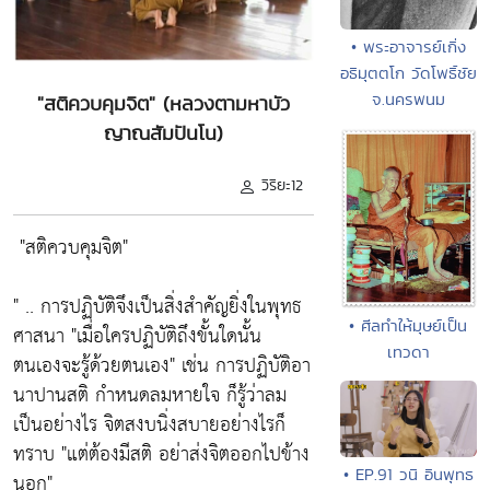
• พระอาจารย์เกิ่ง
อธิมุตตโก วัดโพธิ์ชัย
จ.นครพนม
"สติควบคุมจิต" (หลวงตามหาบัว
ญาณสัมปันโน)
วิริยะ12
"สติควบคุมจิต"
" .. การปฏิบัติจึงเป็นสิ่งสำคัญยิ่งในพุทธ
• ศีลทำให้มุษย์เป็น
ศาสนา
"เมื่อใครปฏิบัติถึงขั้นใดนั้น
เทวดา
ตนเองจะรู้ด้วยตนเอง"
เช่น การปฏิบัติอา
นาปานสติ กำหนดลมหายใจ ก็รู้ว่าลม
เป็นอย่างไร จิตสงบนิ่งสบายอย่างไรก็
ทราบ
"แต่ต้องมีสติ อย่าส่งจิตออกไปข้าง
• EP.91 วนิ อินพุทธ
นอก"