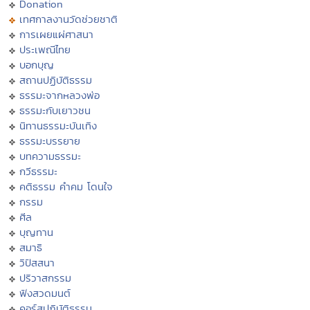
Donation
เทศกาลงานวัดช่วยชาติ
การเผยแผ่ศาสนา
ประเพณีไทย
บอกบุญ
สถานปฏิบัติธรรม
ธรรมะจากหลวงพ่อ
ธรรมะกับเยาวชน
นิทานธรรมะบันเทิง
ธรรมะบรรยาย
บทความธรรมะ
กวีธรรมะ
คติธรรม คำคม โดนใจ
กรรม
ศีล
บุญทาน
สมาธิ
วิปัสสนา
ปริวาสกรรม
ฟังสวดมนต์
คอร์สปฏิบัติธรรม