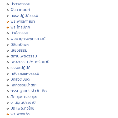
ปริวาสกรรม
ฟังสวดมนต์
คอร์สปฏิบัติธรรม
พระพุทธศาสนา
พระไตรปิฏก
หัวข้อธรรม
พจนานุกรมพุทธศาสน์
มิลินทปัญหา
เสียงธรรม
สถานีเพลงธรรมะ
เพลงธรรมะ/ดนตรีสมาธิ
ธรรมะปฏิบัติ
คลังแสงแห่งธรรม
บทสวดมนต์
หลักธรรมนำสุขฯ
กรรมฐานประจำวันเกิด
ฮีต ๑๒ คอง ๑๔
งานบุญประจำปี
ประเพณีทั่วไทย
พระพุทธเจ้า