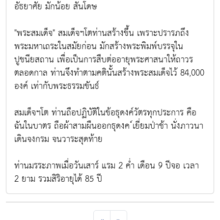
อัธยาศัย มักน้อย สันโดษ
"พระสมเด็จ" สมเด็จฯโตท่านสร้างขึ้น เพราะปรารภถึง
พระมหาเถระในสมัยก่อน มักสร้างพระพิมพ์บรรจุใน
ปูชนียสถาน เพื่อเป็นการสืบต่ออายุพระศาสนาให้ถาวร
ตลอดกาล ท่านจึงทำตามคตินั้นสร้างพระสมเด็จไว้ 84,000
องค์ เท่ากับพระธรรมขันธ์
สมเด็จฯโต ท่านถือปฏิบัติในข้อธุดงค์วัตรทุกประการ คือ
ฉันในบาตร ถือผ้าสามผืนออกธุดงค ์เยี่ยมป่าช้า นั่งภาวนา
เดินจงกรม จนวาระสุดท้าย
ท่านมรระภาพเมื่อวันเสาร์ แรม 2 ค่ำ เดือน 9 ปีจอ เวลา
2 ยาม รวมสิริอายุได้ 85 ปี