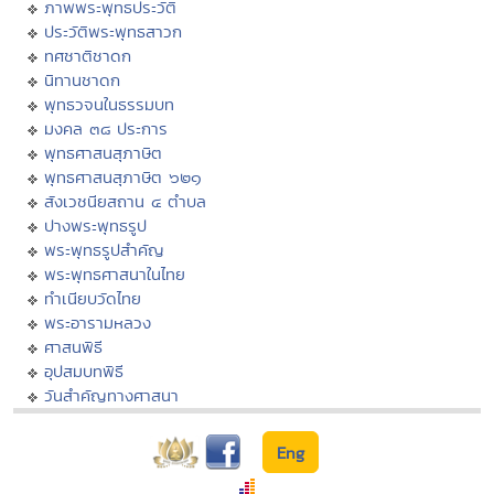
ภาพพระพุทธประวัติ
ประวัติพระพุทธสาวก
ทศชาติชาดก
นิทานชาดก
พุทธวจนในธรรมบท
มงคล ๓๘ ประการ
พุทธศาสนสุภาษิต
พุทธศาสนสุภาษิต ๖๒๑
สังเวชนียสถาน ๔ ตำบล
ปางพระพุทธรูป
พระพุทธรูปสำคัญ
พระพุทธศาสนาในไทย
ทำเนียบวัดไทย
พระอารามหลวง
ศาสนพิธี
อุปสมบทพิธี
วันสำคัญทางศาสนา
Eng