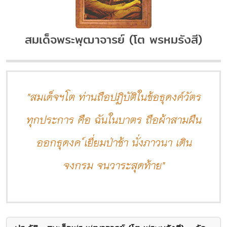
สมเด็จพระพุฒาจารย์ (โต พรหมรังสี)
"สมเด็จฯโต ท่านถือปฏิบัติในข้อธุดงค์วัตร
ทุกประการ คือ ฉันในบาตร ถือผ้าสามผืน
ออกธุดงค ์เยี่ยมป่าช้า นั่งภาวนา เดิน
จงกรม จนวาระสุดท้าย"