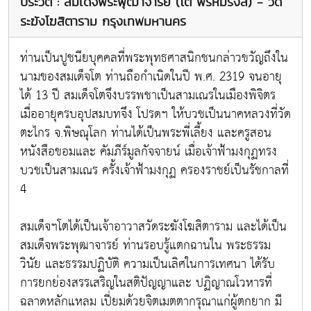
ประวัติ : สมเด็จพระพุฒาจารย์ (โต พรหมรังสี) - วัด
ระฆังโฆสิตาราม กรุงเทพมหานคร
ท่านเป็นปูชนียบุคคลที่พระพุทธศาสนิกชนกล่าวขวัญถึงใน
นามของสมเด็จโต ท่านถือกำเนิดในปี พ.ศ. 2319 จนอายุ
ได้ 13 ปี สมเด็จโตจึงบรรพชาเป็นสามเณรในเมืองพิจิตร
เมื่ออายุครบอุปสมบทจึง โปรดฯ ให้บวชเป็นนาคหลวงที่วัด
ตะไกร จ.พิษณุโลก ท่านได้เป็นพระพี่เลี้ยง และครูสอน
หนังสือขอมและ คัมภีร์มูลกัจจายน์ เมื่อเจ้าฟ้ามงกุฏทรง
บวชเป็นสามเณร ครั้งเจ้าฟ้ามงกุฏ ครองราชย์เป็นรัชกาลที่
4
สมเด็จฯโตได้เป็นเจ้าอาวาสวัดระฆังโฆสิตาราม และได้เป็น
สมเด็จพระพุฒาจารย์ ท่านรอบรู้แตกฉานใน พระธรรม
วินัย และธรรมปฏิบัติ ความเป็นเลิศในการเทศนา ได้รับ
การยกย่องสรรเสริญในสติปัญญาและ ปฏิญาณโวหารที่
ฉลาดหลักแหลม เปี่ยมด้วยจิตเมตตากรุณาแก่ผู้ตกยาก มี