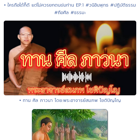
• ใครถือได้ก็ดี แต่ไม่ควรยกตนข่มท่าน EP.1 #วนิอินพุทธ #ปฏิบัติธรรม
#ถือศีล #ธรรมะ
• ทาน ศีล ภาวนา โดย:พระอาจารย์สมภพ โชติปัญโญ