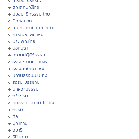
เครือข่ายธรรมะ
สัญลักษณ์ไทย
มุมสมาชิกธรรมะไทย
Donation
เทศกาลงานวัดช่วยชาติ
การเผยแผ่ศาสนา
ประเพณีไทย
บอกบุญ
สถานปฏิบัติธรรม
ธรรมะจากหลวงพ่อ
ธรรมะกับเยาวชน
นิทานธรรมะบันเทิง
ธรรมะบรรยาย
บทความธรรมะ
กวีธรรมะ
คติธรรม คำคม โดนใจ
กรรม
ศีล
บุญทาน
สมาธิ
วิปัสสนา