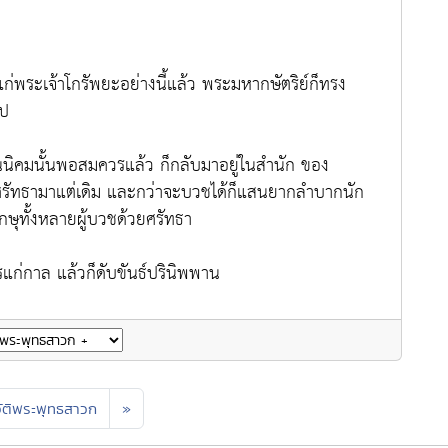
พระเจ้าโกรัพยะอย่างนี้แล้ว พระมหากษัตริย์ก็ทรง
ไป
นิคมนั้นพอสมควรแล้ว ก็กลับมาอยู่ในสำนัก ของ
ยศรัทธามาแต่เดิม และกว่าจะบวชได้ก็แสนยากลำบากนัก
ิกษุทั้งหลายผู้บวชด้วยศรัทธา
ก่กาล แล้วก็ดับขันธ์ปรินิพพาน
ัติพระพุทธสาวก
»