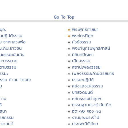
Go To Top
บุญ
พระพุทธศาสนา
นปฏิบัติธรรม
พระไตรปิฏก
มะจากหลวงพ่อ
หัวข้อธรรม
มะกับเยาวชน
พจนานุกรมพุทธศาสน์
นธรรมะบันเทิง
มิลินทปัญหา
มะบรรยาย
เสียงธรรม
วามธรรมะ
สถานีเพลงธรรมะ
ธรรมะ
เพลงธรรมะ/ดนตรีสมาธิ
ธรรม คำคม โดนใจ
ธรรมะปฏิบัติ
ม
คลังแสงแห่งธรรม
บทสวดมนต์
ทาน
หลักธรรมนำสุขฯ
ิ
กรรมฐานประจำวันเกิด
สสนา
ฮีต ๑๒ คอง ๑๔
วาสกรรม
งานบุญประจำปี
สวดมนต์
ประเพณีทั่วไทย