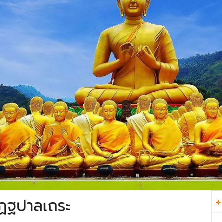
ัฏฐปาลเถระ