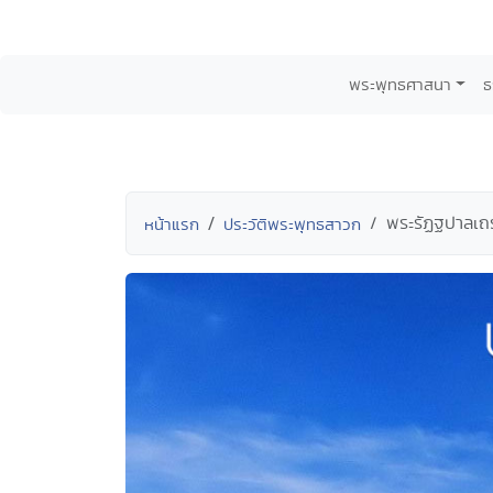
พระพุทธศาสนา
ธ
พระรัฏฐปาลเถ
หน้าแรก
ประวัติพระพุทธสาวก