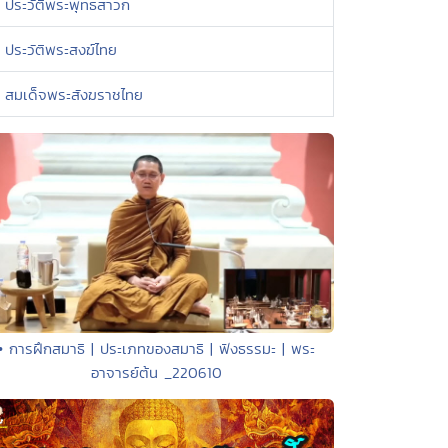
ประวัติพระพุทธสาวก
ประวัติพระสงฆ์ไทย
สมเด็จพระสังฆราชไทย
• การฝึกสมาธิ | ประเภทของสมาธิ | ฟังธรรมะ | พระ
อาจารย์ต้น _220610