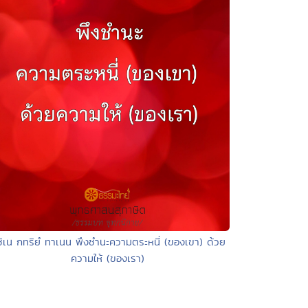
ชิเน กทริยํ ทาเนน พึงชำนะความตระหนี่ (ของเขา) ด้วย
ความให้ (ของเรา)