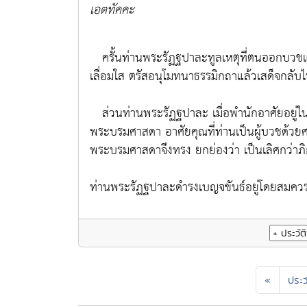
เอตทัคคะ
ครั้นท่านพระรัฏฐปาละทูลเหตุที่ตนออกบวชแก่
เลื่อมใส ตรัสอนุโมทนาธรรมิกถาแล้วเสด็จกลับ
ส่วนท่านพระรัฏฐปาละ เมื่อพำนักอาศัยอยู่ใน
พระบรมศาสดา อาศัยคุณที่ท่านเป็นผู้บวชด้ว
พระบรมศาสดาจึงทรง ยกย่องว่า
เป็นเลิศกว่าภ
ท่านพระรัฏฐปาละดำรงเบญจขันธ์อยู่โดยสมควรแ
«
ประว