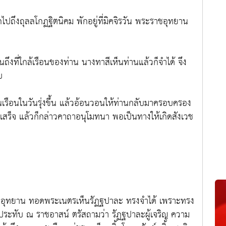
ถึงถุลลโกฏฐิตนิคม พักอยู่ที่มิคจิรวัน พระราชอุทยาน
งที่ใกล้เรือนของท่าน นางทาสีเห็นท่านแล้วก็จำได้ จึง
บ
รือนในวันรุ่งขึ้น แล้วอ้อนวอนให้ท่านกลับมาครอบครอง
ันเสร็จ แล้วก็กล่าวคาถาอนุโมทนา พอเป็นทางให้เกิดสังเวช
อุทยาน ทอดพระเนตรเห็นรัฏฐปาละ ทรงจำได้ เพราะทรง
และประทับ ณ ราชอาสน์ ตรัสถามว่า รัฏฐปาละผู้เจริญ ความ