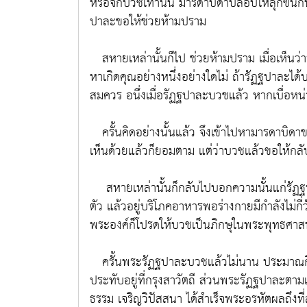
หรือจักบวชเท่านั้น มารดาบิดาปลอบให้ลุกขึ้น
ปาละขอให้ช่วยห้ามปราม
สหายเหล่านั้นก็ไป ช่วยห้ามปราม เมื่อเห็นว่า
หาเกิดคุณอย่างหนึ่งอย่างใดไม่ ถ้ารัฏฐปาละได
สมควร อนึ่งเมื่อรัฏฐปาละบวชแล้ว หากเบื่อหน่า
ครั้นคิดอย่างนั้นแล้ว จึงเข้าไปหามารดาบิดา
เห็นด้วยแล้วก็ยอมตาม แต่ว่าบวชแล้วขอให้กลับ
สหายเหล่านั้นก็กลับไปบอกความนั้นแก่รัฏฐปา
ตัว แล้วอยู่บริโภคอาหารพอร่างกายมีกำลังไม่
พระองค์ก็โปรดให้บวชเป็นภิกษุในพระพุทธศา
ครั้นพระรัฏฐปาละบวชแล้วไม่นาน ประมาณกึ
ประทับอยู่ที่กรุงสาวัตถี ส่วนพระรัฏฐปาละตา
ธรรม เจริญวิปัสสนา ได้สำเร็จพระอรหัตผลถึงท