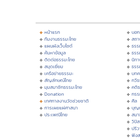
หน้าแรก
บอก
ทีมงานธรรมะไทย
สถา
แผนผังเว็บไซต์
ธรร
ค้นหาข้อมูล
ธรร
ติดต่อธรรมะไทย
นิทา
สมุดเยี่ยม
ธรร
เครือข่ายธรรมะ
บทค
สัญลักษณ์ไทย
กวี
มุมสมาชิกธรรมะไทย
คติ
Donation
กรร
เทศกาลงานวัดช่วยชาติ
ศีล
การเผยแผ่ศาสนา
บุญ
ประเพณีไทย
สมาธ
วิปั
ปริ
ฟัง