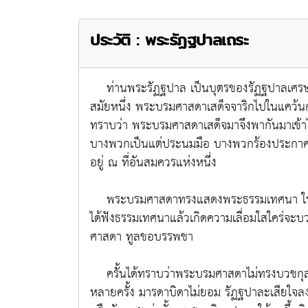
ประวัติ : พระรัฏฐปาลเถระ
ท่านพระรัฏฐปาล เป็นบุตรของรัฏฐปาลเศรษฐี ผ
สมัยหนึ่ง พระบรมศาสดาเสด็จจาริกไปในแคว้นกุร
ทราบว่า พระบรมศาสดาเสด็จมาจึงพากันมาเข้
บางพวกเป็นแต่ประนมมือ บางพวกร้องประกาศชื่
อยู่ ณ ที่อันสมควรแห่งหนึ่ง
พระบรมศาสดาทรงแสดงพระธรรมเทศนา ให้เกิด
ได้ฟังธรรมเทศนาแล้วเกิดความเลื่อมใสใคร่จะ
ศาสดา ทูลขอบรรพชา
ครั้นได้ทราบว่าพระบรมศาสดาไม่ทรงบวชกุลบุ
หลายครั้ง มารดาบิดาไม่ยอม รัฏฐปาละเสียใจลงนอ