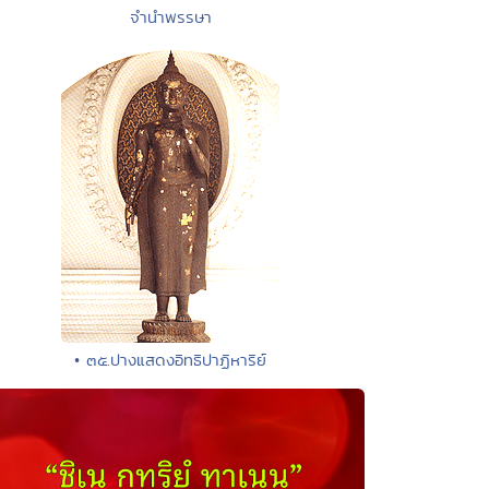
จำนำพรรษา
• ๓๕.ปางแสดงอิทธิปาฏิหาริย์