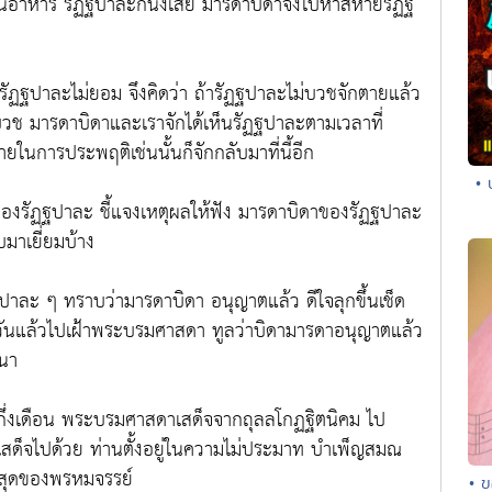
กินอาหาร รัฏฐปาละก็นิ่งเสีย มารดาบิดาจึงไปหาสหายรัฏฐ
รัฏฐปาละไม่ยอม จึงคิดว่า ถ้ารัฏฐปาละไม่บวชจักตายแล้ว
้บวช มารดาบิดาและเราจักได้เห็นรัฏฐปาละตามเวลาที่
ยในการประพฤติเช่นนั้นก็จักกลับมาที่นี้อีก
• 
ของรัฏฐปาละ ชี้แจงเหตุผลให้ฟัง มารดาบิดาของรัฏฐปาละ
มาเยี่ยมบ้าง
ละ ๆ ทราบว่ามารดาบิดา อนุญาตแล้ว ดีใจลุกขึ้นเช็ด
กี่วันแล้วไปเฝ้าพระบรมศาสดา ทูลว่าบิดามารดาอนุญาตแล้ว
สนา
่งเดือน พระบรมศาสดาเสด็จจากถุลลโกฏฐิตนิคม ไป
มเสด็จไปด้วย ท่านตั้งอยู่ในความไม่ประมาท บำเพ็ญสมณ
ี่สุดของพรหมจรรย์
• ข