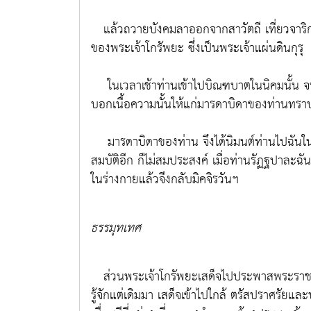
แล้วถวายบังคมลาออกจากสาวัตถี เที่ยวจาริกไป
ของพระเจ้าโกรัพยะ ซึ่งเป็นพระเจ้าแผ่นดินกุรุ
ในเวลาเช้าท่านเข้าไปบิณฑบาตในนิคมนั้น จนถึ
บอกเนื้อความนั้นให้แก่มารดาบิดาของท่านทรา
มารดาบิดาของท่าน จึงได้นิมนต์ท่านไปฉันในเ
สมบัติอีก ก็ไม่สมประสงค์ เมื่อท่านรัฏฐปาละฉ
ในร่างกายแล้วจึงกลับมิคจิรวันฯ
ธรรมุทเทศ
ส่วนพระเจ้าโกรัพยะเสด็จไปประพาสพระราช
รู้จักแต่เดิมมา เสด็จเข้าไปใกล้ ตรัสปราศรัย