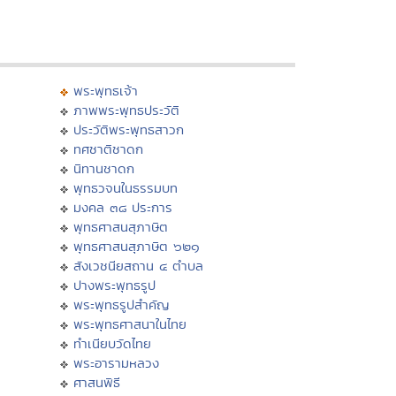
พระพุทธเจ้า
ภาพพระพุทธประวัติ
ประวัติพระพุทธสาวก
ทศชาติชาดก
นิทานชาดก
พุทธวจนในธรรมบท
มงคล ๓๘ ประการ
พุทธศาสนสุภาษิต
พุทธศาสนสุภาษิต ๖๒๑
สังเวชนียสถาน ๔ ตำบล
ปางพระพุทธรูป
พระพุทธรูปสำคัญ
พระพุทธศาสนาในไทย
ทำเนียบวัดไทย
พระอารามหลวง
ศาสนพิธี