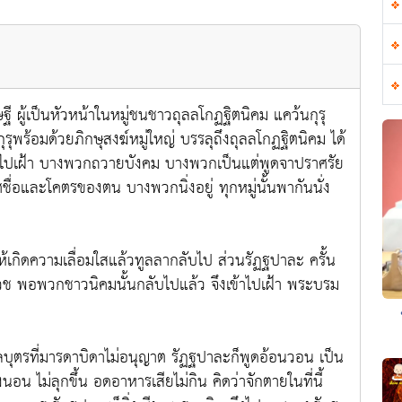
ู้เป็นหัวหน้าในหมู่ชนชาวถุลลโกฏฐิตนิคม แคว้นกุรุ
ุพร้อมด้วยภิกษุสงฆ์หมู่ใหญ่ บรรลุถึงถุลลโกฏฐิตนิคม ได้
าไปเฝ้า บางพวกถวายบังคม บางพวกเป็นแต่พูดจาปราศรัย
อและโคตรของตน บางพวกนิ่งอยู่ ทุกหมู่นั้นพากันนั่ง
ความเลื่อมใสแล้วทูลลากลับไป ส่วนรัฏฐปาละ ครั้น
บวช พอพวกชาวนิคมนั้นกลับไปแล้ว จึงเข้าไปเฝ้า พระบรม
ตรที่มารดาบิดาไม่อนุญาต รัฏฐปาละก็พูดอ้อนวอน เป็น
น ไม่ลุกขึ้น อดอาหารเสียไม่กิน คิดว่าจักตายในที่นี้