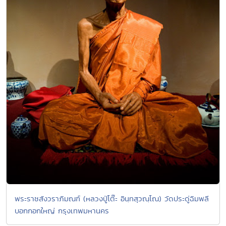
พระราชสังวราภิมณฑ์ (หลวงปู่โต๊ะ อินฺทสุวณฺโณ) วัดประดู่ฉิมพลี
บอกกอกใหญ่ กรุงเทพมหานคร