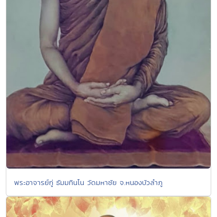
พระอาจารย์กู่ ธัมมทินโน วัดมหาชัย จ.หนองบัวลำภู