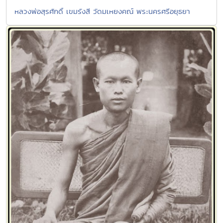
หลวงพ่อสุรศักดิ์ เขมรังสี วัดมเหยงคณ์ พระนครศรีอยุธยา