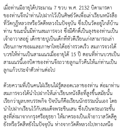
เมื่อท่านมีอายุได้ประมาณ 7 ขวบ พ.ศ. 2132 บิดามารดา
ของท่านจึงนำท่านไปฝากไว้เป็นศิษย์วัดเพื่อเล่าเรียนหนังสือ
ที่วัดกุฎ๊หลวงหรือวัดดีหลวงในปัจจุบัน ซึ่งเป็นวัดอยู่ใกล้บ้าน
ท่าน ขณะนั้นมีท่านสมภารจวง ซึ่งมีศักดิ์เป็นลุงของท่านเป็น
เจ้าอาวาสอยู่ เด็กชายปูเป็นเด็กที่หัวดีเรียนเก่งสามารถเล่า
เรียนภาษาขอมและภาษาไทยได้อย่างรวดเร็ว สมภารจวงได้
บวชให้ท่านเป็นสามเณรเมื่ออายุได้ 15 ปี ตอนที่ท่านบวชเป็น
สามเณรนี้เองบิดาของท่านจึงถวายลูกแก้วคืนให้แก่ท่านเป็น
ลูกแก้วประจำตัวท่านต่อไป
ด้วยความที่เป็นคนใฝ่เรียนใฝ่รู้ตลอดเวลาของท่าน ต่อมาท่าน
สมภารจวงได้นำไปฝากให้เล่าเรียนหนังสือที่สูงขึ้นสมัยนั้น
เรียกว่ามูลบทบรรพกิจ ปัจบันก็คือเรียนนักธรรมนั่นเอง โดย
นำไปฝากเรียนไว้กับสมเด็จพระชินเสน ซึ่งเป็นพระเถระชั้น
สูงที่ส่งมาจากกรุงศรีอยุธยา ให้มาครองเป็นเจ้าอาวาสวัดสีคู
ยังหรือวัดสีหยังในปัจจุบัน ห่างจากวัดดีหลวงไปทางเหนือ