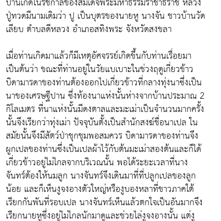
ปานเกิดในรัชกาลของสมเด็จพระมหาธรรมราชาธิราช หลวง
ปู่ทวดมีนามเดิมว่า ปู เป็นบุตรของนายหู นางจัน ชาวบ้านวัด
เลียบ ตำบลดีหลวง อำเภอสทิงพระ จังหวัดสงขลา
เมื่อท่านเกิดมาแล้วก็มีเหตุอัศจรรย์เกิดขึ้นกับท่านเรื่อยมา
เป็นต้นว่า ขณะที่ท่านอยู่ในวัยแบเบาะในช่วงฤดูเกี่ยวข้าว
บิดามารดาของท่านต้องออกไปเกี่ยวข้าวที่กลางทุ่งนาซึ่งเป็น
นาของเศรษฐีปาน ซึ่งท้องนาแห่งนั้นห่างจากบ้านประมาณ 2
กิโลเมตร ที่นาแห่งนั้นมีดงตาลและมะเม่าเป็นจำนวนมากครั้ง
นั้นจึงเรียกว่าทุ่งเม่า ปัจจุบันตั้งเป็นสำนักสงฆ์ชื่อนาเปล ใน
สมัยนั้นจึงมีสัตว์ป่าชุกชุมพอสมควร บิดามารดาของท่านจึง
ผูกเปลของท่านซึ่งเป็นเปลผ้าไว้กับต้นมะเม่าสองต้นและก็ได้
เกี่ยวข้าวอยู่ไม่ไกลจากบริเวณนั้น พอได้ระยะเวลาที่นาง
จันทร์ต้องให้นมลูก นางจันทร์จึงเดินมาที่ที่ปลูกเปลของลูก
น้อย และก็เห็นงูจงอางตัวใหญ่หรืองูบองหลาที่ชาวภาคใต้
เรียกกันพันที่รอบเปล นางจันทร์เห็นแล้วตกใจเป็นอันมากจึง
เรียกนายหูซึ่งอยู่ไม่ไกลนักมาดูและช่วยไล่งูจงอางนั้น แต่งู