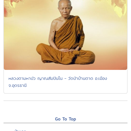
หลวงตามหาบัว ญาณสัมปันโน - วัดป่าบ้านตาด อ.เมือง
จ.อุดรธานี
Go To Top