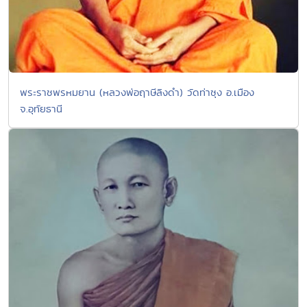
พระราชพรหมยาน (หลวงพ่อฤาษีลิงดำ) วัดท่าซุง อ.เมือง
จ.อุทัยธานี