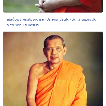
สมเด็จพระพุทธโฆษาจารย์ (ประยุทธ์ ปยุตฺโต) วัดญาณเวศกวัน
อ.สามพราน จ.นครปฐม