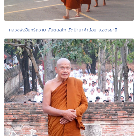
หลวงพ่ออินทร์ถวาย สันตุสสโก วัดป่านาคำน้อย จ.อุดรธานี