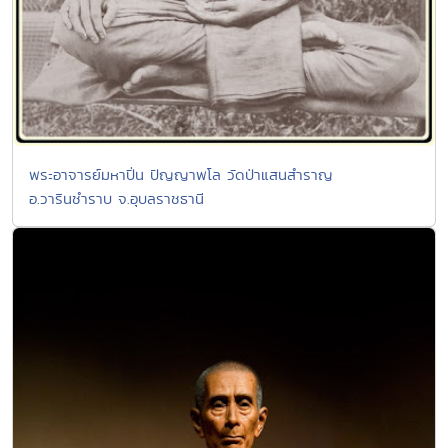
พระอาจารย์มหาปิ่น ปัญญาพโล วัดป่าแสนสำราญ
อ.วารินชำราบ จ.อุบลราชธานี