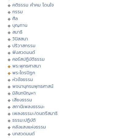
คติธรรม คำคม โดนใจ
กรรม
ศีล
บุญทาน
สมาธิ
วิปัสสนา
ปริวาสกรรม
ฟังสวดมนต์
คอร์สปฏิบัติธรรม
พระพุทธศาสนา
พระไตรปิฏก
หัวข้อธรรม
พจนานุกรมพุทธศาสน์
มิลินทปัญหา
เสียงธรรม
สถานีเพลงธรรมะ
เพลงธรรมะ/ดนตรีสมาธิ
ธรรมะปฏิบัติ
คลังแสงแห่งธรรม
บทสวดมนต์