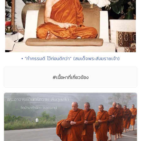
• "ทำกรรมดี ไว้ก่อนดีกว่า" (สมเด็จพระสังฆราชเจ้า)
#เนื้อหาที่เกี่ยวข้อง