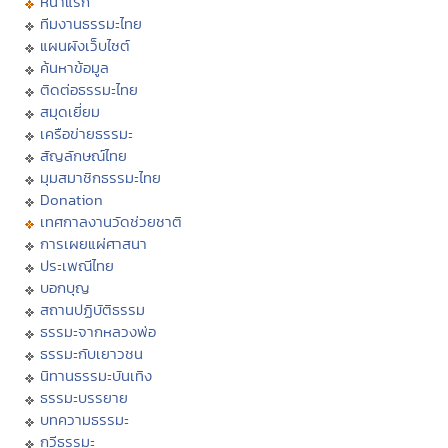
หน้าแรก
ทีมงานธรรมะไทย
แผนผังเว็บไซต์
ค้นหาข้อมูล
ติดต่อธรรมะไทย
สมุดเยี่ยม
เครือข่ายธรรมะ
สัญลักษณ์ไทย
มุมสมาชิกธรรมะไทย
Donation
เทศกาลงานวัดช่วยชาติ
การเผยแผ่ศาสนา
ประเพณีไทย
บอกบุญ
สถานปฏิบัติธรรม
ธรรมะจากหลวงพ่อ
ธรรมะกับเยาวชน
นิทานธรรมะบันเทิง
ธรรมะบรรยาย
บทความธรรมะ
กวีธรรมะ