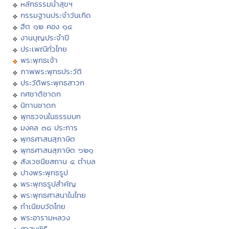
หลักธรรมนำสุขฯ
กรรมฐานประจำวันเกิด
ฮีต ๑๒ คอง ๑๔
งานบุญประจำปี
ประเพณีทั่วไทย
พระพุทธเจ้า
ภาพพระพุทธประวัติ
ประวัติพระพุทธสาวก
ทศชาติชาดก
นิทานชาดก
พุทธวจนในธรรมบท
มงคล ๓๘ ประการ
พุทธศาสนสุภาษิต
พุทธศาสนสุภาษิต ๖๒๑
สังเวชนียสถาน ๔ ตำบล
ปางพระพุทธรูป
พระพุทธรูปสำคัญ
พระพุทธศาสนาในไทย
ทำเนียบวัดไทย
พระอารามหลวง
ศาสนพิธี