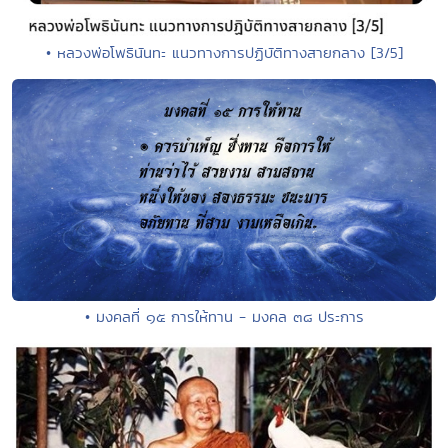
• หลวงพ่อโพธินันทะ แนวทางการปฏิบัติทางสายกลาง [3/5]
• มงคลที่ ๑๕ การให้ทาน - มงคล ๓๘ ประการ