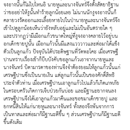
จงอางนั้นก็ไม่ไปไหนอิ นายหูและนางจันทร์จึงตั้งสัตยาธิฐาน
ว่าขออย่าให้งูนั้นทำร้ายลูกน้อยเลย ไม่นานนักงูจงอางนั้นก็
คลายวงรัดออกและเลื้อยหายไปในป่านายหูและนางจันทร์จึง
เข้าไปดูลูกน้อยเห็นว่ายังหลับอยู่และไม่เป็นอันตรายใด ๆ
และปรากฏว่ามีเมือกแก้วขนาดใหญ่ที่งูจงอางคลายไว้อยู่บน
อกเด็กชายปูนั้น เมือกแก้วนั้นมีแสงแวววาวและต่อมาได้แข็ง
ตัวเป็นลูกแก้ว ปัจจุบันได้ประดิษฐานที่วัดพะโคะ เมื่อเศรษฐี
ปานทราบเรื่องเข้าก็บีบบังคับขอลูกแก้วเอาจากนายหูและ
นางจันทร์ บิดามารดาของท่านจึงจำต้องยอมให้ลูกแก้วนั้นแก่
เศรษฐีปานซึ่งเป็นนายเงิน แต่ลูกแก้วนั้นเป็นของศักดิ์สิทธิ
ประจำตัวท่าน เมื่อเศรษฐีปานเอาลูกแก้วไปแล้วก็เกิดเภทภัย
ในครอบครัวเกิดการเจ็บป่วยกันบ่อย และมีฐานะยากจนลง
เศรษฐีปานจึงได้เอาลูกแก้วมาคืนและขอขมาเด็กชายปู และ
ยกหนี้สินให้แก่นายหูและนางจันทร์ ทั้งสองจึงพ้นจากการ
เป็นทาสและต่อมาก็มีฐานะดีขึ้น ๆ ส่วนเศรษฐีปานก็มีฐานะดี
ขึ้นดังเดิม