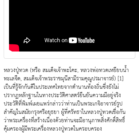
หลวงปู่ทวด (หรือ สมเด็จเจ้าพะโคะ, หลวงพ่อทวดเหยียบน้ำ
ทะเลจืด, สมเด็จเจ้าพระราชมุนีสามีรามคุณูปรมาจารย์) [1]
เป็นที่รู้จักกันดีในประเทศไทยจากตำนานท้องถิ่นซึ่งยังไม่
ปรากฏหลักฐานในทางประวัติศาสตร์ยืนยันความมีอยู่จริง
ประวัติที่พิมพ์เผยแพร่กล่าวว่าท่านเป็นพระเกจิอาจารย์รูป
สำคัญในสมัยกรุงศรีอยุธยา ผู้ที่ศรัทธาในหลวงปู่ทวดเชื่อกัน
ว่าพระเครื่องที่สร้างเนื่องด้วยท่านจะมีอานุภาพสิ่งศักดิ์สิทธิ์
คุ้มครองผู้มีพระเครื่องหลวงปู่ทวดในครอบครอง