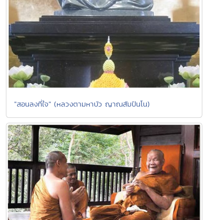
"สอนลงที่ใจ" (หลวงตามหาบัว ญาณสัมปันโน)