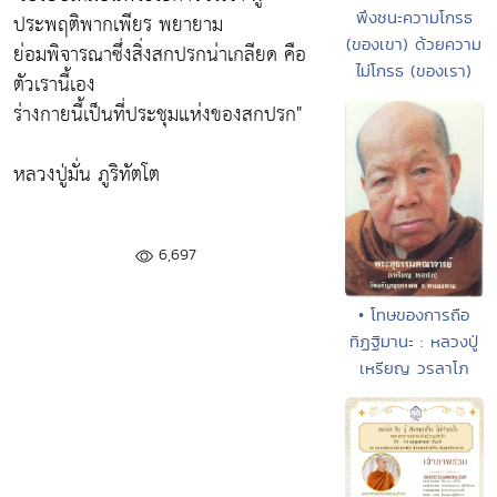
พึงชนะความโกรธ
ประพฤติพากเพียร พยายาม
(ของเขา) ด้วยความ
ย่อมพิจารณาซึ่งสิ่งสกปรกน่าเกลียด คือ
ไม่โกรธ (ของเรา)
ตัวเรานี้เอง
ร่างกายนี้เป็นที่ประชุมแห่งของสกปรก"
หลวงปู่มั่น ภูริทัตโต
6,697
• โทษของการถือ
ทิฏฐิมานะ : หลวงปู่
เหรียญ วรลาโภ