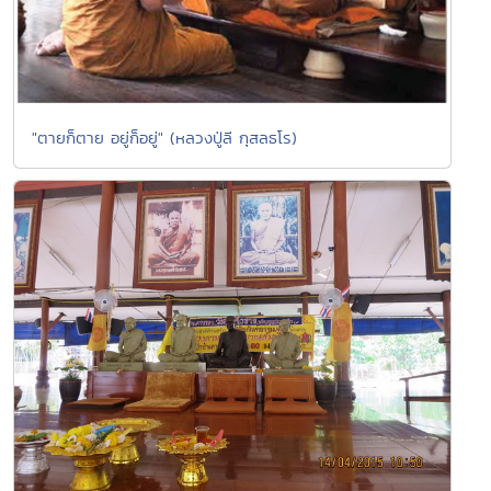
"ตายก็ตาย อยู่ก็อยู่" (หลวงปู่ลี กุสลธโร)