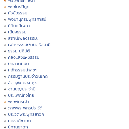
พระพุทธศาสนา
พระไตรปิฏก
หัวข้อธรรม
พจนานุกรมพุทธศาสน์
มิลินทปัญหา
เสียงธรรม
สถานีเพลงธรรมะ
เพลงธรรมะ/ดนตรีสมาธิ
ธรรมะปฏิบัติ
คลังแสงแห่งธรรม
บทสวดมนต์
หลักธรรมนำสุขฯ
กรรมฐานประจำวันเกิด
ฮีต ๑๒ คอง ๑๔
งานบุญประจำปี
ประเพณีทั่วไทย
พระพุทธเจ้า
ภาพพระพุทธประวัติ
ประวัติพระพุทธสาวก
ทศชาติชาดก
นิทานชาดก