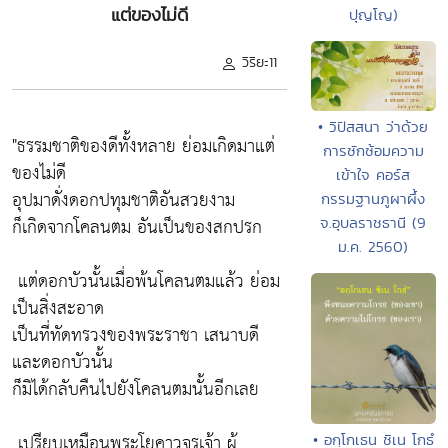
แต่ของไม่ดี
ปุญโญ)
วิริยะ11
• วิปัสสนา ว่าด้วย
"ธรรมชาติของดีทั้งหลาย ย่อมเกิดมาแต่
การซักซ้อมความ
ของไม่ดี
เข้าใจ คอร์ส
อุปมาดั่งดอกปทุมชาติอันสวยงาม
กรรมฐานภูผาผึ้ง
ก็เกิดจากโคลนตม อันเป็นของสกปรก
จ.อุบลราชธานี (9
ม.ค. 2560)
แต่ดอกบัวนั้นเมื่อพ้นโคลนตมแล้ว ย่อม
เป็นสิ่งสะอาด
เป็นที่ทัดทรวงของพระราชา เสนาบดี
และดอกบัวนั้น
ก็มิได้กลับคืนไปยังโคลนตมนั้นอีกเลย
เปรียบเหมือนพระโยคาวจรเจ้า ผู้
• อกฺโกเธน ชิเน โกธํ