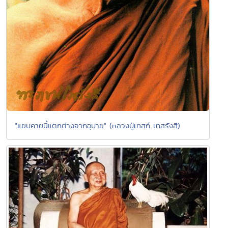
"แยบคายนี้แตกต่างจากอุบาย" (หลวงปู่เทสก์ เทสรังสี)