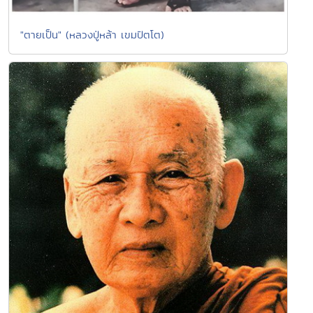
"ตายเป็น" (หลวงปู่หล้า เขมปัตโต)