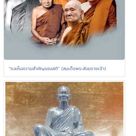
"จงเห็นความสำคัญของสติ" (สมเด็จพระสังฆราชเจ้า)