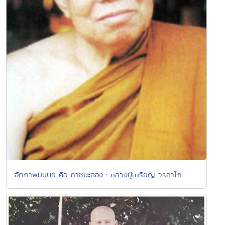
อัตภาพมนุษย์ คือ ภาชนะทอง : หลวงปู่เหรียญ วรลาโภ