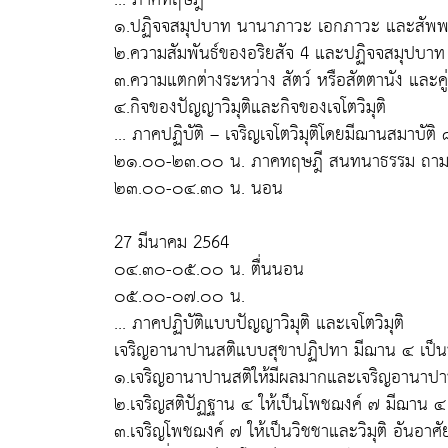
๑.ปฏิจจสมุปบาท นานาภาวะ เอกภาวะ และสัพ
๒.ความสัมพันธ์ของอริยสัจ 4 และปฏิจจสมุปบาท
๓.ความแตกต่างระหว่าง สัตว์ หรือสัตตานัง และคู่บุ
๔.กิจของปัญญาวิมุติและกิจของเจโตวิมุติ
... ภาคปฏิบัติ – เจริญเจโตวิมุติโดยมีฌานสมาบั
๒๑.๐๐-๒๓.๐๐ น. ภาคทฤษฎี สนทนาธรรม ถาม 
๒๓.๐๐-๐๔.๓๐ น. นอน
27 มีนาคม 2564
๐๔.๓๐-๐๕.๐๐ น. ตื่นนอน
๐๕.๐๐-๐๗.๐๐ น.
... ภาคปฏิบัติแบบปัญญาวิมุติ และเจโตวิมุติ
เจริญอานาปานสติแบบสุขาปฏิปทา มีฌาน ๔ เป็
๑.เจริญอานาปานสติให้มีผลมากและเจริญอานาปาน
๒.เจริญสติปัฏฐาน ๔ ให้เป็นโพชฌงค์ ๗ มีฌาน ๔
๓.เจริญโพชฌงค์ ๗ ให้เป็นวิชชาและวิมุติ อันอาศั