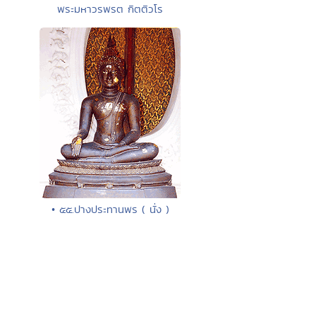
พระมหาวรพรต กิตติวโร
• ๕๕.ปางประทานพร ( นั่ง )