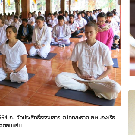
2564 ณ วัดประสิทธิ์ธรรมสาร ต.โคกสะอาด อ.หนองเรือ
จ.ขอนแก่น