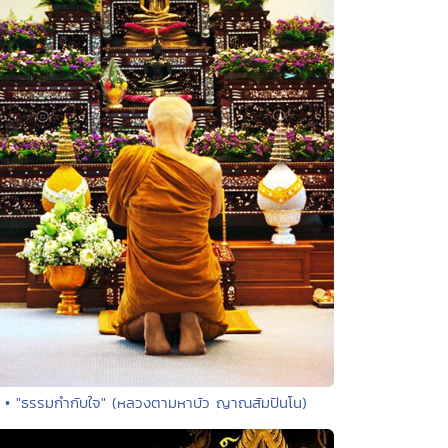
• "ธรรมกำกับใจ" (หลวงตามหาบัว ญาณสัมปันโน)