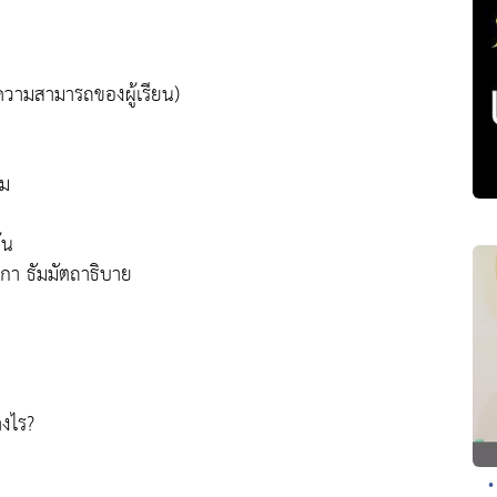
ความสามารถของผู้เรียน)
รม
้น
ีกา ธัมมัตถาธิบาย
างไร?
•