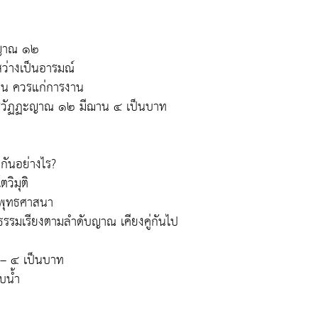
ฏะญาณ ๑๒
ว่างเป็นอารมณ์
อ่อน ควรแก่การงาน
ยปริวัฏฏะญาณ ๑๒ มีฌาน ๔ เป็นบาท
งกันอย่างไร?
วิมุติ
ระพุทธศาสนา
ธรรมเรียงตามลำดับญาณ เคียงคู่กันไป
 – ๔ เป็นบาท
บน้ำ