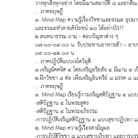
วางทุกสิ่งทุกอย่าง โดยมีฌานสมาบัติ ๘ และกสิ
... ภาคทฤษฎี
๑. Mind Map ความรู้เรื่องวิชชาและจรณะ อุปม
และจรณะทำลายสังโยชน์ ๑๐ ได้อย่างไร??
๒.สนทนาธรรม ถาม - ตอบปัญหาต่าง ๆ
๐๗.๐๐-๐๙.๐๐ น. รับประทานอาหารเช้า – อาบน
๐๙.๐๐-๑๒.๐๐ น.
... ภาคปฏิบัติแบบเจโตวิมุติ
๑.เจริญมัคคจิต ๔ โดยเจริญอริยสัจ ๔ มีฌาน ๔ เ
๒.ฝึกวิชชา ๘ ต่อ เพื่อเจริญอินทรีย์ ๘ มรรค ๘ 
... ภาคทฤษฎี
๑. Mind Map เรียนรู้การเจริญสติปัฏฐาน ๔ แบบปั
-สติปัฏฐาน ๔ ในพระสูตร
-สติปัฏฐาน ๔ ในพระอภิธรรม
-การปฏิบัติเจริญสติปัฏฐาน ๔ แบบสุขาปฏิปทา แ
๒. Mind Map ความรู้เรื่องสามัญผล
-การปฏิบัติวิชชา ๘ แบบสุขาปฏิปทา และการบร