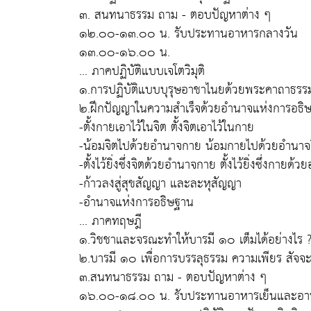
๓. สนทนาธรรม ถาม - ตอบปัญหาต่าง ๆ
๑๒.๐๐-๑๓.๐๐ น. รับประทานอาหารกลางวัน
๑๓.๐๐-๑๖.๐๐ น.
... ภาคปฏิบัติแบบเจโตวิมุติ
๑.การปฏิบัติแบบบุรุษอาชาไนยด้วยพระคาถาธร
๒.ฝึกปัญญาในความสำเร็จด้วยอำนาจแห่งการอธิษฐ
-ตั้งกายเอาไว้ในจิต ตั้งจิตเอาไว้ในกาย
-น้อมจิตไปด้วยอำนาจกาย น้อมกายไปด้วยอำนาจ
-ตั้งไว้ยิ่งซึ่งจิตด้วยอำนาจกาย ตั้งไว้ยิ่งซึ่งกายด้
-ก้าวลงสู่สุขสัญญา และละหุสัญญา
-อำนาจแห่งการอธิษฐาน
... ภาคทฤษฎี
๑.วิชชาและจรณะทำให้บารมี ๑๐ เต็มได้อย่างไร 
๒.บารมี ๑๐ เพื่อการบรรลุธรรม ความเพียร สัจจะ
๓.สนทนาธรรม ถาม - ตอบปัญหาต่าง ๆ
๑๖.๐๐-๑๘.๐๐ น. รับประทานอาหารเย็นและอา