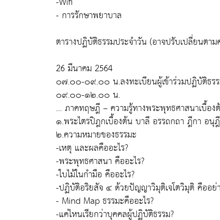
-Wifi
- การรักษาพยาบาล
ตารางปฏิบัติธรรมประจำวัน (อาจปรับเปลี่ยนตาม
26 มีนาคม 2564
๐๗.๐๐-๐๙.๐๐ น.ลงทะเบียนผู้เข้าร่วมปฏิบัติธร
๐๙.๐๐-๑๒.๐๐ น.
... ภาคทฤษฎี – ความรู้ทางพระพุทธศาสนาเบื้องต
๑.พระไตรปิฎกเบื้องต้น บาลี อรรถกถา ฎีกา อนุฎ
๒.ความหมายของธรรมะ
-เหตุ และผลคืออะไร?
-พระพุทธศาสนา คืออะไร?
-ใบไม้ในกำมือ คืออะไร?
-ปฏิบัติอริยสัจ ๔ ด้วยปัญญาวิมุติเจโตวิมุติ คืออย่
- Mind Map ธรรมะคืออะไร?
-แค่ไหนเรียกว่าบุคคลผู้ปฏิบัติธรรม?