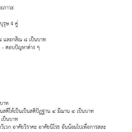
พะภาวะ
รุษ 4 คู่
ติ ๘ และกสิณ ๘ เป็นบาท
- ตอบปัญหาต่าง ๆ
นบาท
สติให้เป็นเป็นสติปัฏฐาน ๔ มีฌาน ๔ เป็นบาท
 เป็นบาท
ยวิเวก อาศัยวิราคะ อาศัยนิโรธ อันน้อมไปเพื่อการสละ