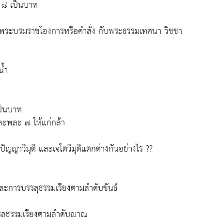
ณ ๘ เป็นบาท
าพระบรมราชโองการหรือคำสั่ง กับพระธรรมเทศนา วิชชา
้ำ
ป็นบาท
และพละ ๗ ให้แก่กล้า
ญญาวิมุติ และเจโตวิมุติแตกต่างกันอย่างไร ??
ละการบรรลุธรรมเรียงตามลำดับขันธ์
รลุธรรมเรียงตามลำดับญาณ