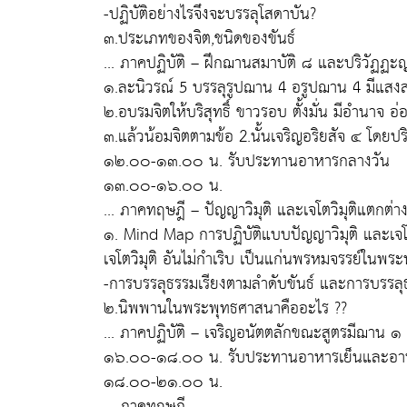
-ปฏิบัติอย่างไรจึงจะบรรลุโสดาบัน?
๓.ประเภทของจิต,ชนิดของขันธ์
... ภาคปฏิบัติ – ฝึกฌานสมาบัติ ๘ และปริวัฏ
๑.ละนิวรณ์ 5 บรรลุรูปฌาน 4 อรูปฌาน 4 มีแสงส
๒.อบรมจิตให้บริสุทธิ์ ขาวรอบ ตั้งมั่น มีอำนาจ 
๓.แล้วน้อมจิตตามข้อ 2.นั้นเจริญอริยสัจ ๔ โด
๑๒.๐๐-๑๓.๐๐ น. รับประทานอาหารกลางวัน
๑๓.๐๐-๑๖.๐๐ น.
... ภาคทฤษฎี – ปัญญาวิมุติ และเจโตวิมุติแตกต่า
๑. Mind Map การปฏิบัติแบบปัญญาวิมุติ และเจโต
เจโตวิมุติ อันไม่กำเริบ เป็นแก่นพรหมจรรย์ในพ
-การบรรลุธรรมเรียงตามลำดับขันธ์ และการบรรลุ
๒.นิพพานในพระพุทธศาสนาคืออะไร ??
... ภาคปฏิบัติ – เจริญอนัตตลักขณะสูตรมีฌาน ๑
๑๖.๐๐-๑๘.๐๐ น. รับประทานอาหารเย็นและอา
๑๘.๐๐-๒๑.๐๐ น.
... ภาคทฤษฎี