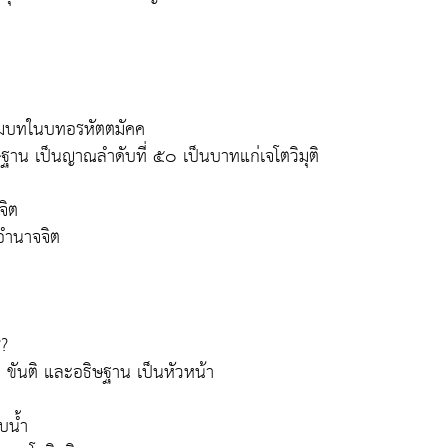
รมบทในบทอรหัตตมัคค
าน เป็นญาณลำดับที่ ๕๐ เป็นบาทแก่เจโตวิมุติ
จิต
วยอำนาจจิต
??
 ขันติ และอธิษฐาน เป็นหัวหน้า
บน้ำ