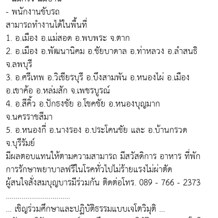
- พนักงานขับรถ
สามารถทำงานได้ในพื้นที่
1. อ.เมือง อ.แม่สอด อ.พบพระ จ.ตาก
2. อ.เมือง อ.พัฒนานิคม อ.ชัยบาดาล อ.ท่าหลวง อ.ลำสนธิ
จ.ลพบุรี
3. อ.ศรีเทพ อ.วิเชียรบุรี อ.บึงสามพัน อ.หนองไผ่ อ.เมือง
อ.เขาค้อ อ.หล่มสัก จ.เพชรบูรณ์
4. อ.สีคิ้ว อ.ปักธงชัย อ.โชคชัย อ.หนองบุญมาก
จ.นครราชสีมา
5. อ.หนองกี่ อ.นางรอง อ.ประโคนชัย และ อ.บ้านกรวด
จ.บุรีรัมย์
มีผลตอบแทนให้ตามความสามารถ มีสวัสดิการ อาหาร ที่พัก
การรักษาพยาบาลฟรีในโรคทั่วไปไม่ร้ายแรงไม่ผ่าตัด
ผู้สนใจสั่งสมบุญบารมีร่วมกัน ติดต่อโทร. 089 - 766 - 2373
.................................
... เชิญร่วมศึกษาและปฏิบัติธรรมแบบเจโตวิมุติ ...