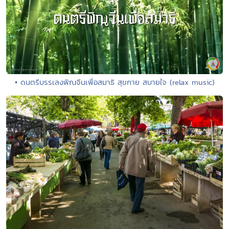
• ดนตรีบรรเลงพิณจีนเพื่อสมาธิ สุขกาย สบายใจ (relax music)