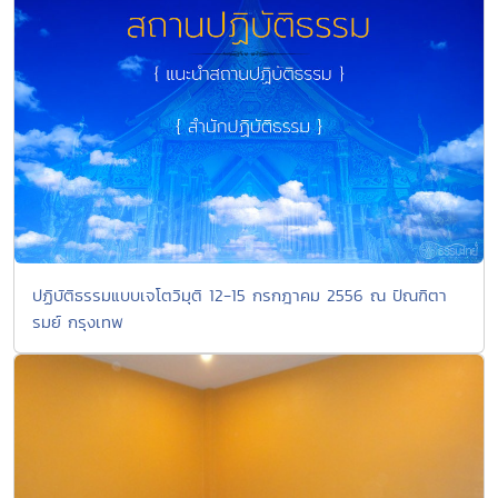
ปฏิบัติธรรมแบบเจโตวิมุติ 12-15 กรกฎาคม 2556 ณ ปัณฑิตา
รมย์ กรุงเทพ