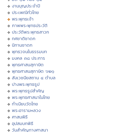
งานบุญประจำปี
ประเพณีทั่วไทย
พระพุทธเจ้า
ภาพพระพุทธประวัติ
ประวัติพระพุทธสาวก
ทศชาติชาดก
นิทานชาดก
พุทธวจนในธรรมบท
มงคล ๓๘ ประการ
พุทธศาสนสุภาษิต
พุทธศาสนสุภาษิต ๖๒๑
สังเวชนียสถาน ๔ ตำบล
ปางพระพุทธรูป
พระพุทธรูปสำคัญ
พระพุทธศาสนาในไทย
ทำเนียบวัดไทย
พระอารามหลวง
ศาสนพิธี
อุปสมบทพิธี
วันสำคัญทางศาสนา