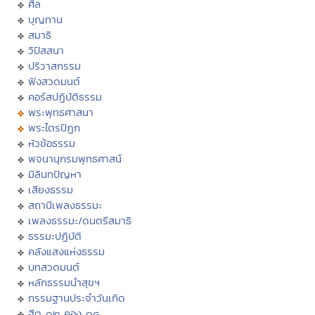
ศีล
บุญทาน
สมาธิ
วิปัสสนา
ปริวาสกรรม
ฟังสวดมนต์
คอร์สปฏิบัติธรรม
พระพุทธศาสนา
พระไตรปิฏก
หัวข้อธรรม
พจนานุกรมพุทธศาสน์
มิลินทปัญหา
เสียงธรรม
สถานีเพลงธรรมะ
เพลงธรรมะ/ดนตรีสมาธิ
ธรรมะปฏิบัติ
คลังแสงแห่งธรรม
บทสวดมนต์
หลักธรรมนำสุขฯ
กรรมฐานประจำวันเกิด
ฮีต ๑๒ คอง ๑๔