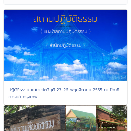
ปฏิบัติธรรม แบบเจโตวิมุติ 23-26 พฤศจิกายน 2555 ณ ปัณฑิ
ตารมย์ กรุงเทพ