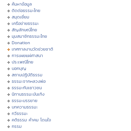
ค้นหาข้อมูล
ติดต่อธรรมะไทย
สมุดเยี่ยม
เครือข่ายธรรมะ
สัญลักษณ์ไทย
มุมสมาชิกธรรมะไทย
Donation
เทศกาลงานวัดช่วยชาติ
การเผยแผ่ศาสนา
ประเพณีไทย
บอกบุญ
สถานปฏิบัติธรรม
ธรรมะจากหลวงพ่อ
ธรรมะกับเยาวชน
นิทานธรรมะบันเทิง
ธรรมะบรรยาย
บทความธรรมะ
กวีธรรมะ
คติธรรม คำคม โดนใจ
กรรม