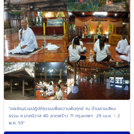
"ขอเชิญร่วมปฏิบัติธรรมเพื่อความพ้นทุกข์ ณ บ้านลานเสียง
ธรรม ซ.นาคนิวาส 40 ลาดพร้าว 71 กรุงเทพฯ 29 เม.ย. - 2
พ.ค. 59"