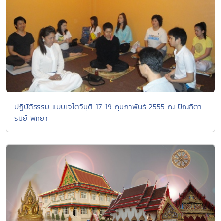
ปฏิบัติธรรม แบบเจโตวิมุติ 17-19 กุมภาพันธ์ 2555 ณ ปัณฑิตา
รมย์ พัทยา