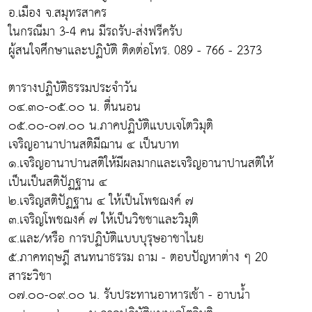
อ.เมือง จ.สมุทรสาคร
ในกรณีมา 3-4 คน มีรถรับ-ส่งฟรีครับ
ผู้สนใจศึกษาและปฏิบัติ ติดต่อโทร. 089 - 766 - 2373
ตารางปฏิบัติธรรมประจำวัน
๐๔.๓๐-๐๕.๐๐ น. ตื่นนอน
๐๕.๐๐-๐๗.๐๐ น.ภาคปฏิบัติแบบเจโตวิมุติ
เจริญอานาปานสติมีฌาน ๔ เป็นบาท
๑.เจริญอานาปานสติให้มีผลมากและเจริญอานาปานสติให้
เป็นเป็นสติปัฏฐาน ๔
๒.เจริญสติปัฏฐาน ๔ ให้เป็นโพชฌงค์ ๗
๓.เจริญโพชฌงค์ ๗ ให้เป็นวิชชาและวิมุติ
๔.และ/หรือ การปฏิบัติแบบบุรุษอาชาไนย
๕.ภาคทฤษฎี สนทนาธรรม ถาม - ตอบปัญหาต่าง ๆ 20
สาระวิชา
๐๗.๐๐-๐๙.๐๐ น. รับประทานอาหารเช้า - อาบน้ำ