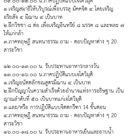
๐๙.๐๐-๑๒.๐๐ น.ภาคปฏิบัติแบบเจโตวิมุติ
๑.เจริญสมาธิให้บริบูรณ์เพื่อบรรลุ มัคคจิต ๔ โดยเจริญ
อริยสัจ ๔ มีฌาน ๔ เป็นบาท
๒.ฝึกวิชชา ๘ ต่อ เพื่อเจริญอินทรีย์ ๘ มรรค ๘ และพละ ๗
ให้แก่กล้า
๓.ภาคทฤษฎี สนทนาธรรม ถาม - ตอบปัญหาต่าง ๆ 20
สาระวิชา
๑๒.๐๐-๑๓.๐๐ น. รับประทานอาหารกลางวัน
๑๓.๐๐-๑๖.๐๐ น.ภาคปฏิบัติแบบเจโตวิมุติ
๑.เจริญอนัตตลักขณสูตรมีฌาน ๔ เป็นบาท
๒.ฝึกปัญญาในความสำเร็จด้วยอำนาจแห่งการอธิษฐาน เป็น
ญาณลำดับที่ ๕๐ เป็นบาทแก่เจโตวิมุติ
๓.และ/หรือ การปฏิบัติแบบจิตตกรีฑา 14 ขั้นตอน
๔.ภาคทฤษฎี สนทนาธรรม ถาม - ตอบปัญหาต่าง ๆ 20
สาระวิชา
๑๖.๐๐-๑๘.๐๐ น. รับประทานอาหารเย็นและอาบน้ำ