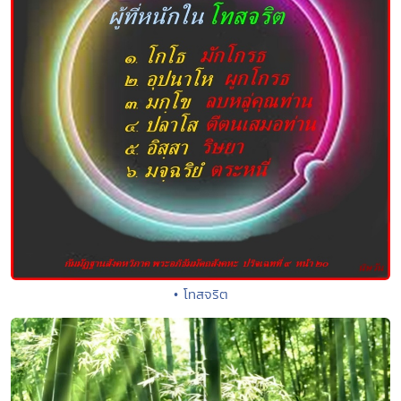
• โทสจริต