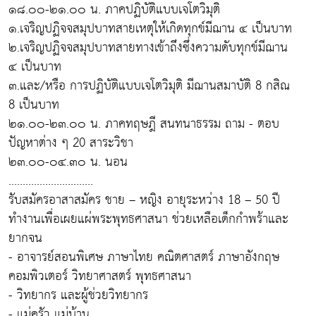
๑๘.๐๐-๒๑.๐๐ น. ภาคปฏิบัติแบบเจโตวิมุติ
๑.เจริญปฏิจจสมุปบาทสายเหตุให้เกิดทุกข์มีฌาน ๔ เป็นบาท
๒.เจริญปฏิจจสมุปบาทสายทางเข้าถึงซึ่งความดับทุกข์มีฌาน
๔ เป็นบาท
๓.และ/หรือ การปฏิบัติแบบเจโตวิมุติ มีฌานสมาบัติ 8 กสิณ
8 เป็นบาท
๒๑.๐๐-๒๓.๐๐ น. ภาคทฤษฎี สนทนาธรรม ถาม - ตอบ
ปัญหาต่าง ๆ 20 สาระวิชา
๒๓.๐๐-๐๔.๓๐ น. นอน
..............................
รับสมัครอาสาสมัคร ชาย – หญิง อายุระหว่าง 18 – 50 ปี
ทำงานเพื่อเผยแผ่พระพุทธศาสนา ช่วยเหลือเด็กกำพร้าและ
ยากจน
- อาจารย์สอนพิเศษ ภาษาไทย คณิตศาสตร์ ภาษาอังกฤษ
คอมพิวเตอร์ วิทยาศาสตร์ พุทธศาสนา
- วิทยากร และผู้ช่วยวิทยากร
- แม่ครัว แม่บ้าน