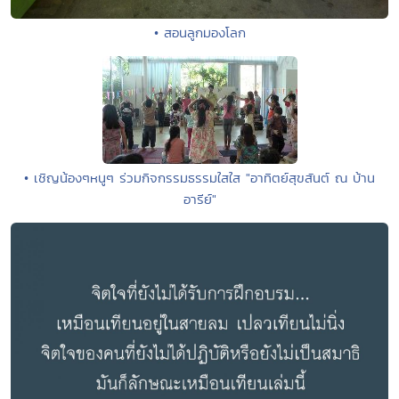
• สอนลูกมองโลก
• เชิญน้องๆหนูๆ ร่วมกิจกรรมธรรมใสใส "อาทิตย์สุขสันต์ ณ บ้าน
อารีย์"