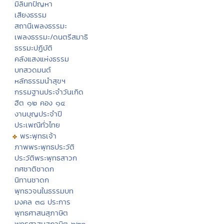
มิลินทปัญหา
เสียงธรรม
สถานีเพลงธรรมะ
เพลงธรรมะ/ดนตรีสมาธิ
ธรรมะปฏิบัติ
คลังแสงแห่งธรรม
บทสวดมนต์
หลักธรรมนำสุขฯ
กรรมฐานประจำวันเกิด
ฮีต ๑๒ คอง ๑๔
งานบุญประจำปี
ประเพณีทั่วไทย
พระพุทธเจ้า
ภาพพระพุทธประวัติ
ประวัติพระพุทธสาวก
ทศชาติชาดก
นิทานชาดก
พุทธวจนในธรรมบท
มงคล ๓๘ ประการ
พุทธศาสนสุภาษิต
พุทธศาสนสุภาษิต ๖๒๑