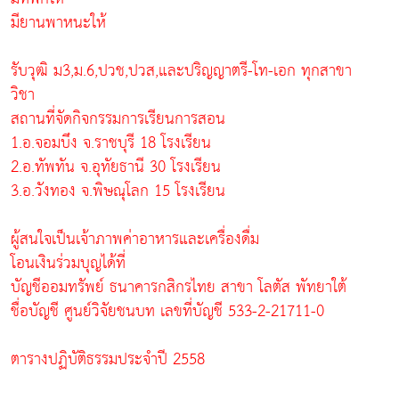
มียานพาหนะให้
รับวุฒิ ม3,ม.6,ปวช,ปวส,และปริญญาตรี-โท-เอก ทุกสาขา
วิชา
สถานที่จัดกิจกรรมการเรียนการสอน
1.อ.จอมบึง จ.ราชบุรี 18 โรงเรียน
2.อ.ทัพทัน จ.อุทัยธานี 30 โรงเรียน
3.อ.วังทอง จ.พิษณุโลก 15 โรงเรียน
ผู้สนใจเป็นเจ้าภาพค่าอาหารและเครื่องดื่ม
โอนเงินร่วมบุญได้ที่
บัญชีออมทรัพย์ ธนาคารกสิกรไทย สาขา โลตัส พัทยาใต้
ชื่อบัญชี ศูนย์วิจัยชนบท เลขที่บัญชี 533-2-21711-0
ตารางปฏิบัติธรรมประจำปี 2558