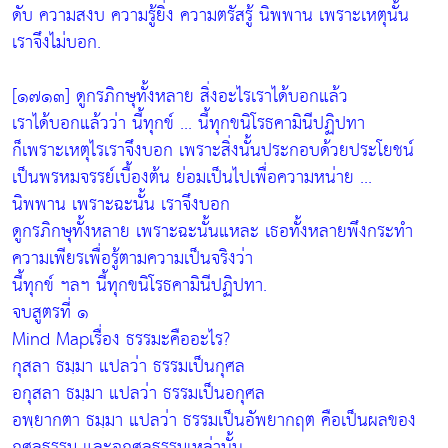
ดับ ความสงบ ความรู้ยิ่ง ความตรัสรู้ นิพพาน เพราะเหตุนั้น
เราจึงไม่บอก.
[๑๗๑๓] ดูกรภิกษุทั้งหลาย สิ่งอะไรเราได้บอกแล้ว
เราได้บอกแล้วว่า นี้ทุกข์ ... นี้ทุกขนิโรธคามินีปฏิปทา
ก็เพราะเหตุไรเราจึงบอก เพราะสิ่งนั้นประกอบด้วยประโยชน์
เป็นพรหมจรรย์เบื้องต้น ย่อมเป็นไปเพื่อความหน่าย ...
นิพพาน เพราะฉะนั้น เราจึงบอก
ดูกรภิกษุทั้งหลาย เพราะฉะนั้นแหละ เธอทั้งหลายพึงกระทำ
ความเพียรเพื่อรู้ตามความเป็นจริงว่า
นี้ทุกข์ ฯลฯ นี้ทุกขนิโรธคามินีปฏิปทา.
จบสูตรที่ ๑
Mind Mapเรื่อง ธรรมะคืออะไร?
กุสลา ธมฺมา แปลว่า ธรรมเป็นกุศล
อกุสลา ธมฺมา แปลว่า ธรรมเป็นอกุศล
อพฺยากตา ธมฺมา แปลว่า ธรรมเป็นอัพยากฤต คือเป็นผลของ
กุศลธรรม และอกุศลธรรมเหล่านั้น