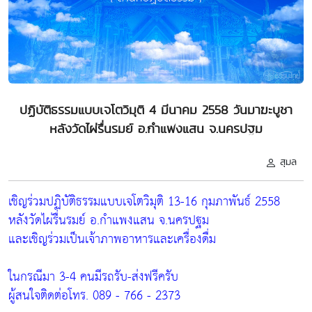
ปฏิบัติธรรมแบบเจโตวิมุติ 4 มีนาคม 2558 วันมาฆะบูชา
หลังวัดไผ่รื่นรมย์ อ.กำแพงแสน จ.นครปฐม
สุมล
เชิญร่วมปฏิบัติธรรมแบบเจโตวิมุติ 13-16 กุมภาพันธ์ 2558
หลังวัดไผ่รื่นรมย์ อ.กำแพงแสน จ.นครปฐม
และเชิญร่วมเป็นเจ้าภาพอาหารและเครื่องดื่ม
ในกรณีมา 3-4 คนมีรถรับ-ส่งฟรีครับ
ผู้สนใจติดต่อโทร. 089 - 766 - 2373