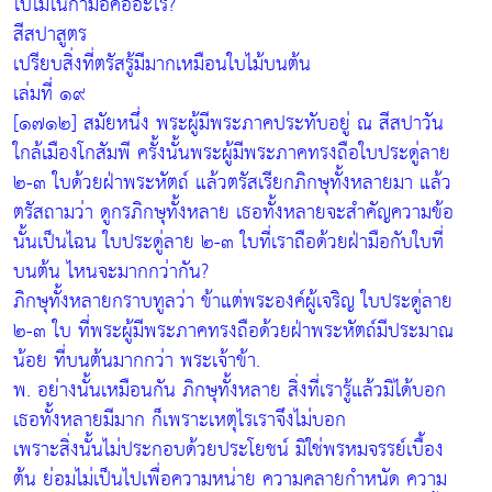
ใบไม้ในกำมือคืออะไร?
สีสปาสูตร
เปรียบสิ่งที่ตรัสรู้มีมากเหมือนใบไม้บนต้น
เล่มที่ ๑๙
[๑๗๑๒] สมัยหนึ่ง พระผู้มีพระภาคประทับอยู่ ณ สีสปาวัน
ใกล้เมืองโกสัมพี ครั้งนั้นพระผู้มีพระภาคทรงถือใบประดู่ลาย
๒-๓ ใบด้วยฝ่าพระหัตถ์ แล้วตรัสเรียกภิกษุทั้งหลายมา แล้ว
ตรัสถามว่า ดูกรภิกษุทั้งหลาย เธอทั้งหลายจะสำคัญความข้อ
นั้นเป็นไฉน ใบประดู่ลาย ๒-๓ ใบที่เราถือด้วยฝ่ามือกับใบที่
บนต้น ไหนจะมากกว่ากัน?
ภิกษุทั้งหลายกราบทูลว่า ข้าแต่พระองค์ผู้เจริญ ใบประดู่ลาย
๒-๓ ใบ ที่พระผู้มีพระภาคทรงถือด้วยฝ่าพระหัตถ์มีประมาณ
น้อย ที่บนต้นมากกว่า พระเจ้าข้า.
พ. อย่างนั้นเหมือนกัน ภิกษุทั้งหลาย สิ่งที่เรารู้แล้วมิได้บอก
เธอทั้งหลายมีมาก ก็เพราะเหตุไรเราจึงไม่บอก
เพราะสิ่งนั้นไม่ประกอบด้วยประโยชน์ มิใช่พรหมจรรย์เบื้อง
ต้น ย่อมไม่เป็นไปเพื่อความหน่าย ความคลายกำหนัด ความ