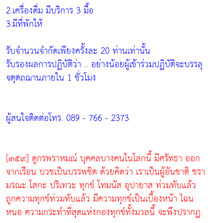
2.เครื่องดื่ม มีบริการ 3 มื้อ
3.มีที่พักให้
รับจำนวนจำกัดเพียงครั้งละ 20 ท่านเท่านั้น
รับรองผลการปฏิบัติว่า .. อย่างน้อยผู้เข้าร่วมปฏิบัติจะบรรลุ
จตุตถฌานภายใน 1 ชั่วโมง
ผู้สนใจติดต่อโทร. 089 - 766 - 2373
[๓๕๙] ดูกรพราหมณ์ บุคคลบางคนในโลกนี้ มีศรัทธา ออก
จากเรือน บวชเป็นบรรพชิต ด้วยคิดว่า เราเป็นผู้อันชาติ ชรา
มรณะ โสกะ ปริเทวะ ทุกข์ โทมนัส อุปายาส ท่วมทับแล้ว
ถูกความทุกข์ท่วมทับแล้ว มีความทุกข์เป็นเบื้องหน้า ไฉน
หนอ ความกระทำที่สุดแห่งกองทุกข์ทั้งมวลนี้ จะพึงปรากฏ.