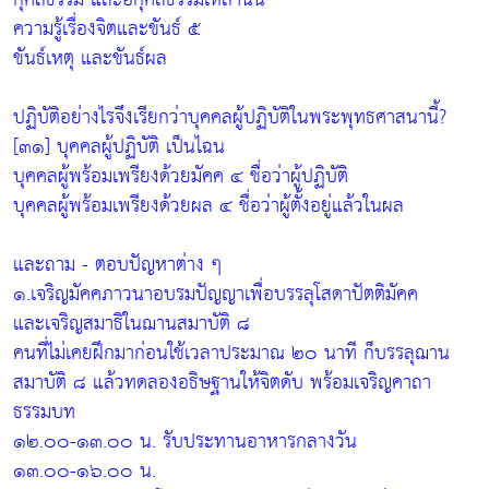
ความรู้เรื่องจิตและขันธ์ ๕
ขันธ์เหตุ และขันธ์ผล
ปฏิบัติอย่างไรจึงเรียกว่าบุคคลผู้ปฏิบัติในพระพุทธศาสนานี้?
[๓๑] บุคคลผู้ปฏิบัติ เป็นไฉน
บุคคลผู้พร้อมเพรียงด้วยมัคค ๔ ชื่อว่าผู้ปฏิบัติ
บุคคลผู้พร้อมเพรียงด้วยผล ๔ ชื่อว่าผู้ตั้งอยู่แล้วในผล
และถาม - ตอบปัญหาต่าง ๆ
๑.เจริญมัคคภาวนาอบรมปัญญาเพื่อบรรลุโสดาปัตติมัคค
และเจริญสมาธิในฌานสมาบัติ ๘
คนที่ไม่เคยฝึกมาก่อนใช้เวลาประมาณ ๒๐ นาที ก็บรรลุฌาน
สมาบัติ ๘ แล้วทดลองอธิษฐานให้จิตดับ พร้อมเจริญคาถา
ธรรมบท
๑๒.๐๐-๑๓.๐๐ น. รับประทานอาหารกลางวัน
๑๓.๐๐-๑๖.๐๐ น.