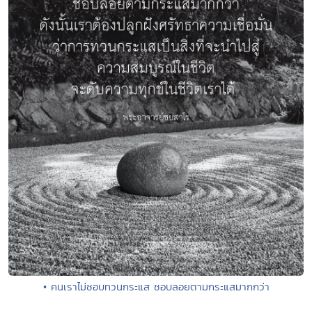
• คนเราไม่ชอบทวนกระแส ชอบลอยตามกระแสมากกว่า