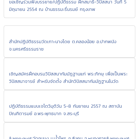
ขอเชิญร่วมฟังบรรยาย/ปฏิบัติธรรม ฝึกสมาธิ-วิปัสสนา วันที่ 5
มิถุนายน 2554 ณ บ้านธรรมะรื่นรมย์ กรุงเทพ
สำนักปฏิบัติธรรมวัดเกาะนางโดย ต.คลองน้อย อ.ปากพนัง
จ.นครศรีธรรมราช
เชิญสมัครฝึกอบรมวิปัสสนากัมมัฎฐานแก่ พระภิกษุ เพื่อเป็นพระ
วิปัสสนาจารย์ สำหรับจัดตั้ง สำนักวิปัสสนากัมมัฏฐานในวัด
ปฏิบัติธรรมแบบเจโตวิมุติวัน 5-8 กันยายน 2557 ณ สถาบัน
ปัณฑิตารมย์ อ.พระพุทธบาท จ.สระบุรี
&amp;quot;วัดอูบมุง บ.น้ำไพร อ.สังคม จ.หนองคาย&amp;quot;