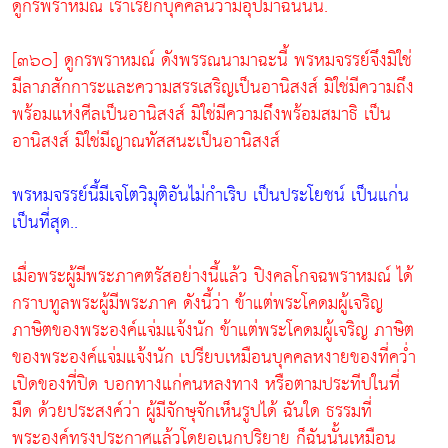
ดูกรพราหมณ์ เราเรียกบุคคลนี้ว่ามีอุปมาฉันนั้น.
[๓๖๐] ดูกรพราหมณ์ ดังพรรณนามาฉะนี้ พรหมจรรย์จึงมิใช่
มีลาภสักการะและความสรรเสริญเป็นอานิสงส์ มิใช่มีความถึง
พร้อมแห่งศีลเป็นอานิสงส์ มิใช่มีความถึงพร้อมสมาธิ เป็น
อานิสงส์ มิใช่มีญาณทัสสนะเป็นอานิสงส์
พรหมจรรย์นี้มีเจโตวิมุติอันไม่กำเริบ เป็นประโยชน์ เป็นแก่น
เป็นที่สุด..
เมื่อพระผู้มีพระภาคตรัสอย่างนี้แล้ว ปิงคลโกจฉพราหมณ์ ได้
กราบทูลพระผู้มีพระภาค ดังนี้ว่า ข้าแต่พระโคดมผู้เจริญ
ภาษิตของพระองค์แจ่มแจ้งนัก ข้าแต่พระโคดมผู้เจริญ ภาษิต
ของพระองค์แจ่มแจ้งนัก เปรียบเหมือนบุคคลหงายของที่คว่ำ
เปิดของที่ปิด บอกทางแก่คนหลงทาง หรือตามประทีปในที่
มืด ด้วยประสงค์ว่า ผู้มีจักษุจักเห็นรูปได้ ฉันใด ธรรมที่
พระองค์ทรงประกาศแล้วโดยอเนกปริยาย ก็ฉันนั้นเหมือน