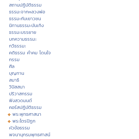
สถานปฏิบัติธรรม
ธรรมะจากหลวงพ่อ
ธรรมะกับเยาวชน
นิทานธรรมะบันเทิง
ธรรมะบรรยาย
บทความธรรมะ
กวีธรรมะ
คติธรรม คำคม โดนใจ
กรรม
ศีล
บุญทาน
สมาธิ
วิปัสสนา
ปริวาสกรรม
ฟังสวดมนต์
คอร์สปฏิบัติธรรม
พระพุทธศาสนา
พระไตรปิฏก
หัวข้อธรรม
พจนานุกรมพุทธศาสน์