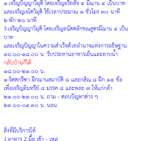
๑.เจริญปัญญาวิมุติ โดยเจริญอริยสัจ ๔ มีฌาน ๔ เป็นบาท
และเจริญเจโตวิมุติ ใช้เวลาประมาณ ๑ ชั่วโมง ๓๐ นาที
๒.พัก ๒๐ นาที
3.เจริญปัญญาวิมุติ โดยเจริญอนัตตลักขณสูตรมีฌาน ๔ เป็น
บาท
และเจริญปัญญาในความสำเร็จด้วยอำนาจแห่งการอธิษฐาน
๑๖.๐๐-๑๘.๐๐ น. รับประทานอาหารเย็นและอาบน้ำ
กลับบ้านก็ได้
๑๘.๐๐-๒๑.๐๐ น.
๑.จิตตกรีฑา ฝึกฌานสมาบัติ ๘ และกสิณ ๘ ฝึก ๑๔ ข้อ
เพื่อเจริญอินทรีย์ ๘ มรรค ๘ และพละ ๗ ให้แก่กล้า
๒๑.๐๐-๒๓.๐๐ น. ถาม - ตอบปัญหาต่าง ๆ
๒๓.๐๐-๐๔.๓๐ น. นอน
สิ่งที่มีบริการให้
1.อาหาร 2 มื้อ เช้า - เพล