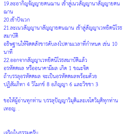
19.ละอากิญจัญญายตนฌาน เข้าสู่เนวสัญญานาสัญญายตน
ฌาน
20.เข้าปัจเวก
21.ละเนวสัญญานาสัญญายตนฌาน เข้าสู่สัญญาเวทยิตนิโรธ
สมาบัติ
อธิษฐานให้จิตตสังขารดับลงไปตามเวลาที่กำหนด เช่น 10
นาที
22.ออกจากสัญญาเวทยิตนิโรธสมาบัติแล้ว
อรหัตตผล หรืออนาคามีผล เกิด 1 ขณะจิต
ถ้าบรรลุอรหัตตผล จะเป็นอรหัตตผลพร้อมด้วย
ปฏิสัมภิทา 4 วิโมกข์ 8 อภิญญา 6 และวิชชา 3
ขอให้ผู้อ่านทุกท่าน บรรลุปัญญาวิมุติและเจโตวิมุติทุกท่าน
เทอญ. .
เจริญในธรรมครับ..