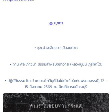
8,903
• ๑๐.ปางเสี่ยงบารมีลอยถาด
• ทาน ศีล ภาวนา ธรรมสำหรับฆราวาส (หลวงปู่มั่น ภูริทัตโต)
• ปฏิบัติธรรมวันแม่ แบบเจโตวิมุติอันไม่กำเริบ(แก่นพรหมจรรย์) 12 -
15 สิงหาคม 2569 ณ ปัณฑิตารมย์สระบุรี