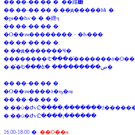
��.��-��.�� �. ��蹹͹
��.��-��.�� �.��ԭ�����Ѩ �
�լҹ��Һѵ� � �繺ҷ
��.��-��.�� �.
�Ѻ��зҹ�������� - �Һ���
��.��-��.�� �.
�.��ԭ�������Ҹ�
��������ʵԷ����ͧ�������ä�Ѻ��
�.�֡�Ե���ձ� ���������ص�
��.��-��.�� �.
�Ѻ��зҹ����á�ҧ�ѹ
��.��-��.�� �.
�.��û�ԺѵԸ����¡�������ž�����
�.��û�ԺѵԸ����¡������
16.00-18.00 �.
��Ѻ��ҹ