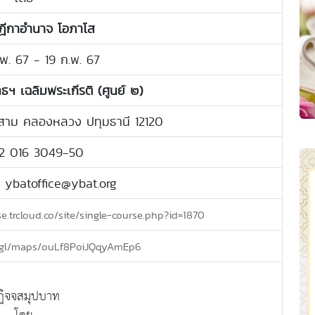
บฎีกาอำนาจ โอภาโส
ก.พ. 67 - 19 ก.พ. 67
ทธฯ เฉลิมพระเกีรติ (ศูนย์ ๒)
องสาม คลองหลวง ปทุมธานี 12120
02 016 3049-50
: ybatoffice@ybat.org
se.trcloud.co/site/single-course.php?id=1870
o.gl/maps/ouLf8PoiJQqyAmEp6
ฏิจจสมุปบาท