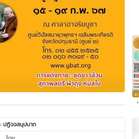
•
 : ปฏิจจสมุปบาท
โดย