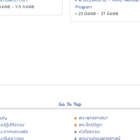
•
ก.ค.68 - 1-5 ก.ค.68
Program
• 23 มิ.ย.68 - 27 มิ.ย.68
Go To Top
บุญ
พระพุทธศาสนา
นปฏิบัติธรรม
พระไตรปิฏก
มะจากหลวงพ่อ
หัวข้อธรรม
มะกับเยาวชน
พจนานุกรมพุทธศาสน์