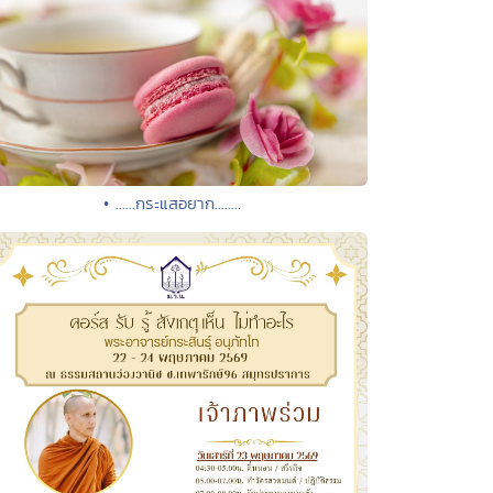
• ......กระแสอยาก........