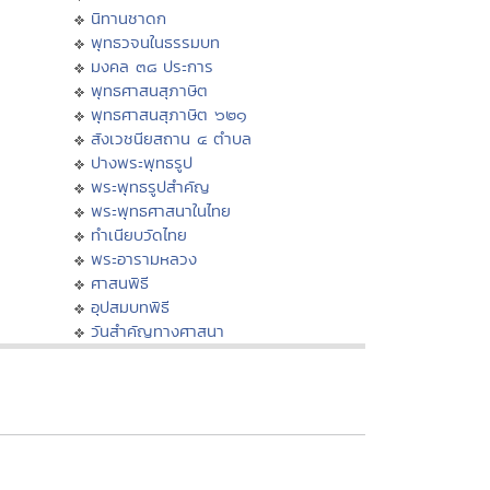
นิทานชาดก
พุทธวจนในธรรมบท
มงคล ๓๘ ประการ
พุทธศาสนสุภาษิต
พุทธศาสนสุภาษิต ๖๒๑
สังเวชนียสถาน ๔ ตำบล
ปางพระพุทธรูป
พระพุทธรูปสำคัญ
พระพุทธศาสนาในไทย
ทำเนียบวัดไทย
พระอารามหลวง
ศาสนพิธี
อุปสมบทพิธี
วันสำคัญทางศาสนา