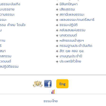
นธรรมะบันเทิง
มิลินทปัญหา
มะบรรยาย
เสียงธรรม
วามธรรมะ
สถานีเพลงธรรมะ
ธรรมะ
เพลงธรรมะ/ดนตรีสมาธิ
ธรรม คำคม โดนใจ
ธรรมะปฏิบัติ
ม
คลังแสงแห่งธรรม
บทสวดมนต์
ทาน
หลักธรรมนำสุขฯ
ิ
กรรมฐานประจำวันเกิด
สสนา
ฮีต ๑๒ คอง ๑๔
วาสกรรม
งานบุญประจำปี
สวดมนต์
ประเพณีทั่วไทย
สปฏิบัติธรรม
Eng
ธรรมะไทย