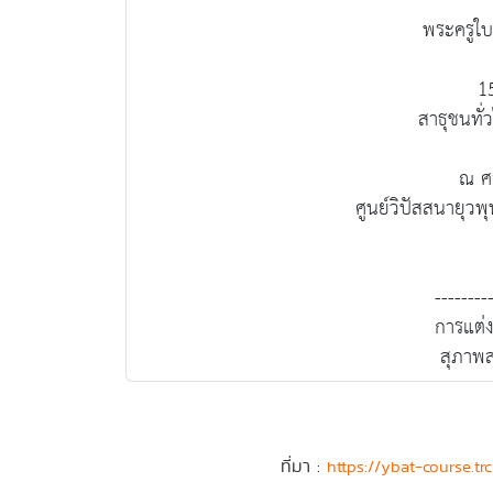
พระครูใ
1
สาธุชนทั่ว
ณ ศ
ศูนย์วิปัสสนายุวพุ
--------
การแต่ง
สุภาพส
ที่มา :
https://ybat-course.tr