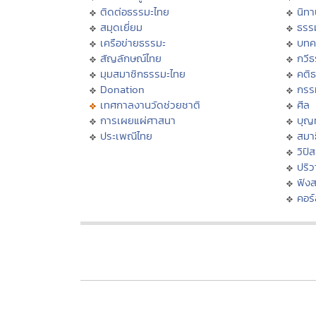
ติดต่อธรรมะไทย
นิทา
สมุดเยี่ยม
ธรร
เครือข่ายธรรมะ
บทค
สัญลักษณ์ไทย
กวี
มุมสมาชิกธรรมะไทย
คติ
Donation
กรร
เทศกาลงานวัดช่วยชาติ
ศีล
การเผยแผ่ศาสนา
บุญ
ประเพณีไทย
สมาธ
วิปั
ปริ
ฟัง
คอร์