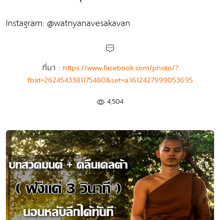
Instagram: @watnyanavesakavan
ที่มา :
https://www.facebook.com/photo/?
fbid=2624543381175480&set=a.1612427999053695
4,504