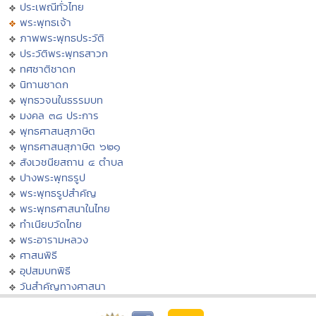
ประเพณีทั่วไทย
พระพุทธเจ้า
ภาพพระพุทธประวัติ
ประวัติพระพุทธสาวก
ทศชาติชาดก
นิทานชาดก
พุทธวจนในธรรมบท
มงคล ๓๘ ประการ
พุทธศาสนสุภาษิต
พุทธศาสนสุภาษิต ๖๒๑
สังเวชนียสถาน ๔ ตำบล
ปางพระพุทธรูป
พระพุทธรูปสำคัญ
พระพุทธศาสนาในไทย
ทำเนียบวัดไทย
พระอารามหลวง
ศาสนพิธี
อุปสมบทพิธี
วันสำคัญทางศาสนา