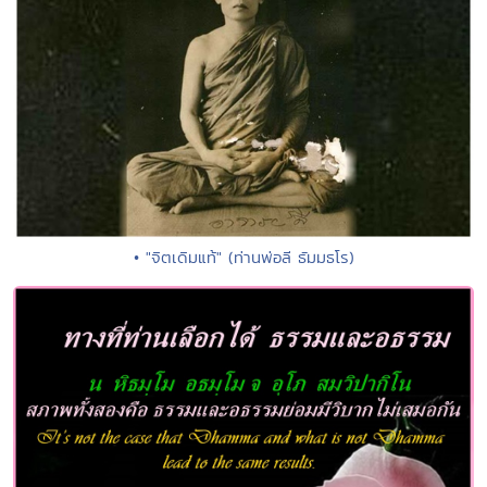
• "จิตเดิมแท้" (ท่านพ่อลี ธัมมธโร)