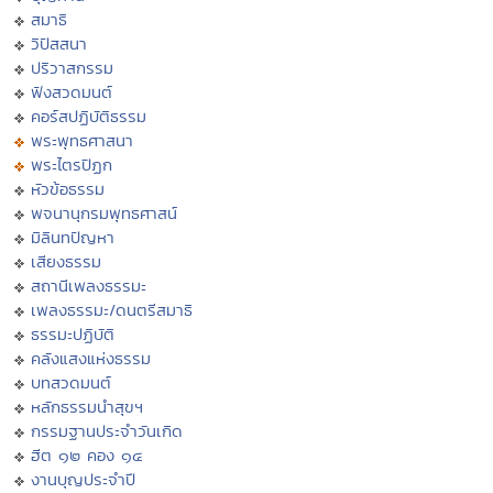
สมาธิ
วิปัสสนา
ปริวาสกรรม
ฟังสวดมนต์
คอร์สปฏิบัติธรรม
พระพุทธศาสนา
พระไตรปิฏก
หัวข้อธรรม
พจนานุกรมพุทธศาสน์
มิลินทปัญหา
เสียงธรรม
สถานีเพลงธรรมะ
เพลงธรรมะ/ดนตรีสมาธิ
ธรรมะปฏิบัติ
คลังแสงแห่งธรรม
บทสวดมนต์
หลักธรรมนำสุขฯ
กรรมฐานประจำวันเกิด
ฮีต ๑๒ คอง ๑๔
งานบุญประจำปี