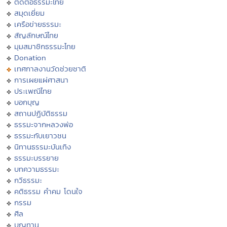
ติดต่อธรรมะไทย
สมุดเยี่ยม
เครือข่ายธรรมะ
สัญลักษณ์ไทย
มุมสมาชิกธรรมะไทย
Donation
เทศกาลงานวัดช่วยชาติ
การเผยแผ่ศาสนา
ประเพณีไทย
บอกบุญ
สถานปฏิบัติธรรม
ธรรมะจากหลวงพ่อ
ธรรมะกับเยาวชน
นิทานธรรมะบันเทิง
ธรรมะบรรยาย
บทความธรรมะ
กวีธรรมะ
คติธรรม คำคม โดนใจ
กรรม
ศีล
บุญทาน