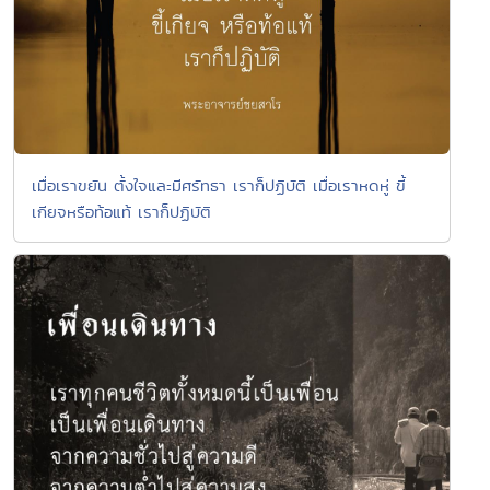
เมื่อเราขยัน ตั้งใจและมีศรัทธา เราก็ปฏิบัติ เมื่อเราหดหู่ ขี้
เกียจหรือท้อแท้ เราก็ปฏิบัติ