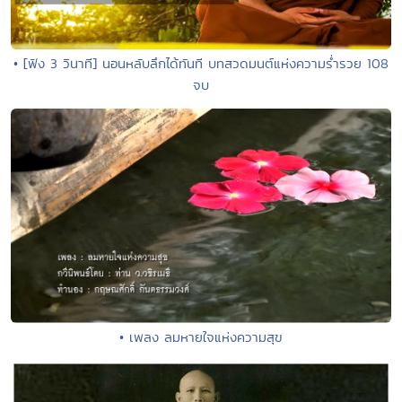
• [ฟัง 3 วินาที] นอนหลับลึกได้ทันที บทสวดมนต์แห่งความร่ำรวย 108
จบ
• เพลง ลมหายใจแห่งความสุข