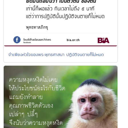
จำเพียงหัวใจของพระพุทธศาสนา ปฏิบัติจนตายก็ไม่หมด