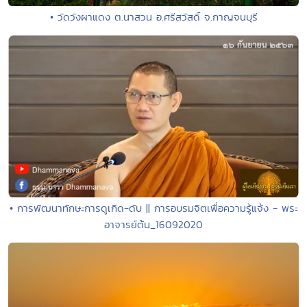
• วัดวังผาแดง ต.นาสวน อ.ศรีสวัสดิ์ จ.กาญจนบุรี
• การพัฒนาทักษะการดูเกิด-ดับ || การอบรมจิตเพื่อความรู้แจ้ง - พระ
อาจารย์ต้น_16092020