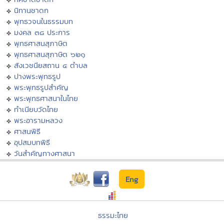
นิทานชาดก
พุทธวจนในธรรมบท
มงคล ๓๘ ประการ
พุทธศาสนสุภาษิต
พุทธศาสนสุภาษิต ๖๒๑
สังเวชนียสถาน ๔ ตำบล
ปางพระพุทธรูป
พระพุทธรูปสำคัญ
พระพุทธศาสนาในไทย
ทำเนียบวัดไทย
พระอารามหลวง
ศาสนพิธี
อุปสมบทพิธี
วันสำคัญทางศาสนา
Eng
ธรรมะไทย