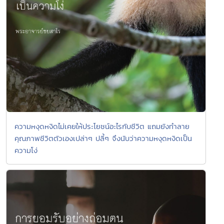
ความหงุดหงิดไม่เคยให้ประโยชน์อะไรกับชีวิต แถมยังทำลาย
คุณภาพชีวิตตัวเองเปล่าๆ ปลี้ๆ จึงนับว่าความหงุดหงิดเป็น
ความโง่