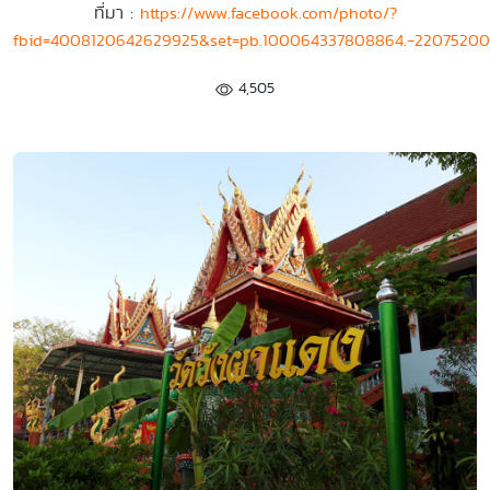
ที่มา :
https://www.facebook.com/photo/?
fbid=4008120642629925&set=pb.100064337808864.-22075200
4,505