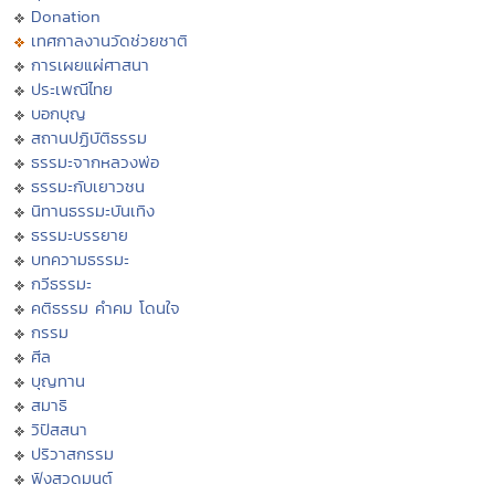
Donation
เทศกาลงานวัดช่วยชาติ
การเผยแผ่ศาสนา
ประเพณีไทย
บอกบุญ
สถานปฏิบัติธรรม
ธรรมะจากหลวงพ่อ
ธรรมะกับเยาวชน
นิทานธรรมะบันเทิง
ธรรมะบรรยาย
บทความธรรมะ
กวีธรรมะ
คติธรรม คำคม โดนใจ
กรรม
ศีล
บุญทาน
สมาธิ
วิปัสสนา
ปริวาสกรรม
ฟังสวดมนต์