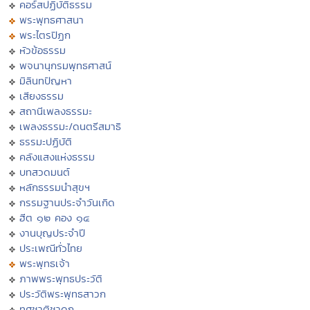
คอร์สปฏิบัติธรรม
พระพุทธศาสนา
พระไตรปิฏก
หัวข้อธรรม
พจนานุกรมพุทธศาสน์
มิลินทปัญหา
เสียงธรรม
สถานีเพลงธรรมะ
เพลงธรรมะ/ดนตรีสมาธิ
ธรรมะปฏิบัติ
คลังแสงแห่งธรรม
บทสวดมนต์
หลักธรรมนำสุขฯ
กรรมฐานประจำวันเกิด
ฮีต ๑๒ คอง ๑๔
งานบุญประจำปี
ประเพณีทั่วไทย
พระพุทธเจ้า
ภาพพระพุทธประวัติ
ประวัติพระพุทธสาวก
ทศชาติชาดก