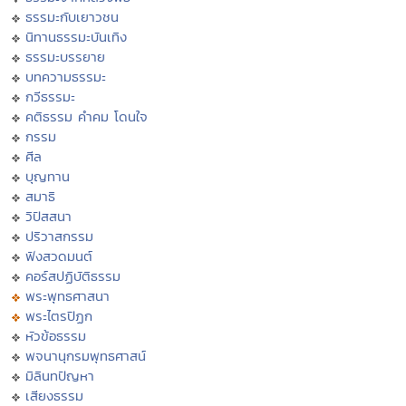
ธรรมะกับเยาวชน
นิทานธรรมะบันเทิง
ธรรมะบรรยาย
บทความธรรมะ
กวีธรรมะ
คติธรรม คำคม โดนใจ
กรรม
ศีล
บุญทาน
สมาธิ
วิปัสสนา
ปริวาสกรรม
ฟังสวดมนต์
คอร์สปฏิบัติธรรม
พระพุทธศาสนา
พระไตรปิฏก
หัวข้อธรรม
พจนานุกรมพุทธศาสน์
มิลินทปัญหา
เสียงธรรม