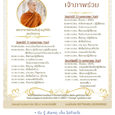
• รับ รู้ สังเกตุ เห็น ไม่ทำอะไร