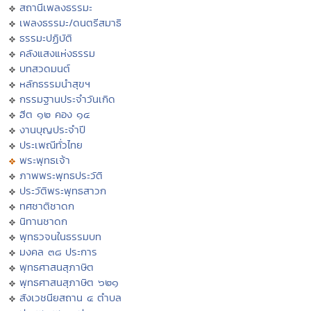
สถานีเพลงธรรมะ
เพลงธรรมะ/ดนตรีสมาธิ
ธรรมะปฏิบัติ
คลังแสงแห่งธรรม
บทสวดมนต์
หลักธรรมนำสุขฯ
กรรมฐานประจำวันเกิด
ฮีต ๑๒ คอง ๑๔
งานบุญประจำปี
ประเพณีทั่วไทย
พระพุทธเจ้า
ภาพพระพุทธประวัติ
ประวัติพระพุทธสาวก
ทศชาติชาดก
นิทานชาดก
พุทธวจนในธรรมบท
มงคล ๓๘ ประการ
พุทธศาสนสุภาษิต
พุทธศาสนสุภาษิต ๖๒๑
สังเวชนียสถาน ๔ ตำบล