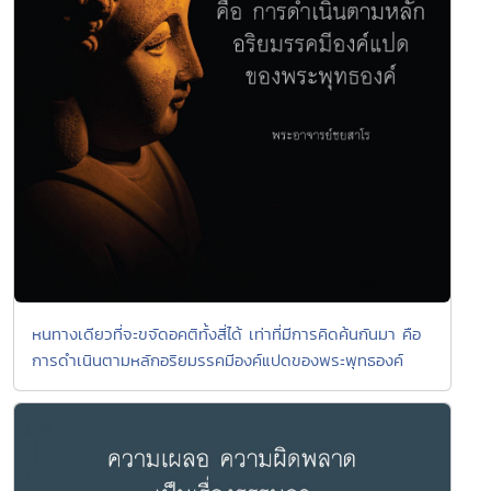
หนทางเดียวที่จะขจัดอคติทั้งสี่ได้ เท่าที่มีการคิดค้นกันมา คือ
การดำเนินตามหลักอริยมรรคมีองค์แปดของพระพุทธองค์