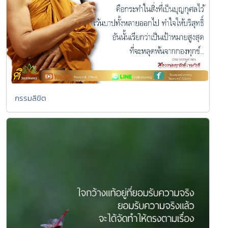
กรรมลิขิต