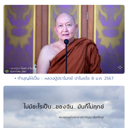
• ทำบุญให้เป็น :: หลวงปู่ปราโมทย์ ปาโมชฺโช 8 ม.ค. 2567