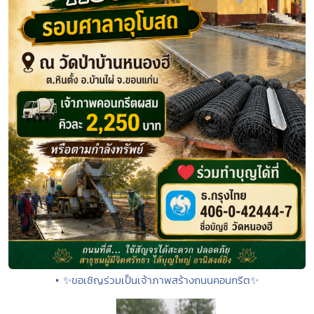
• ✨ขอเชิญร่วมเป็นเจ้าภาพสร้างถนนคอนกรีต✨