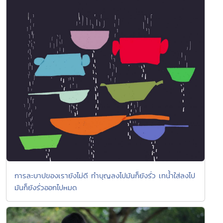
การละบาปของเรายังไม่ดี ทำบุญลงไปมันก็ยังรั่ว เทน้ำใส่ลงไป
มันก็ยังรั่วออกไปหมด