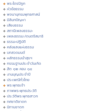
พระไตรปิฏก
หัวข้อธรรม
พจนานุกรมพุทธศาสน์
มิลินทปัญหา
เสียงธรรม
สถานีเพลงธรรมะ
เพลงธรรมะ/ดนตรีสมาธิ
ธรรมะปฏิบัติ
คลังแสงแห่งธรรม
บทสวดมนต์
หลักธรรมนำสุขฯ
กรรมฐานประจำวันเกิด
ฮีต ๑๒ คอง ๑๔
งานบุญประจำปี
ประเพณีทั่วไทย
พระพุทธเจ้า
ภาพพระพุทธประวัติ
ประวัติพระพุทธสาวก
ทศชาติชาดก
นิทานชาดก