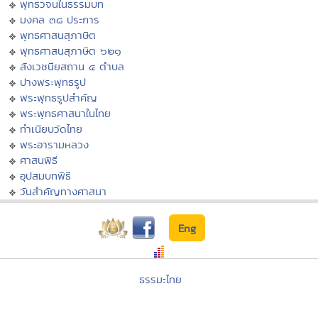
พุทธวจนในธรรมบท
มงคล ๓๘ ประการ
พุทธศาสนสุภาษิต
พุทธศาสนสุภาษิต ๖๒๑
สังเวชนียสถาน ๔ ตำบล
ปางพระพุทธรูป
พระพุทธรูปสำคัญ
พระพุทธศาสนาในไทย
ทำเนียบวัดไทย
พระอารามหลวง
ศาสนพิธี
อุปสมบทพิธี
วันสำคัญทางศาสนา
Eng
ธรรมะไทย