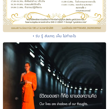
• รับ รู้ สังเกตุ เห็น ไม่ทำอะไร