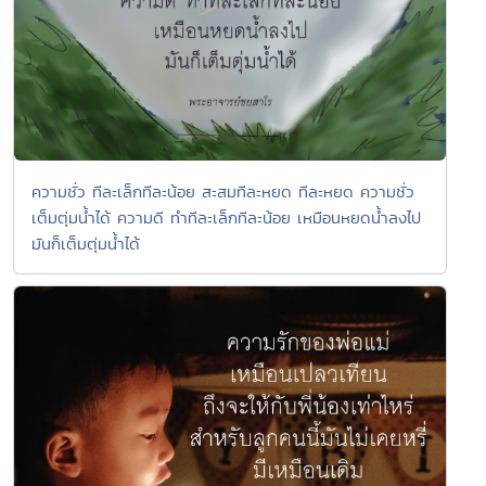
ความชั่ว ทีละเล็กทีละน้อย สะสมทีละหยด ทีละหยด ความชั่ว
เต็มตุ่มน้ำได้ ความดี ทำทีละเล็กทีละน้อย เหมือนหยดน้ำลงไป
มันก็เต็มตุ่มน้ำได้