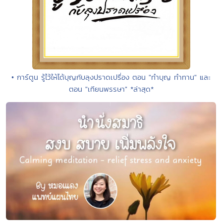
• การ์ตูน รู้ไว้ให้ได้บุญกับลุงปราดเปรื่อง ตอน "ทำบุญ ทำทาน" และ
ตอน "เทียนพรรษา" *ล่าสุด*