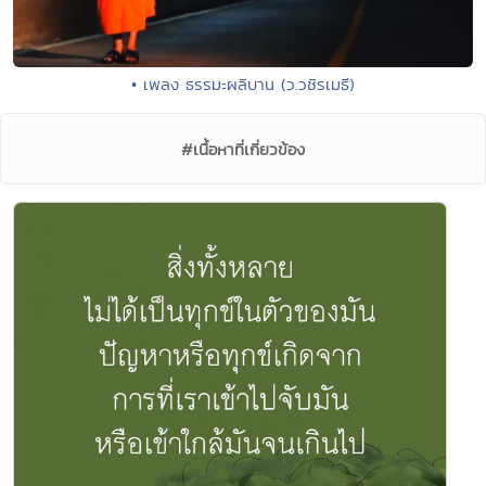
• เพลง ธรรมะผลิบาน (ว.วชิรเมธี)
#เนื้อหาที่เกี่ยวข้อง