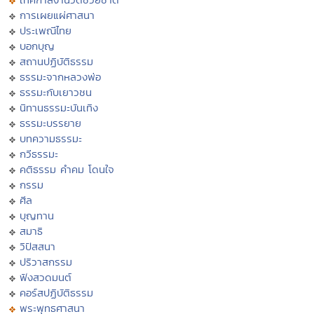
การเผยแผ่ศาสนา
ประเพณีไทย
บอกบุญ
สถานปฏิบัติธรรม
ธรรมะจากหลวงพ่อ
ธรรมะกับเยาวชน
นิทานธรรมะบันเทิง
ธรรมะบรรยาย
บทความธรรมะ
กวีธรรมะ
คติธรรม คำคม โดนใจ
กรรม
ศีล
บุญทาน
สมาธิ
วิปัสสนา
ปริวาสกรรม
ฟังสวดมนต์
คอร์สปฏิบัติธรรม
พระพุทธศาสนา