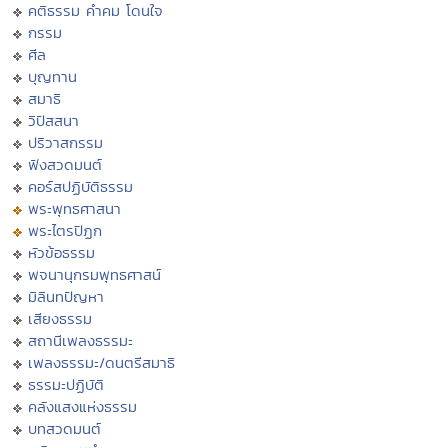
คติธรรม คำคม โดนใจ
กรรม
ศีล
บุญทาน
สมาธิ
วิปัสสนา
ปริวาสกรรม
ฟังสวดมนต์
คอร์สปฏิบัติธรรม
พระพุทธศาสนา
พระไตรปิฏก
หัวข้อธรรม
พจนานุกรมพุทธศาสน์
มิลินทปัญหา
เสียงธรรม
สถานีเพลงธรรมะ
เพลงธรรมะ/ดนตรีสมาธิ
ธรรมะปฏิบัติ
คลังแสงแห่งธรรม
บทสวดมนต์