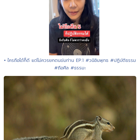
• ใครถือได้ก็ดี แต่ไม่ควรยกตนข่มท่าน EP.1 #วนิอินพุทธ #ปฏิบัติธรรม
#ถือศีล #ธรรมะ