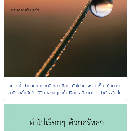
หยาดน้ำค้างบนยอดหญ้าย่อมเหือดแห้งไปอย่างรวดเร็ว เมื่อดวง
อาทิตย์ขึ้นฉันใด ชีวิตของมนุษย์ก็เปรียบเสมือนหยาดน้ำค้างฉันนั้น