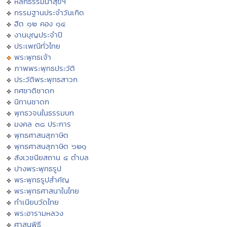
หลักธรรมนำสุขฯ
กรรมฐานประจำวันเกิด
ฮีต ๑๒ คอง ๑๔
งานบุญประจำปี
ประเพณีทั่วไทย
พระพุทธเจ้า
ภาพพระพุทธประวัติ
ประวัติพระพุทธสาวก
ทศชาติชาดก
นิทานชาดก
พุทธวจนในธรรมบท
มงคล ๓๘ ประการ
พุทธศาสนสุภาษิต
พุทธศาสนสุภาษิต ๖๒๑
สังเวชนียสถาน ๔ ตำบล
ปางพระพุทธรูป
พระพุทธรูปสำคัญ
พระพุทธศาสนาในไทย
ทำเนียบวัดไทย
พระอารามหลวง
ศาสนพิธี