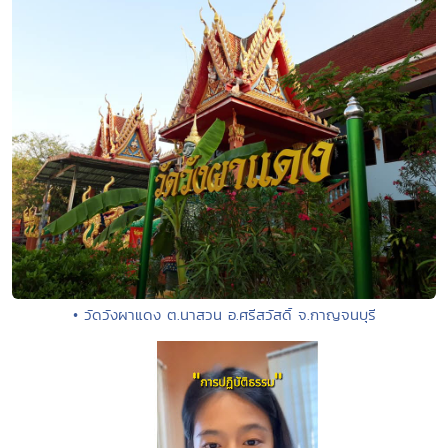
• วัดวังผาแดง ต.นาสวน อ.ศรีสวัสดิ์ จ.กาญจนบุรี