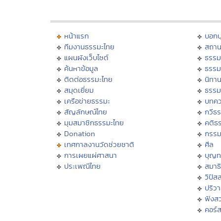
หน้าแรก
บอก
ทีมงานธรรมะไทย
สถาน
แผนผังเว็บไซต์
ธรรม
ค้นหาข้อมูล
ธรรม
ติดต่อธรรมะไทย
นิทาน
สมุดเยี่ยม
ธรรม
เครือข่ายธรรมะ
บทคว
สัญลักษณ์ไทย
กวีธ
มุมสมาชิกธรรมะไทย
คติธ
Donation
กรร
เทศกาลงานวัดช่วยชาติ
ศีล
การเผยแผ่ศาสนา
บุญท
ประเพณีไทย
สมาธิ
วิปัส
ปริว
ฟังส
คอร์ส