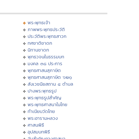
พระพุทธเจ้า
ภาพพระพุทธประวัติ
ประวัติพระพุทธสาวก
ทศชาติชาดก
นิทานชาดก
พุทธวจนในธรรมบท
มงคล ๓๘ ประการ
พุทธศาสนสุภาษิต
พุทธศาสนสุภาษิต ๖๒๑
สังเวชนียสถาน ๔ ตำบล
ปางพระพุทธรูป
พระพุทธรูปสำคัญ
พระพุทธศาสนาในไทย
ทำเนียบวัดไทย
พระอารามหลวง
ศาสนพิธี
อุปสมบทพิธี
วันสำคัญทางศาสนา