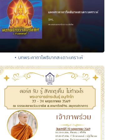
• บทพระคาถาโพธิบาทสะเดาะเคราะห์