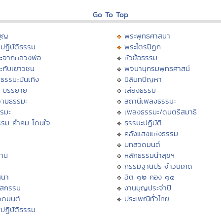
Go To Top
บุญ
พระพุทธศาสนา
ปฏิบัติธรรม
พระไตรปิฏก
ะจากหลวงพ่อ
หัวข้อธรรม
ะกับเยาวชน
พจนานุกรมพุทธศาสน์
ธรรมะบันเทิง
มิลินทปัญหา
ะบรรยาย
เสียงธรรม
ามธรรมะ
สถานีเพลงธรรมะ
รรมะ
เพลงธรรมะ/ดนตรีสมาธิ
รรม คำคม โดนใจ
ธรรมะปฏิบัติ
ม
คลังแสงแห่งธรรม
บทสวดมนต์
าน
หลักธรรมนำสุขฯ
กรรมฐานประจำวันเกิด
สนา
ฮีต ๑๒ คอง ๑๔
าสกรรม
งานบุญประจำปี
วดมนต์
ประเพณีทั่วไทย
ปฏิบัติธรรม