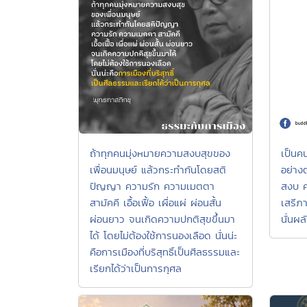
ถ้าทุกคนมุ่งหมายความสงบสุขของ
เป็นคน
เพื่อนมนุษย์ แล้วกระทำกันโดยสติ
อย่าง
ปัญญา ความรัก ความเมตตา
สงบ 
สามัคคี เอื้อเฟื้อ เผื่อแผ่ ผ่อนสั้น
เสรีภา
ผ่อนยาว จนเกิดความปกติสุขขึ้นมา
นั่นผลั
ได้ โดยไม่ต้องใช้การนองเลือด นั่นน่ะ
คือการเมืองที่บริสุทธิ์เป็นศีลธรรมและ
เรียกได้ว่าเป็นการกุศล