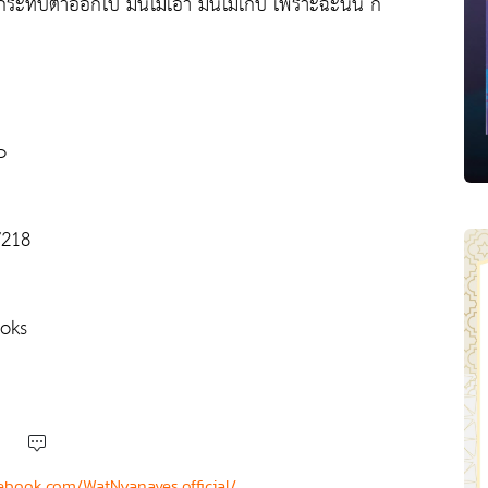
หูกระทบตาออกไป มันไม่เอา มันไม่เก็บ เพราะฉะนั้น ก็
๐
/218
oks
ebook.com/WatNyanaves.official/