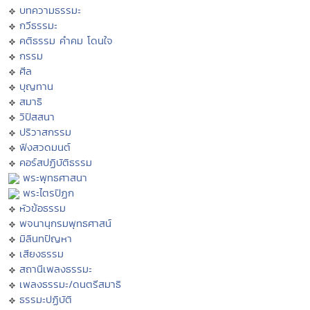
บทความธรรมะ
กวีธรรมะ
คติธรรม คำคม โดนใจ
กรรม
ศีล
บุญทาน
สมาธิ
วิปัสสนา
ปริวาสกรรม
ฟังสวดมนต์
คอร์สปฏิบัติธรรม
พระพุทธศาสนา
พระไตรปิฏก
หัวข้อธรรม
พจนานุกรมพุทธศาสน์
มิลินทปัญหา
เสียงธรรม
สถานีเพลงธรรมะ
เพลงธรรมะ/ดนตรีสมาธิ
ธรรมะปฏิบัติ