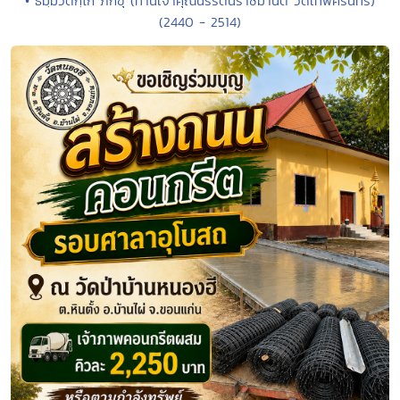
• ธมฺมวิตกฺโก ภิกขุ (ท่านเจ้าคุณนรรัตนราชมานิต วัดเทพศิรินทร์)
(2440 - 2514)