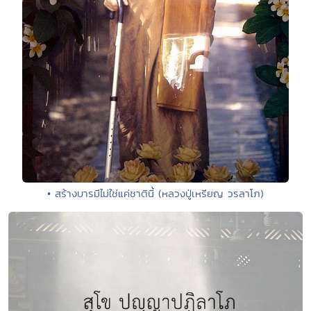
• สร้างบารมีไม่ใช่แค่ชาตินี้ (หลวงปู่เหรียญ วรลาโภ)