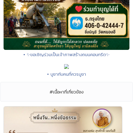
• ✨ขอเชิญร่วมเป็นเจ้าภาพสร้างถนนคอนกรีต✨
• บูชากับคนที่ควรบูชา
#เนื้อหาที่เกี่ยวข้อง