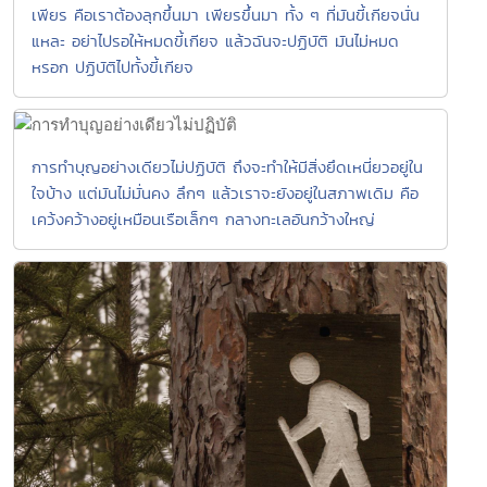
เพียร คือเราต้องลุกขึ้นมา เพียรขึ้นมา ทั้ง ๆ ที่มันขี้เกียจนั่น
แหละ อย่าไปรอให้หมดขี้เกียจ แล้วฉันจะปฏิบัติ มันไม่หมด
หรอก ปฏิบัติไปทั้งขี้เกียจ
การทำบุญอย่างเดียวไม่ปฏิบัติ ถึงจะทำให้มีสิ่งยึดเหนี่ยวอยู่ใน
ใจบ้าง แต่มันไม่มั่นคง ลึกๆ แล้วเราจะยังอยู่ในสภาพเดิม คือ
เคว้งคว้างอยู่เหมือนเรือเล็กๆ กลางทะเลอันกว้างใหญ่