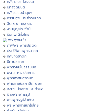
คลังแสงแห่งธรรม
บทสวดมนต์
หลักธรรมนำสุขฯ
กรรมฐานประจำวันเกิด
ฮีต ๑๒ คอง ๑๔
งานบุญประจำปี
ประเพณีทั่วไทย
พระพุทธเจ้า
ภาพพระพุทธประวัติ
ประวัติพระพุทธสาวก
ทศชาติชาดก
นิทานชาดก
พุทธวจนในธรรมบท
มงคล ๓๘ ประการ
พุทธศาสนสุภาษิต
พุทธศาสนสุภาษิต ๖๒๑
สังเวชนียสถาน ๔ ตำบล
ปางพระพุทธรูป
พระพุทธรูปสำคัญ
พระพุทธศาสนาในไทย
ทำเนียบวัดไทย