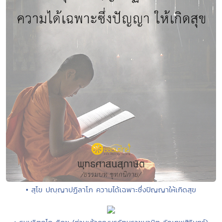
• สุโข ปญฺญาปฏิลาโภ ความได้เฉพาะซึ่งปัญญาให้เกิดสุข