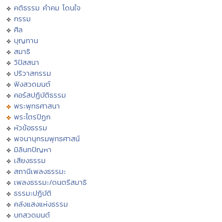
คติธรรม คำคม โดนใจ
กรรม
ศีล
บุญทาน
สมาธิ
วิปัสสนา
ปริวาสกรรม
ฟังสวดมนต์
คอร์สปฏิบัติธรรม
พระพุทธศาสนา
พระไตรปิฏก
หัวข้อธรรม
พจนานุกรมพุทธศาสน์
มิลินทปัญหา
เสียงธรรม
สถานีเพลงธรรมะ
เพลงธรรมะ/ดนตรีสมาธิ
ธรรมะปฏิบัติ
คลังแสงแห่งธรรม
บทสวดมนต์