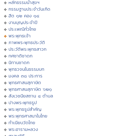
หลักธรรมนำสุขฯ
กรรมฐานประจำวันเกิด
ฮีต ๑๒ คอง ๑๔
งานบุญประจำปี
ประเพณีทั่วไทย
พระพุทธเจ้า
ภาพพระพุทธประวัติ
ประวัติพระพุทธสาวก
ทศชาติชาดก
นิทานชาดก
พุทธวจนในธรรมบท
มงคล ๓๘ ประการ
พุทธศาสนสุภาษิต
พุทธศาสนสุภาษิต ๖๒๑
สังเวชนียสถาน ๔ ตำบล
ปางพระพุทธรูป
พระพุทธรูปสำคัญ
พระพุทธศาสนาในไทย
ทำเนียบวัดไทย
พระอารามหลวง
ศาสนพิธี