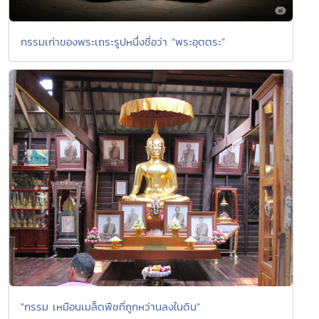
กรรมเก่าของพระเถระรูปหนึ่งชื่อว่า “พระอุตตระ”
"กรรม เหมือนเมล็ดพืชที่ถูกหว่านลงในดิน"