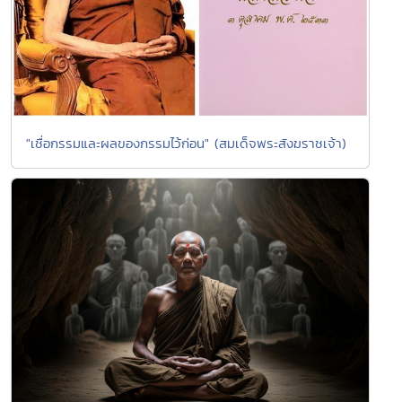
"เชื่อกรรมและผลของกรรมไว้ก่อน" (สมเด็จพระสังฆราชเจ้า)