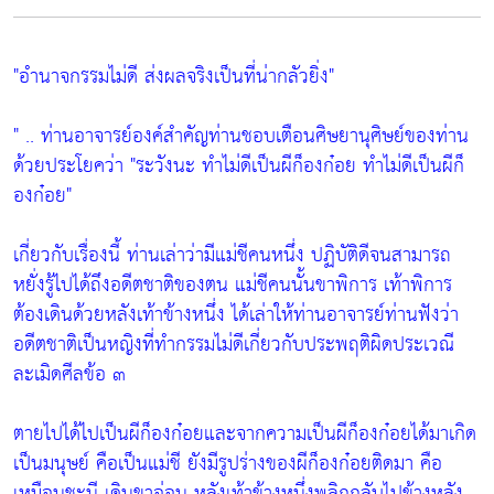
"อำนาจกรรมไม่ดี ส่งผลจริงเป็นที่น่ากลัวยิ่ง"
" .. ท่านอาจารย์องค์สำคัญท่านชอบเตือนศิษยานุศิษย์ของท่าน
ด้วยประโยคว่า
"ระวังนะ ทำไม่ดีเป็นผีก็องก๋อย ทำไม่ดีเป็นผีก็
องก๋อย"
เกี่ยวกับเรื่องนี้ ท่านเล่าว่ามีแม่ชีคนหนึ่ง ปฏิบัติดีจนสามารถ
หยั่งรู้ไปได้ถึงอดีตชาติของตน แม่ชีคนนั้นขาพิการ เท้าพิการ
ต้องเดินด้วยหลังเท้าข้างหนึ่ง ได้เล่าให้ท่านอาจารย์ท่านฟังว่า
อดีตชาติเป็นหญิงที่ทำกรรมไม่ดีเกี่ยวกับประพฤติผิดประเวณี
ละเมิดศีลข้อ ๓
ตายไปได้ไปเป็นผีก็องก๋อยและจากความเป็นผีก็องก๋อยได้มาเกิด
เป็นมนุษย์ คือเป็นแม่ชี ยังมีรูปร่างของผีก็องก๋อยติดมา คือ
เหมือนชะนี เดินขาอ่อน หลังเท้าข้างหนึ่งพลิกกลับไปข้างหลัง