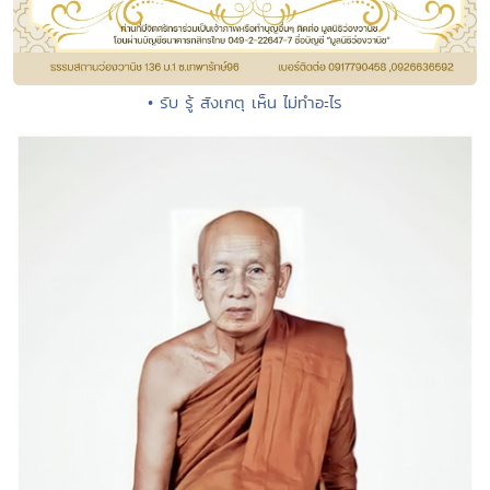
• รับ รู้ สังเกตุ เห็น ไม่ทำอะไร