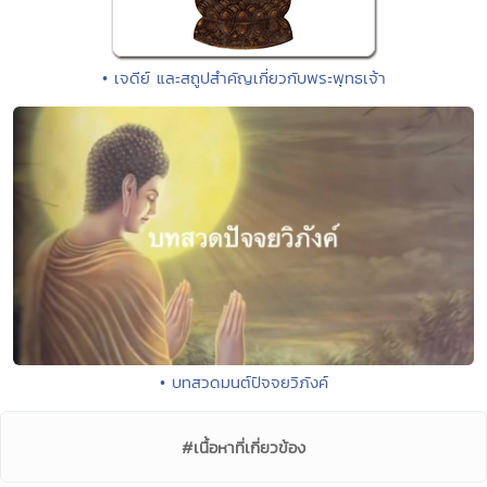
• เจดีย์ และสถูปสำคัญเกี่ยวกับพระพุทธเจ้า
• บทสวดมนต์ปัจจยวิภังค์
#เนื้อหาที่เกี่ยวข้อง