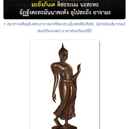
• สมาทานศีลอุโบสถ,อาราธนาศีลแปด,อุโบสถศีล,ศีล8, มีอานิสงส์มากแม้
สมบัติแห่งพระราชายังเทียบมิได้