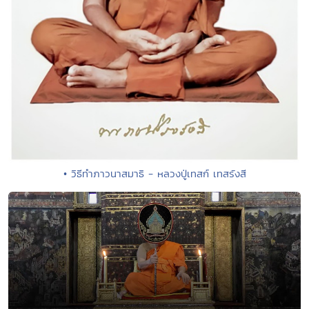
• วิธีทำภาวนาสมาธิ - หลวงปู่เทสก์ เทสรังสี