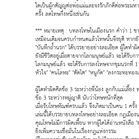
ใดเป็นผู้กตัญญูต่อพ่อแม่และจงรักภักดีต่อพระมห
ครั้ง ลดโทษกึ่งหนึ่งเช่นกัน
*** หมายเหตุ : บทลงโทษในเมืองนรก คำว่า 1 ชา
เหมือนเดิมจนครบกำหนดแล้วโทษนั้นจึงยุติ หากยัง
"บันทึกถ้ำนรก" ได้บรรยายอย่างละเอียด ผู้ใดทำผ
ยังมีชีวิตอยู่เมื่อตายจากโลกมนุษย์แล้ว จะได้รั
โลกมนุษย์แล้ว จะได้รับการลงโทษจากขุมนรกที่ 1 
หัวใจ" "คนโลหะ" "ตัดไต" "หนูกัด" "ลงกระทะทอ
ผู้ใดทำผิดศีลข้อ 3 ระหว่างพี่น้อง ลูกกับแม่เล
ข้อ 3 ระหว่างหมู่ญาติ นับว่าโทษหนักที่สุด
เมื่อรับโทษทัณฑ์ครบแล้ว จึงเกิดมาเป็นคน 1 ครั้ง
เล่มนี้ได้บรรยายบทลงโทษอย่างละเอียด กฎเมืองน
คุณโทษไม่มีการผิดเพี้ยน หากผู้ใดได้อ่านหนังสือ 
ยิ่งเพิ่มความเชื่อมั่นในเรื่องกฎแห่งกรรม