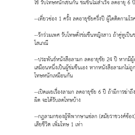
ใช้ รับโทษหนักเช่นกัน ข่มขืนไม่สำเร็จ ลดอายุ 6 ปี
--เที่ยวซ่อง 1 ครั้ง ลดอายุขัยครึ่งปี ผู้ใดติดกา
--รักร่วมเพศ รับโทษดั่งข่มขืนหญิงสาว ถ้าคู่หูเป็น
โสเภณี
--ประพันธ์หนังสือลามก ลดอายุขัย 24 ปี หากมีผู้อ
เสมือนหนึ่งเป็นผู้ข่มขืนเอง หากหนังสือลามกไม่ถ
โทษหนักเหมือนกัน
--เปิดเผยเรื่องลามก ลดอายุขัย 6 ปี ถ้ามีการฆ่าถึง
ผิด จะได้รับลดโทษบ้าง
--กฎลามกของผู้พิพากษาแซ่ลก (สมัยราชวงศ์ซ้อง) ได
เสียชีวิต เพิ่มโทษ 1 เท่า