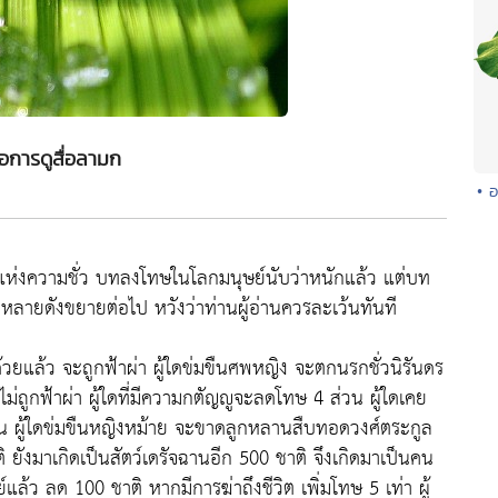
อการดูสื่อลามก
• 
่งความชั่ว บทลงโทษในโลกมนุษย์นับว่าหนักแล้ว แต่บท
กหลายดังขยายต่อไป หวังว่าท่านผู้อ่านควรละเว้นทันที
ตด้วยแล้ว จะถูกฟ้าผ่า ผู้ใดข่มขืนศพหญิง จะตกนรกชั่วนิรันดร
ไม่ถูกฟ้าผ่า ผู้ใดที่มีความกตัญญูจะลดโทษ 4 ส่วน ผู้ใดเคย
กัน ผู้ใดข่มขืนหญิงหม้าย จะขาดลูกหลานสืบทอดวงศ์ตระกูล
ังมาเกิดเป็นสัตว์เดรัจฉานอีก 500 ชาติ จึงเกิดมาเป็นคน
แล้ว ลด 100 ชาติ หากมีการฆ่าถึงชีวิต เพิ่มโทษ 5 เท่า ผู้