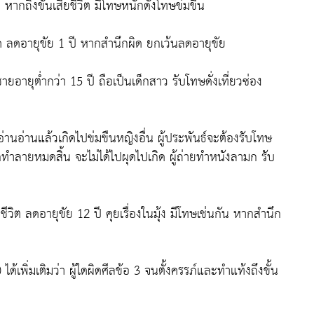
 หากถึงขั้นเสียชีวิต มีโทษหนักดั่งโทษข่มขืน
มโรค ลดอายุขัย 1 ปี หากสำนึกผิด ยกเว้นลดอายุขัย
ชายอายุต่ำกว่า 15 ปี ถือเป็นเด็กสาว รับโทษดั่งเที่ยวซ่อง
่านอ่านแล้วเกิดไปข่มขืนหญิงอื่น ผู้ประพันธ์จะต้องรับโทษ
ูกทำลายหมดสิ้น จะไม่ได้ไปผุดไปเกิด ผู้ถ่ายทำหนังลามก รับ
ชีวิต ลดอายุขัย 12 ปี คุยเรื่องในมุ้ง มีโทษเช่นกัน หากสำนึก
้เพิ่มเติมว่า ผู้ใดผิดศีลข้อ 3 จนตั้งครรภ์และทำแท้งถึงขั้น