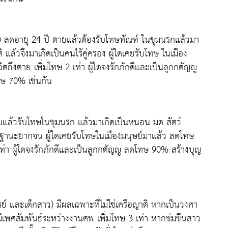
ปี) ลดอายุ 24 ปี ตายแล้วต้องรับโทษทัณฑ์ ในขุมนรกแล้วมา
แล้วจึงมาเกิดเป็นคนไร้คู่ครอง ผู้ใดเคยรับโทษ ในเมือง
ตถึงตาย เพิ่มโทษ 2 เท่า ผู้ใดจงรักภักดีและเป็นลูกกตัญญู
ษ 70% เช่นกัน
ายแล้วรับโทษในขุมนรก แล้วมาเกิดเป็นหนอน มด สัตว์
มีฐานะยากจน ผู้ใดเคยรับโทษในเมืองมนุษย์มาแล้ว ลดโทษ
 เท่า ผู้ใดจงรักภักดีและเป็นลูกกตัญญู ลดโทษ 90% สร้างบุญ
 และเด็กสาว) มีผลเฉพาะที่ไม่ใช่เครือญาติ หากเป็นวงศา
อมีเพศสัมพันธ์ระหว่างงานศพ เพิ่มโทษ 3 เท่า หากข่มขืนสาว