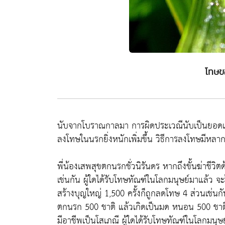
โทษข
นับจากโบราณกาลมา การผิดประเวณีนับเป็นยอดแห
ลงโทษในนรกยิ่งหนักเพิ่มขึ้น วิธีการลงโทษมีหลา
พี่น้องเสพสุขตกนรกชั่วนิรันดร หากถึงขั้นฆ่าชีวิ
เช่นกัน ผู้ใดได้รับโทษทัณฑ์ในโลกมนุษย์มาแล้ว จะ
สร้างบุญใหญ่ 1,500 ครั้งก็ถูกลดโทษ 4 ส่วนเช่น
ตกนรก 500 ชาติ แล้วเกิดเป็นมด หนอน 500 ชาติ ย
มีอาชีพเป็นโสเภณี ผู้ใดได้รับโทษทัณฑ์ในโลกมนุษย์