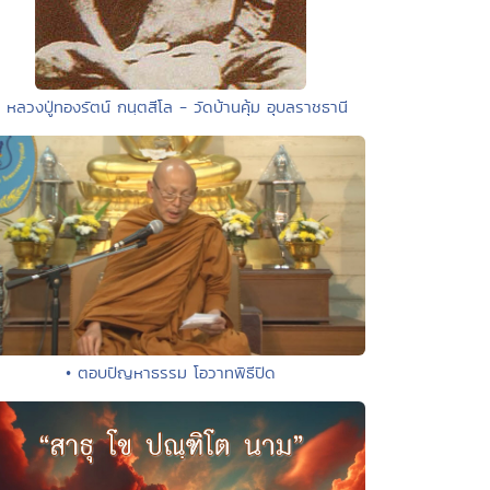
• หลวงปู่ทองรัตน์ กนฺตสีโล - วัดบ้านคุ้ม อุบลราชธานี
• ตอบปัญหาธรรม โอวาทพิธีปิด