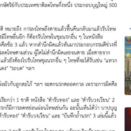
ากษัตริย์กับประเทศชาติลดโทษกึ่งหนึ่ง ประกอบบุญใหญ่ 500
ติ หมายถึง การลงโทษถึงตายแล้วฟื้นคืนกลับมาแล้วรับโทษ
มีโทษอื่นอีก ก็ต้องรับโทษในขุมนรกอื่น ๆ ในหนังสือ
ิดศีลข้อ 3 แล้ว หากสำนึกผิดแล้วหันมาประกอบกรรมดีช่วงที่
บการลดโทษตามส่วน ผู้ใดไม่สำนึกผิดเลยจนตาย เมื่อตายจาก
แล้วยังต้องไปรับโทษขุมนรกอื่น ๆ โทษที่จะได้รับเช่น "แหวก
งแดง" "รถบด" ฯลฯ
ี้ยง พ่อผัวกับลูกสะใภ้ ฯลฯ จะตกนรกตลอดกาล เพราะการผิดศีล
 เรียกว่า 1 ชาติ หนังสือ "ตำรับทอง" และ "ตำรับวงเวียน" 2
รกก็มีการลดหย่อนผ่อนโทษเช่นกัน ฉะนั้นเห็นได้ว่า บาปบุญ
"ตำรับทอง" "ตำรับวงเวียน" และ "บันทึกถ้ำนรก" 3 เล่มนี้แล้ว