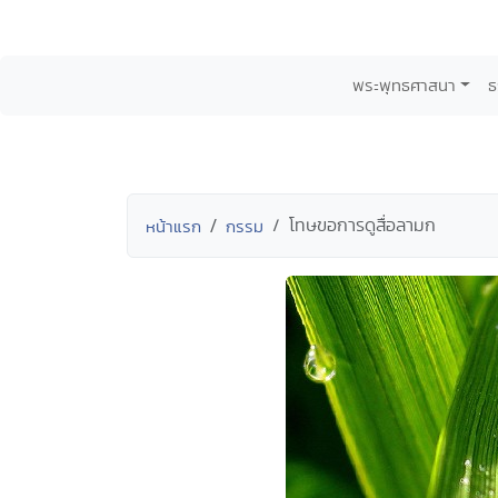
พระพุทธศาสนา
ธ
โทษขอการดูสื่อลามก
หน้าแรก
กรรม