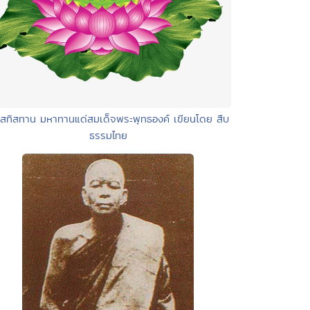
อสทิสทาน มหาทานแด่สมเด็จพระพุทธองค์ เขียนโดย สืบ
ธรรมไทย