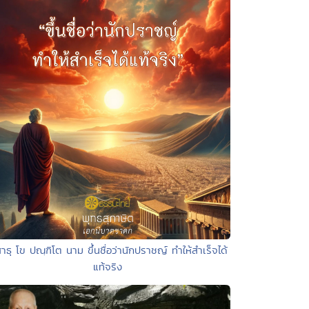
สาธุ โข ปณฺฑิโต นาม ขึ้นชื่อว่านักปราชญ์ ทำให้สำเร็จได้
แท้จริง