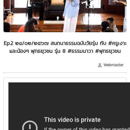
Ep.2 ๒๔/๐๒/๒๕๖๗ สนทนาธรรมฉบับวัยรุ่น กับ #ครูเงาะ
และน้องๆ พุทธยุวชน รุ่น 8 #ธรรมนาวา #พุทธยุวชน
Webmaster