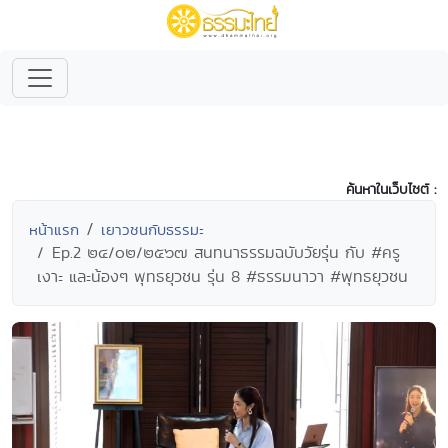
ค้นหาในเว็บไซต์ :
หน้าแรก
เยาวชนกับธรรมะ
Ep.2 ๒๔/๐๒/๒๕๖๗ สนทนาธรรมฉบับวัยรุ่น กับ #ครู
เงาะ และน้องๆ พุทธยุวชน รุ่น 8 #ธรรมนาวา #พุทธยุวชน