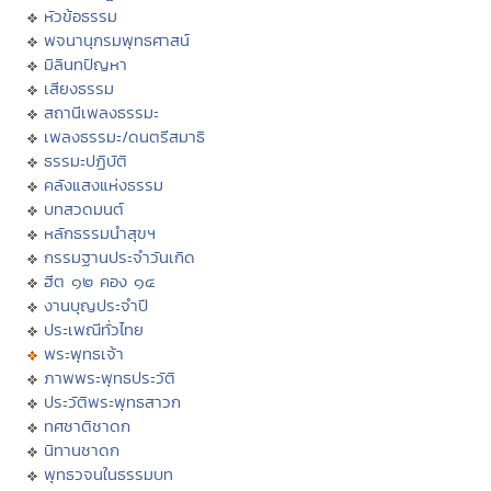
หัวข้อธรรม
พจนานุกรมพุทธศาสน์
มิลินทปัญหา
เสียงธรรม
สถานีเพลงธรรมะ
เพลงธรรมะ/ดนตรีสมาธิ
ธรรมะปฏิบัติ
คลังแสงแห่งธรรม
บทสวดมนต์
หลักธรรมนำสุขฯ
กรรมฐานประจำวันเกิด
ฮีต ๑๒ คอง ๑๔
งานบุญประจำปี
ประเพณีทั่วไทย
พระพุทธเจ้า
ภาพพระพุทธประวัติ
ประวัติพระพุทธสาวก
ทศชาติชาดก
นิทานชาดก
พุทธวจนในธรรมบท