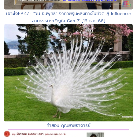
เจาะใจEP.47 : "วนิ อินพุทธ" จากวัยรุ่นหลงทางในชีวิต สู่ Influencer
สายธรรมะขวัญใจ Gen Z [16 ธ.ค. 66]
คำสอน คุณยายอาจารย์