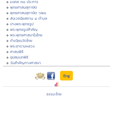
มงคล ๓๘ ประการ
พุทธศาสนสุภาษิต
พุทธศาสนสุภาษิต ๖๒๑
สังเวชนียสถาน ๔ ตำบล
ปางพระพุทธรูป
พระพุทธรูปสำคัญ
พระพุทธศาสนาในไทย
ทำเนียบวัดไทย
พระอารามหลวง
ศาสนพิธี
อุปสมบทพิธี
วันสำคัญทางศาสนา
Eng
ธรรมะไทย