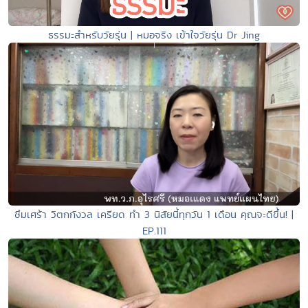
ธรรมะสำหรับวัยรุ่น | หมอจริง เข้าใจวัยรุ่น Dr Jing
ซึมเศร้า วิตกกังวล เครียด ทำ 3 นิสัยนี้ทุกวัน 1 เดือน คุณจะดีขึ้น! |
EP.111