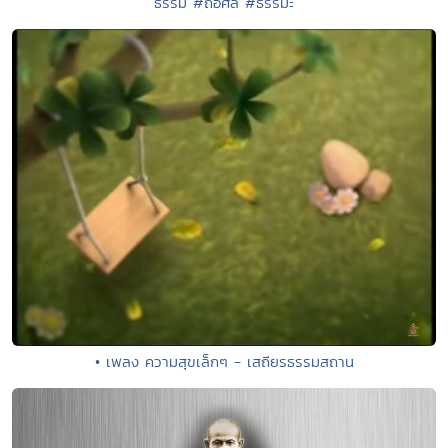
ธรรม #ถือศีล #ธรรมะ
• เพลง ความสุขเล็กๆ - เสถียรธรรมสถาน