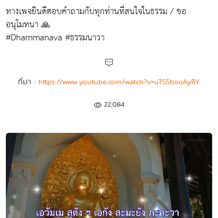
ทางเพจยินดีตอบคำถามกับทุกท่านที่สนใจในธรรม / ขอ
อนุโมทนา 🙏
#Dhammanava #ธรรมนาวา
ที่มา :
https://www.youtube.com/watch?v=uTS5booAyRY
22,084