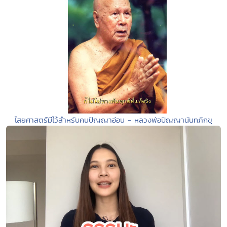
ไสยศาสตร์มีไว้สำหรับคนปัญญาอ่อน - หลวงพ่อปัญญานันทภิกขุ