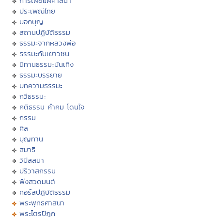
การเผยแผ่ศาสนา
ประเพณีไทย
บอกบุญ
สถานปฏิบัติธรรม
ธรรมะจากหลวงพ่อ
ธรรมะกับเยาวชน
นิทานธรรมะบันเทิง
ธรรมะบรรยาย
บทความธรรมะ
กวีธรรมะ
คติธรรม คำคม โดนใจ
กรรม
ศีล
บุญทาน
สมาธิ
วิปัสสนา
ปริวาสกรรม
ฟังสวดมนต์
คอร์สปฏิบัติธรรม
พระพุทธศาสนา
พระไตรปิฏก