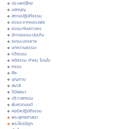
ประเพณีไทย
บอกบุญ
สถานปฏิบัติธรรม
ธรรมะจากหลวงพ่อ
ธรรมะกับเยาวชน
นิทานธรรมะบันเทิง
ธรรมะบรรยาย
บทความธรรมะ
กวีธรรมะ
คติธรรม คำคม โดนใจ
กรรม
ศีล
บุญทาน
สมาธิ
วิปัสสนา
ปริวาสกรรม
ฟังสวดมนต์
คอร์สปฏิบัติธรรม
พระพุทธศาสนา
พระไตรปิฏก