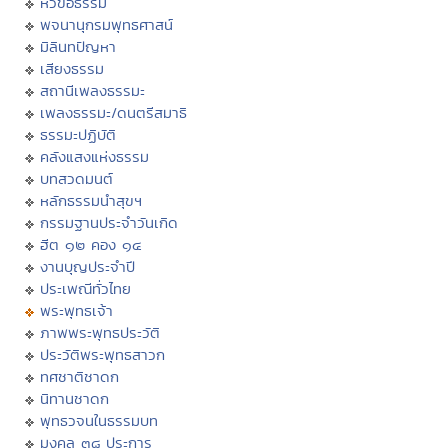
หัวข้อธรรม
พจนานุกรมพุทธศาสน์
มิลินทปัญหา
เสียงธรรม
สถานีเพลงธรรมะ
เพลงธรรมะ/ดนตรีสมาธิ
ธรรมะปฏิบัติ
คลังแสงแห่งธรรม
บทสวดมนต์
หลักธรรมนำสุขฯ
กรรมฐานประจำวันเกิด
ฮีต ๑๒ คอง ๑๔
งานบุญประจำปี
ประเพณีทั่วไทย
พระพุทธเจ้า
ภาพพระพุทธประวัติ
ประวัติพระพุทธสาวก
ทศชาติชาดก
นิทานชาดก
พุทธวจนในธรรมบท
มงคล ๓๘ ประการ