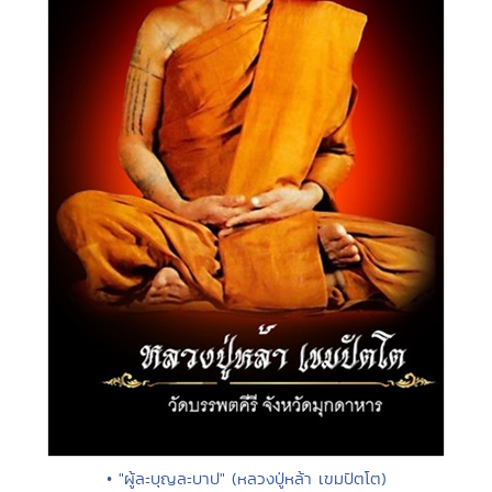
• "ผู้ละบุญละบาป" (หลวงปู่หล้า เขมปัตโต)