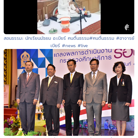
สอนธรรมะ นักเรียนมัธยม อ.เบียร์ ฅนตื่นธรรม#ฅนตื่นธรรม #อาจารย์
เบียร์ #news #live