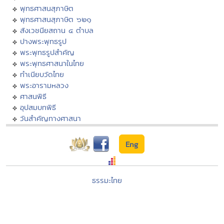
พุทธศาสนสุภาษิต
พุทธศาสนสุภาษิต ๖๒๑
สังเวชนียสถาน ๔ ตำบล
ปางพระพุทธรูป
พระพุทธรูปสำคัญ
พระพุทธศาสนาในไทย
ทำเนียบวัดไทย
พระอารามหลวง
ศาสนพิธี
อุปสมบทพิธี
วันสำคัญทางศาสนา
Eng
ธรรมะไทย