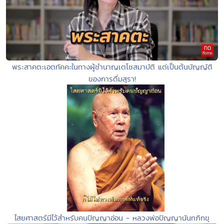
พระสาคตะเอตทัคคะในทางผู้ชำนาญเตโชสมาบัติ แต่เป็นต้นบัญญัติ
ของการดื่มสุรา!
ไสยศาสตร์มีไว้สำหรับคนปัญญาอ่อน - หลวงพ่อปัญญานันทภิกขุ