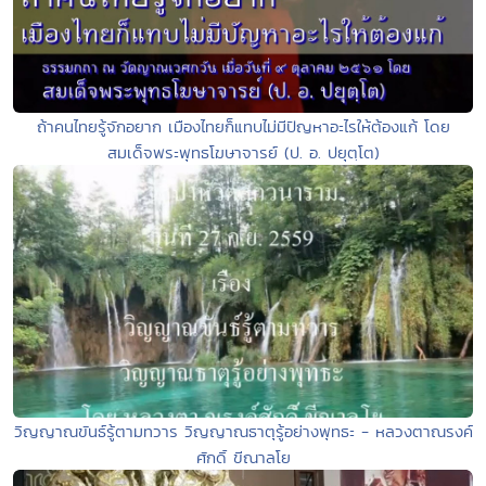
ถ้าคนไทยรู้จักอยาก เมืองไทยก็แทบไม่มีปัญหาอะไรให้ต้องแก้ โดย
สมเด็จพระพุทธโฆษาจารย์ (ป. อ. ปยุตฺโต)
วิญญาณขันธ์รู้ตามทวาร วิญญาณธาตุรู้อย่างพุทธะ - หลวงตาณรงค์
ศักดิ์ ขีณาลโย