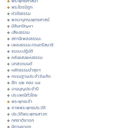
พระพุทธศาสนา
พระไตรปิฏก
หัวข้อธรรม
พจนานุกรมพุทธศาสน์
มิลินทปัญหา
เสียงธรรม
สถานีเพลงธรรมะ
เพลงธรรมะ/ดนตรีสมาธิ
ธรรมะปฏิบัติ
คลังแสงแห่งธรรม
บทสวดมนต์
หลักธรรมนำสุขฯ
กรรมฐานประจำวันเกิด
ฮีต ๑๒ คอง ๑๔
งานบุญประจำปี
ประเพณีทั่วไทย
พระพุทธเจ้า
ภาพพระพุทธประวัติ
ประวัติพระพุทธสาวก
ทศชาติชาดก
นิทานชาดก