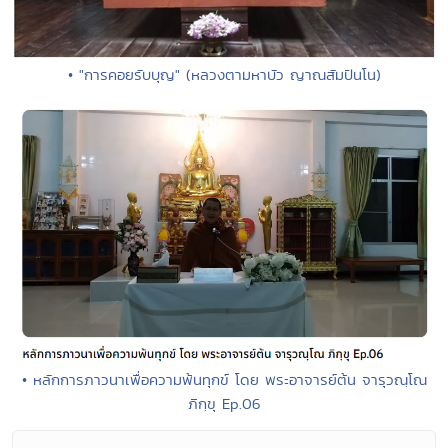
• "การคอยรับบุญ" (หลวงตามหาบัว ญาณสัมปันโน)
• หลักการภาวนาเพื่อความพ้นทุกข์ โดย พระอาจารย์ต้น จารุวณฺโณ
ภิกฺขุ Ep.06