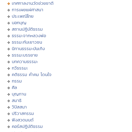
เทศกาลงานวัดช่วยชาติ
การเผยแผ่ศาสนา
ประเพณีไทย
บอกบุญ
สถานปฏิบัติธรรม
ธรรมะจากหลวงพ่อ
ธรรมะกับเยาวชน
นิทานธรรมะบันเทิง
ธรรมะบรรยาย
บทความธรรมะ
กวีธรรมะ
คติธรรม คำคม โดนใจ
กรรม
ศีล
บุญทาน
สมาธิ
วิปัสสนา
ปริวาสกรรม
ฟังสวดมนต์
คอร์สปฏิบัติธรรม