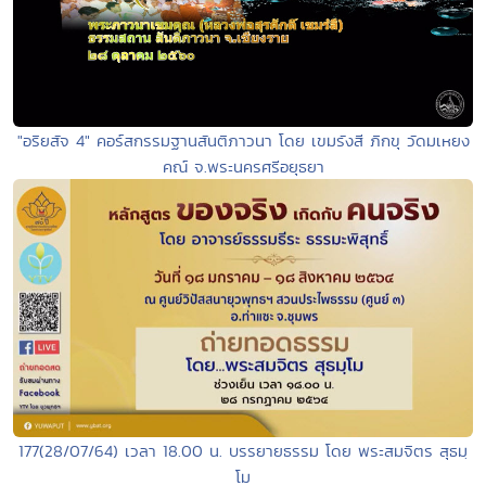
"อริยสัจ 4" คอร์สกรรมฐานสันติภาวนา โดย เขมรังสี ภิกขุ วัดมเหยง
คณ์ จ.พระนครศรีอยุธยา
177(28/07/64) เวลา 18.00 น. บรรยายธรรม โดย พระสมจิตร สุธมฺ
โม