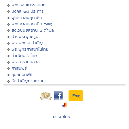
พุทธวจนในธรรมบท
มงคล ๓๘ ประการ
พุทธศาสนสุภาษิต
พุทธศาสนสุภาษิต ๖๒๑
สังเวชนียสถาน ๔ ตำบล
ปางพระพุทธรูป
พระพุทธรูปสำคัญ
พระพุทธศาสนาในไทย
ทำเนียบวัดไทย
พระอารามหลวง
ศาสนพิธี
อุปสมบทพิธี
วันสำคัญทางศาสนา
Eng
ธรรมะไทย