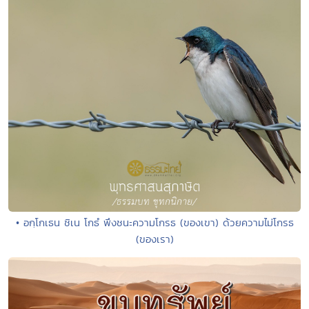
• อกฺโกเธน ชิเน โกธํ พึงชนะความโกรธ (ของเขา) ด้วยความไม่โกรธ
(ของเรา)