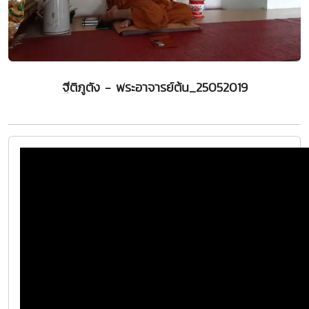
ฐีติภูตัง - พระอาจารย์ต้น_25052019