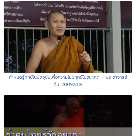
กำหนดรู้ทุกข์ในปัจจุบันเพื่อความไม่มีทุกข์ในอนาคต - พระอาจารย์
ต้น_20092019