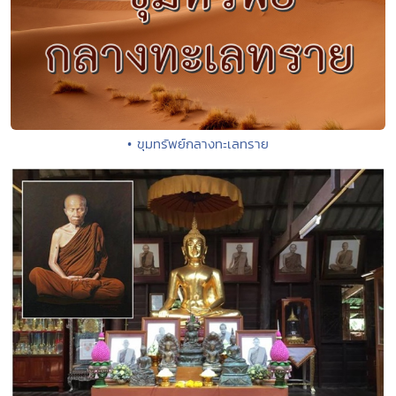
• ขุมทรัพย์กลางทะเลทราย