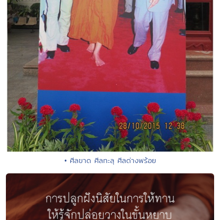
• ศีลขาด ศีลทะลุ ศีลด่างพร้อย