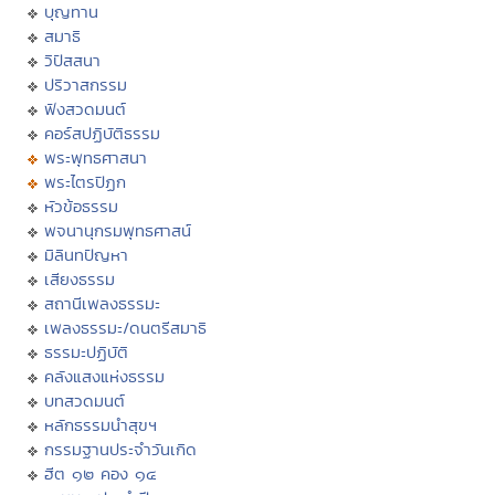
บุญทาน
สมาธิ
วิปัสสนา
ปริวาสกรรม
ฟังสวดมนต์
คอร์สปฏิบัติธรรม
พระพุทธศาสนา
พระไตรปิฏก
หัวข้อธรรม
พจนานุกรมพุทธศาสน์
มิลินทปัญหา
เสียงธรรม
สถานีเพลงธรรมะ
เพลงธรรมะ/ดนตรีสมาธิ
ธรรมะปฏิบัติ
คลังแสงแห่งธรรม
บทสวดมนต์
หลักธรรมนำสุขฯ
กรรมฐานประจำวันเกิด
ฮีต ๑๒ คอง ๑๔