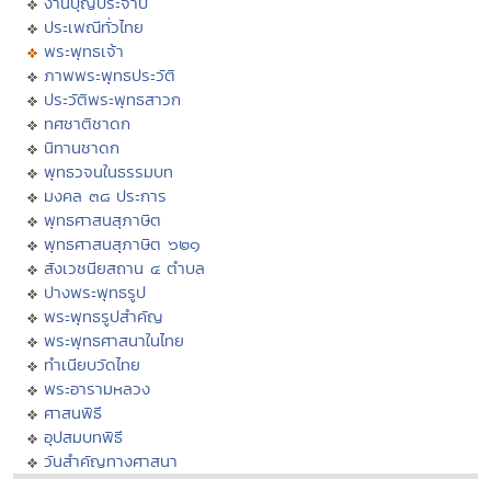
งานบุญประจำปี
ประเพณีทั่วไทย
พระพุทธเจ้า
ภาพพระพุทธประวัติ
ประวัติพระพุทธสาวก
ทศชาติชาดก
นิทานชาดก
พุทธวจนในธรรมบท
มงคล ๓๘ ประการ
พุทธศาสนสุภาษิต
พุทธศาสนสุภาษิต ๖๒๑
สังเวชนียสถาน ๔ ตำบล
ปางพระพุทธรูป
พระพุทธรูปสำคัญ
พระพุทธศาสนาในไทย
ทำเนียบวัดไทย
พระอารามหลวง
ศาสนพิธี
อุปสมบทพิธี
วันสำคัญทางศาสนา