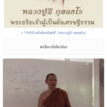
• "ทำดีด้วยใจอันบริสุทธิ์" (หลวงปู่ลี กุสลธโร)
#เนื้อหาที่เกี่ยวข้อง