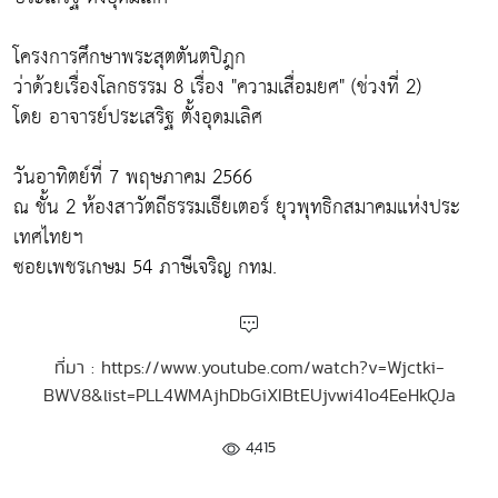
โครงการศึกษาพระสุตตันตปิฎก
ว่าด้วยเรื่องโลกธรรม 8 เรื่อง "ความเสื่อมยศ" (ช่วงที่ 2)
โดย อาจารย์ประเสริฐ ตั้งอุดมเลิศ
วันอาทิตย์ที่ 7 พฤษภาคม 2566
ณ ชั้น 2 ห้องสาวัตถีธรรมเธียเตอร์ ยุวพุทธิกสมาคมแห่งประ
เทศไทยฯ
ซอยเพชรเกษม 54 ภาษีเจริญ กทม.
ที่มา : https://www.youtube.com/watch?v=Wjctki-
BWV8&list=PLL4WMAjhDbGiXIBtEUjvwi41o4EeHkQJa
4,415