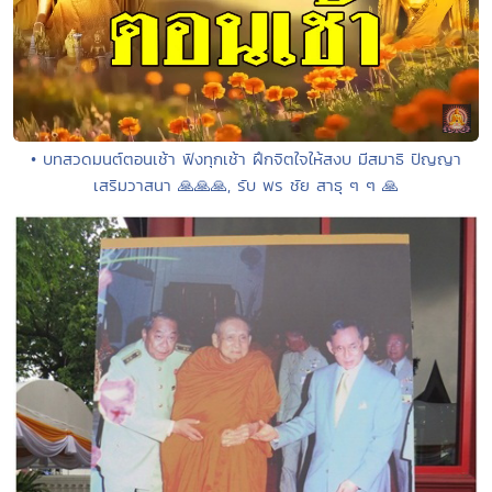
• บทสวดมนต์ตอนเช้า ฟังทุกเช้า ฝึกจิตใจให้สงบ มีสมาธิ ปัญญา
เสริมวาสนา 🙏🙏🙏, รับ พร ชัย สาธุ ๆ ๆ 🙏