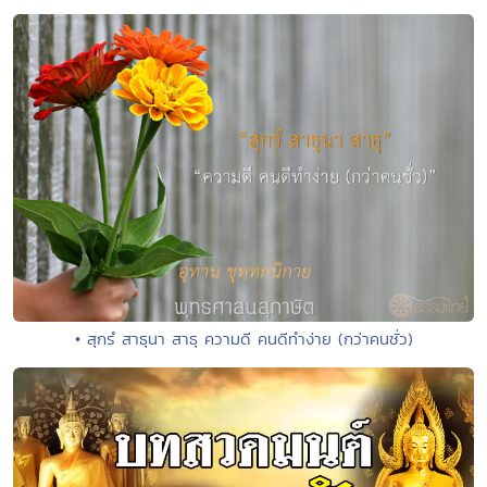
• สุกรํ สาธุนา สาธุ ความดี คนดีทำง่าย (กว่าคนชั่ว)