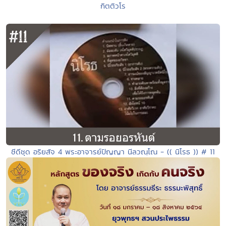
กิตติวโร
ซีดีชุด อริยสัจ 4 พระอาจารย์ปัญญา นีลวณฺโณ - (( นิโรธ )) # 11