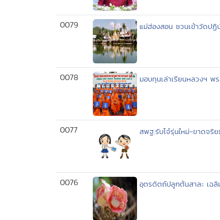
0079
แม่ฮ่องสอน ชวนเข้าวัดปฏิ
0078
มอบทุนเล่าเรียนหลวงฯ พร
0077
สพฐ.รับโจ๋รุ่นใหม่-ขาดจริ
0076
อุตรดิตถ์ปลูกต้นสาละ เฉล