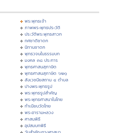
พระพุทธเจ้า
ภาพพระพุทธประวัติ
ประวัติพระพุทธสาวก
ทศชาติชาดก
นิทานชาดก
พุทธวจนในธรรมบท
มงคล ๓๘ ประการ
พุทธศาสนสุภาษิต
พุทธศาสนสุภาษิต ๖๒๑
สังเวชนียสถาน ๔ ตำบล
ปางพระพุทธรูป
พระพุทธรูปสำคัญ
พระพุทธศาสนาในไทย
ทำเนียบวัดไทย
พระอารามหลวง
ศาสนพิธี
อุปสมบทพิธี
วันสำคัญทางศาสนา