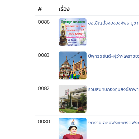
#
เรื่อง
0088
ขอเชิญสั่งจององค์พระบูชา
0083
ปีพุทธชยันตี-ผู้ว่าฯโคราช
0082
ร่วมสมทบกองทุนสงฆ์อาพา
0080
จัดงานเฉลิมพระเกียรติพระ