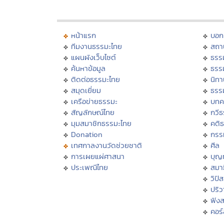
หน้าแรก
บอก
ทีมงานธรรมะไทย
สถา
แผนผังเว็บไซต์
ธรร
ค้นหาข้อมูล
ธรร
ติดต่อธรรมะไทย
นิทา
สมุดเยี่ยม
ธรร
เครือข่ายธรรมะ
บทค
สัญลักษณ์ไทย
กวี
มุมสมาชิกธรรมะไทย
คติ
Donation
กรร
เทศกาลงานวัดช่วยชาติ
ศีล
การเผยแผ่ศาสนา
บุญ
ประเพณีไทย
สมาธ
วิปั
ปริ
ฟัง
คอร์