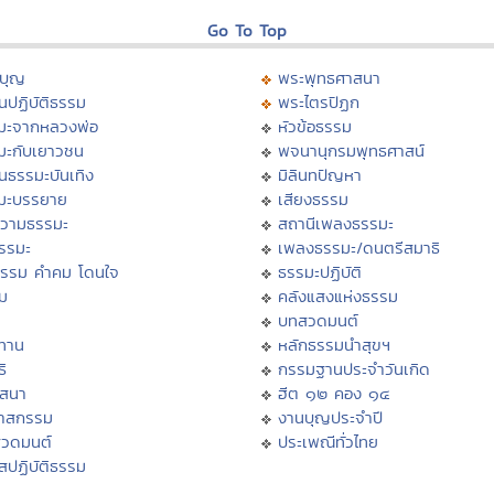
Go To Top
บุญ
พระพุทธศาสนา
นปฏิบัติธรรม
พระไตรปิฏก
มะจากหลวงพ่อ
หัวข้อธรรม
มะกับเยาวชน
พจนานุกรมพุทธศาสน์
นธรรมะบันเทิง
มิลินทปัญหา
มะบรรยาย
เสียงธรรม
วามธรรมะ
สถานีเพลงธรรมะ
ธรรมะ
เพลงธรรมะ/ดนตรีสมาธิ
ธรรม คำคม โดนใจ
ธรรมะปฏิบัติ
ม
คลังแสงแห่งธรรม
บทสวดมนต์
ทาน
หลักธรรมนำสุขฯ
ิ
กรรมฐานประจำวันเกิด
สสนา
ฮีต ๑๒ คอง ๑๔
วาสกรรม
งานบุญประจำปี
สวดมนต์
ประเพณีทั่วไทย
สปฏิบัติธรรม