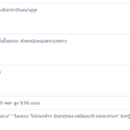
ะเชิงเทราปัญญานุกูล
ั้นซึ้งธรรมะ ฝ่ายหญิงหนุนพระบวชยาว
ญ
ก 9 ศอก สูง 9.99 เมตร
ลวง" " ในหลวง "โปรดเกล้าฯ วัดธาตุทอง-เสมียนนารี-ชลประทานฯ" รับก