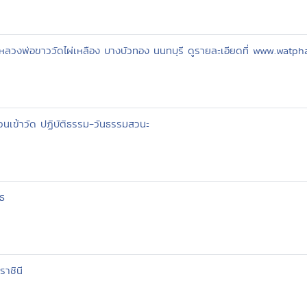
หลวงพ่อขาววัดไผ่เหลือง บางบัวทอง นนทบุรี ดูรายละเอียดที่ www.watp
ชวนเข้าวัด ปฏิบัติธรรม-วันธรรมสวนะ
ธ
ราชินี