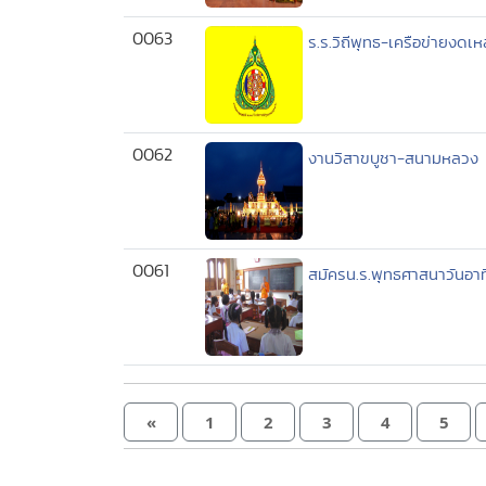
0063
ร.ร.วิถีพุทธ-เครือข่ายงดเ
0062
งานวิสาขบูชา-สนามหลวง
0061
สมัครน.ร.พุทธศาสนาวันอาท
«
1
2
3
4
5