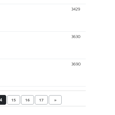
3429
3630
3690
4
15
16
17
»