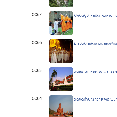
0067
ปฏิบัติบูชา-สัปดาห์วิสาข
0066
มท.ชวนใส่ชุดขาวฉลองพุทธ
0065
วัดสระเกศฯอัญเชิญสารีริก
0064
วัดจัดทำบุญถวาย"พระพี่น