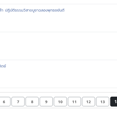
หล้า ปฏิบัติธรรมวิสาขบูชาฉลองพุทธชยันตี
ิตย์
1
6
7
8
9
10
11
12
13