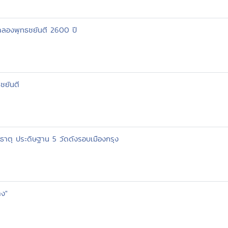
ะ ฉลองพุทธชยันตี 2600 ปี
ชยันตี
ธาตุ ประดิษฐาน 5 วัดดังรอบเมืองกรุง
าง"