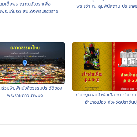
สมเด็จพระญาณสังวรฯเพื่อ
พระเจ้า ณ ลุมพินีสถาน ประเทศ
มพระเกียรติ สมเด็จพระสังฆราช
ญร่วมพิมพ์หนังสือธรรมประวัติของ
ทำบุญศาลเจ้าพ่อเสือ ณ ตำบลโ
พระราชภาวนาพินิจ
อำเภอเมือง จังหวัดปราจีนปุ