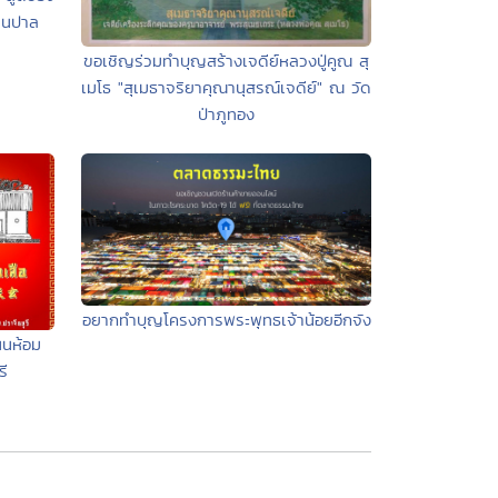
เนปาล
ขอเชิญร่วมทำบุญสร้างเจดีย์หลวงปู่คูณ สุ
เมโธ "สุเมธาจริยาคุณานุสรณ์เจดีย์" ณ วัด
ป่าภูทอง
อยากทำบุญโครงการพระพุทธเจ้าน้อยอีกจัง
นนห้อม
รี