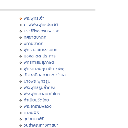
พระพุทธเจ้า
ภาพพระพุทธประวัติ
ประวัติพระพุทธสาวก
ทศชาติชาดก
นิทานชาดก
พุทธวจนในธรรมบท
มงคล ๓๘ ประการ
พุทธศาสนสุภาษิต
พุทธศาสนสุภาษิต ๖๒๑
สังเวชนียสถาน ๔ ตำบล
ปางพระพุทธรูป
พระพุทธรูปสำคัญ
พระพุทธศาสนาในไทย
ทำเนียบวัดไทย
พระอารามหลวง
ศาสนพิธี
อุปสมบทพิธี
วันสำคัญทางศาสนา