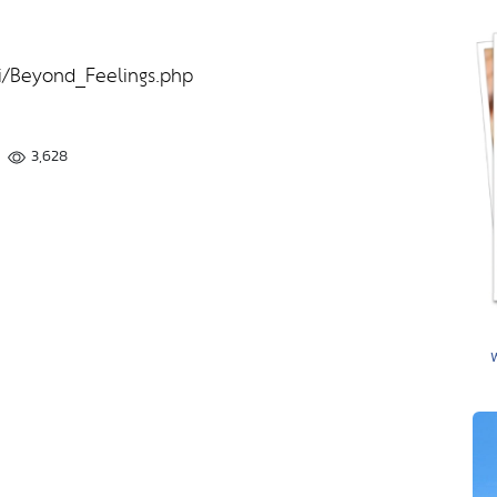
i/Beyond_Feelings.php
3,628