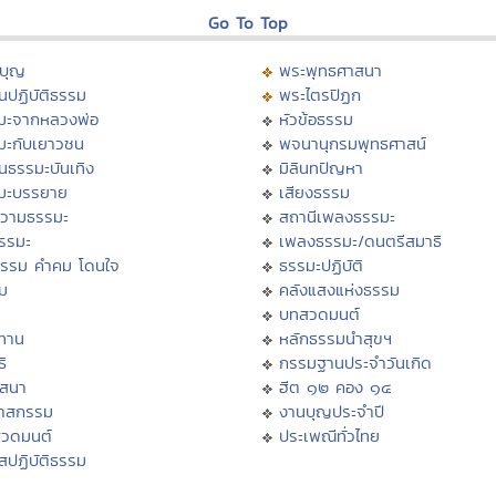
Go To Top
บุญ
พระพุทธศาสนา
นปฏิบัติธรรม
พระไตรปิฏก
มะจากหลวงพ่อ
หัวข้อธรรม
มะกับเยาวชน
พจนานุกรมพุทธศาสน์
นธรรมะบันเทิง
มิลินทปัญหา
มะบรรยาย
เสียงธรรม
วามธรรมะ
สถานีเพลงธรรมะ
ธรรมะ
เพลงธรรมะ/ดนตรีสมาธิ
ธรรม คำคม โดนใจ
ธรรมะปฏิบัติ
ม
คลังแสงแห่งธรรม
บทสวดมนต์
ทาน
หลักธรรมนำสุขฯ
ิ
กรรมฐานประจำวันเกิด
สสนา
ฮีต ๑๒ คอง ๑๔
วาสกรรม
งานบุญประจำปี
สวดมนต์
ประเพณีทั่วไทย
สปฏิบัติธรรม