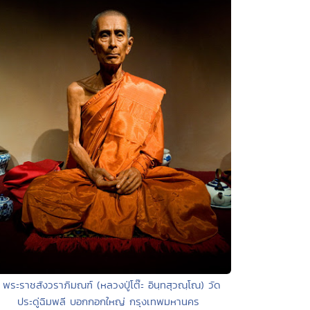
 พระราชสังวราภิมณฑ์ (หลวงปู่โต๊ะ อินฺทสุวณฺโณ) วัด
ประดู่ฉิมพลี บอกกอกใหญ่ กรุงเทพมหานคร