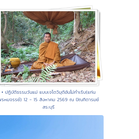
• ปฏิบัติธรรมวันแม่ แบบเจโตวิมุติอันไม่กำเริบ(แก่น
พรหมจรรย์) 12 - 15 สิงหาคม 2569 ณ ปัณฑิตารมย์
สระบุรี