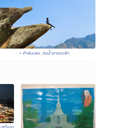
• คำพังเพย...ถ่มน้ำลายรดฟ้า
ะสูติของ