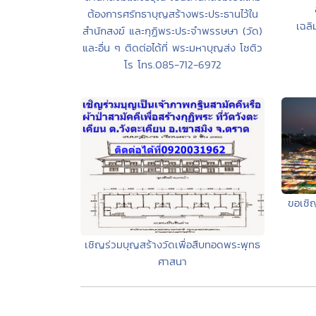
ต้องการศรัทธาบุญสร้างพระประธานไว้ใน
เฉลิ
สำนักสงฆ์ และกุฏิพระประจำพรรษษา (วัด)
และอื่น ๆ ติดต่อได้ที่ พระมหาบุญส่ง โชติว
โร โทร.085-712-6972
ขอเชิ
เชิญร่วมบุญสร้างวัดเพื่อสืบทอดพระพุทธ
ศาสนา