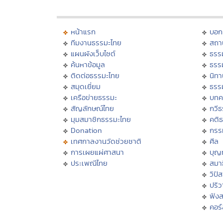
หน้าแรก
บอก
ทีมงานธรรมะไทย
สถา
แผนผังเว็บไซต์
ธรร
ค้นหาข้อมูล
ธรร
ติดต่อธรรมะไทย
นิทา
สมุดเยี่ยม
ธรร
เครือข่ายธรรมะ
บทค
สัญลักษณ์ไทย
กวี
มุมสมาชิกธรรมะไทย
คติ
Donation
กรร
เทศกาลงานวัดช่วยชาติ
ศีล
การเผยแผ่ศาสนา
บุญ
ประเพณีไทย
สมาธ
วิปั
ปริ
ฟัง
คอร์