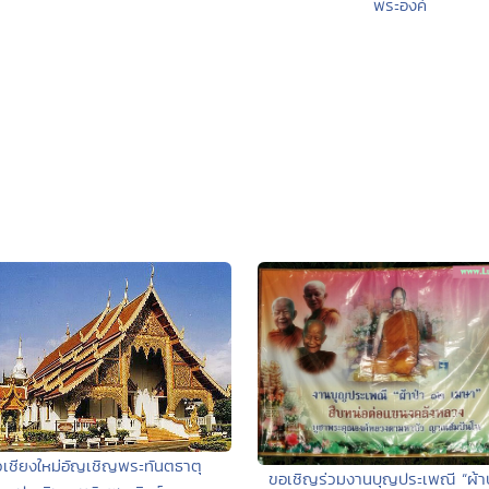
พระองค์
เชียงใหม่อัญเชิญพระทันตธาตุ
ขอเชิญร่วมงานบุญประเพณี “ผ้า