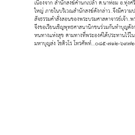
เนื่องจาก สำนักสงฆ์คำนกเปล้า ต.นาห่อม อ.ทุ่งศร
ใหญ่ ภายในบริเวณสำนักสงฆ์ดังกล่าว..จึงมีความ
สัจธรรมคำสั่งสอนของพระบรมศาสดาจารย์เจ้า..พระพ
จึงขอเรียนเชิญพุทธศาสนานิกชนร่วมกันทำบุญดังกล่
หนทางแห่งสุข ตามทางที่พระองค์ได้ประทานไว้ในที่ส
มหาบุญส่ง โชติวโร โทรศัพท์...๐๘๕-๗๑๒-๖๙๗๒ ได้ตั้