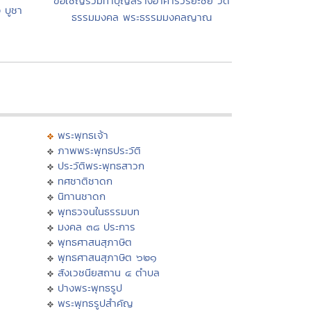
ขอเชิญร่วมทำบุญสร้างอาคารวิริยะชัย วัด
 บูชา
ธรรมมงคล พระธรรมมงคลญาณ
พระพุทธเจ้า
ภาพพระพุทธประวัติ
ประวัติพระพุทธสาวก
ทศชาติชาดก
นิทานชาดก
พุทธวจนในธรรมบท
มงคล ๓๘ ประการ
พุทธศาสนสุภาษิต
พุทธศาสนสุภาษิต ๖๒๑
สังเวชนียสถาน ๔ ตำบล
ปางพระพุทธรูป
พระพุทธรูปสำคัญ