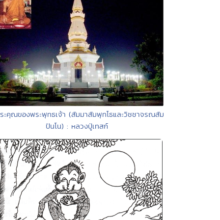
ระคุณของพระพุทธเจ้า (สัมมาสัมพุทโธและวิชชาจรณสัม
ปันโน) : หลวงปู่เทสก์