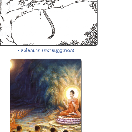
• ลิงโลภมาก (กฬายมุฏฐิชาดก)