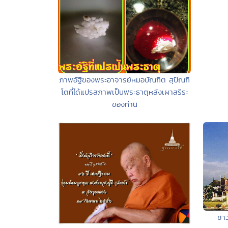
ภาพอัฐิของพระอาจารย์หมอบัณฑิต สุปัณฑิ
โตที่ได้แปรสภาพเป็นพระธาตุหลังเผาสรีระ
ของท่าน
ชาว