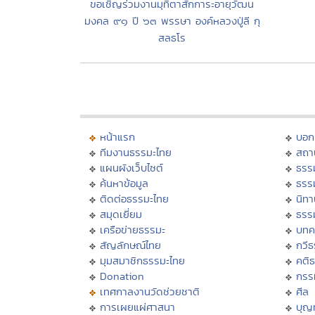
ขอเชิญร่วมงานมุทิตาสักการะอายุวัฒน
มงคล ๙๑ ปี ๖๓ พรรษา องค์หลวงปู่ลี กุ
สลธโร
หน้าแรก
บอก
ทีมงานธรรมะไทย
สถา
แผนผังเว็บไซต์
ธรร
ค้นหาข้อมูล
ธรร
ติดต่อธรรมะไทย
นิทา
สมุดเยี่ยม
ธรร
เครือข่ายธรรมะ
บทค
สัญลักษณ์ไทย
กวี
มุมสมาชิกธรรมะไทย
คติ
Donation
กรร
เทศกาลงานวัดช่วยชาติ
ศีล
การเผยแผ่ศาสนา
บุญ