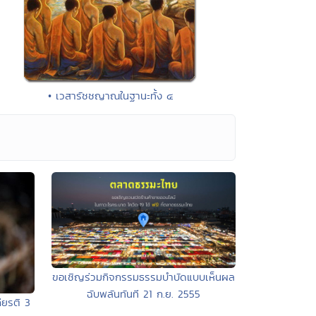
• เวสารัชชญาณในฐานะทั้ง ๔
ขอเชิญร่วมกิจกรรมธรรมบำบัดแบบเห็นผล
ฉับพลันทันที 21 ก.ย. 2555
ียรติ 3