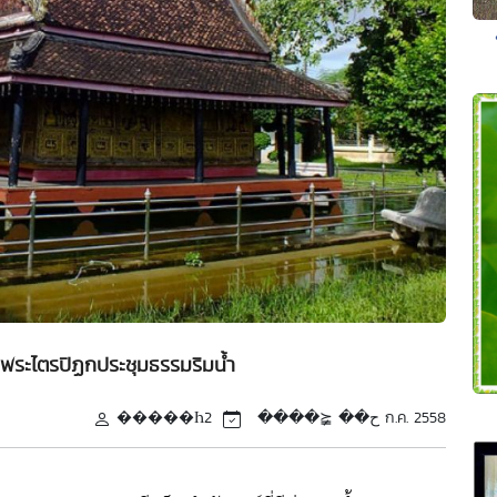
พระไตรปิฏกประชุมธรรมริมน้ำ
�����Һح�� ⪵����
2 ก.ค. 2558