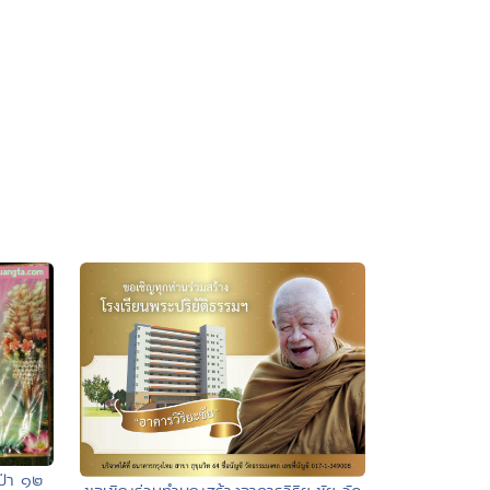
ป่า ๑๒