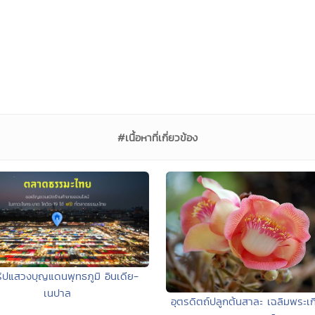
#เนื้อหาที่เกี่ยวข้อง
ริปแสวงบุญแดนพุทธภูมิ อินเดีย-
เนปาล
อุตรดิตถ์ปลูกต้นสาละ เฉลิมพระเก