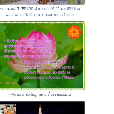
• มรณานุสติ (EP4/8) นำภาวนา [9-12 ธ.ค.62] โดย
พอจ.ไพศาล วิสาโล ณ.อาศรมมาตา จ.โคราช
• พิจารณาสิ่งที่อยู่ใกล้ตัว ก็บรรลุธรรมได้