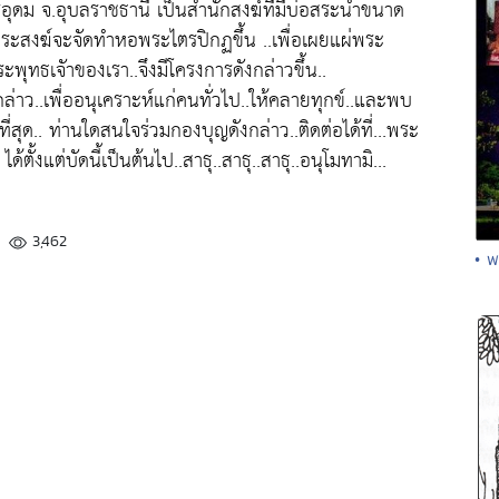
ีอุดม จ.อุบลราชธานี เป็นสำนักสงฆ์ที่มีบ่อสระน้ำขนาด
ประสงฆ์จะจัดทำหอพระไตรปิกฏขึ้น ..เพื่อเผยแผ่พระ
ุทธเจัาของเรา..จึงมีโครงการดังกล่าวขึ้น..
าว..เพื่ออนุเคราะห์แก่คนทั่วไป..ให้คลายทุกข์..และพบ
ุด.. ท่านใดสนใจร่วมกองบุญดังกล่าว..ติดต่อได้ที่...พระ
งแต่บัดนี้เป็นต้นไป..สาธุ..สาธุ..สาธุ..อนุโมทามิ...
3,462
• พ