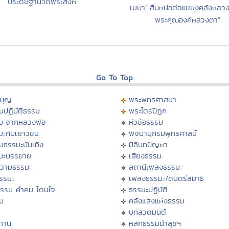
ประดิษฐานวัดพระสิงห์
เมษา’ สืบหน่อต่อแขนงคลังหลวง
พระคุณองค์หลวงตา”
Go To Top
บุญ
พระพุทธศาสนา
นปฏิบัติธรรม
พระไตรปิฏก
มะจากหลวงพ่อ
หัวข้อธรรม
มะกับเยาวชน
พจนานุกรมพุทธศาสน์
นธรรมะบันเทิง
มิลินทปัญหา
มะบรรยาย
เสียงธรรม
วามธรรมะ
สถานีเพลงธรรมะ
ธรรมะ
เพลงธรรมะ/ดนตรีสมาธิ
ธรรม คำคม โดนใจ
ธรรมะปฏิบัติ
ม
คลังแสงแห่งธรรม
บทสวดมนต์
ทาน
หลักธรรมนำสุขฯ